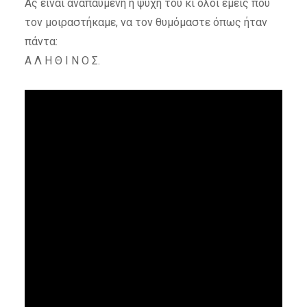
Ας είναι αναπαυμένη η ψυχή του κι όλοι εμείς που
τον μοιραστήκαμε, να τον θυμόμαστε όπως ήταν
πάντα:
Α Λ Η Θ Ι Ν Ο Σ.