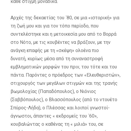
κάθε στιγμή μοναδικά.
Αρχές της δεκαετίας του ΄80, σε μια «ιστορική» για
τη ζωή μου και για τον τόπο περίοδο, που
συντελέστηκε και η μετοικεσία μου από το Βορρά
στο Νότο, με τις κουβέντες να βράζουν, με την
ανάγκη επαφής με τη «σκέψη» ολοένα πιο
δυνατή, κυρίως μέσα από τη συναναστροφή
εμβληματικών μορφών του πριν, του τότε και του
πάντα. Παρόντες ο πρόεδρος των «Ελευθεριστών»,
στιχουργός των μεγάλων στιγμών και της τρανής
βωμολοχίας (Παπαδόπουλος), ο Νιόνιος
(Σαββόπουλος), ο Βλασσόπουλος (από το ντουέτο
Σπύρος-Λήδα), ο Πλέσσας και λοιποί γνωστοί-
άγνωστοι, άπαντες « εκδρομείς του ΄60»,
κουβαλώντας ο καθένας τη « μιλιά» του, σε