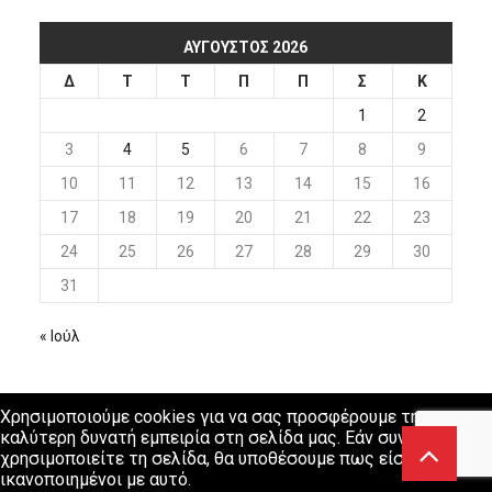
ΑΎΓΟΥΣΤΟΣ 2026
Δ
Τ
Τ
Π
Π
Σ
Κ
1
2
3
4
5
6
7
8
9
10
11
12
13
14
15
16
17
18
19
20
21
22
23
24
25
26
27
28
29
30
31
« Ιούλ
Χρησιμοποιούμε cookies για να σας προσφέρουμε την
καλύτερη δυνατή εμπειρία στη σελίδα μας. Εάν συνεχίσετε να
χρησιμοποιείτε τη σελίδα, θα υποθέσουμε πως είστε
ικανοποιημένοι με αυτό.