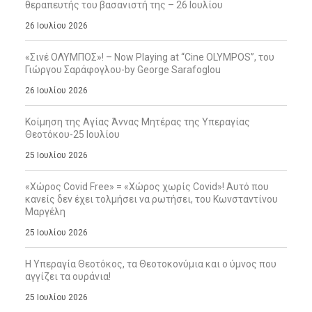
θεραπευτής του βασανιστή της – 26 Ιουλίου
26 Ιουλίου 2026
«Σινέ ΟΛΥΜΠΟΣ»! – Now Playing at “Cine OLYMPOS”, του
Γιώργου Σαράφογλου-by George Sarafoglou
26 Ιουλίου 2026
Κοίμηση της Αγίας Άννας Μητέρας της Υπεραγίας
Θεοτόκου-25 Ιουλίου
25 Ιουλίου 2026
«Χώρος Covid Free» = «Χώρος χωρίς Covid»! Αυτό που
κανείς δεν έχει τολμήσει να ρωτήσει, του Κωνσταντίνου
Μαργέλη
25 Ιουλίου 2026
Η Υπεραγία Θεοτόκος, τα Θεοτοκονύμια και ο ύμνος που
αγγίζει τα ουράνια!
25 Ιουλίου 2026