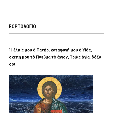
ΕΟΡΤΟΛΟΓΙΟ
Ἡ ἐλπίς μου ὁ Πατήρ, καταφυγή μου ὁ Υἱός,
σκέπη μου τὸ Πνεῦμα τὸ ἅγιον, Τριὰς ἁγία, δόξα
σοι