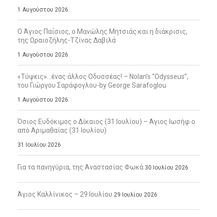
1 Αυγούστου 2026
Ο Άγιος Παΐσιος, ο Μανώλης Μητσιάς και η διάκρισις,
της Ωραιοζήλης-Τζίνας Δαβιλά
1 Αυγούστου 2026
«Τύψεις»…ένας άλλος Οδυσσέας! – Nolan’s “Odysseus”,
του Γιώργου Σαράφογλου-by George Sarafoglou
1 Αυγούστου 2026
Όσιος Ευδόκιμος ο Δίκαιος (31 Ιουλίου) – Άγιος Ιωσήφ ο
από Αριμαθαίας (31 Ιουλίου)
31 Ιουλίου 2026
Για τα πανηγύρια, της Αναστασίας Φωκά
30 Ιουλίου 2026
Άγιος Καλλίνικος – 29 Ιουλίου
29 Ιουλίου 2026