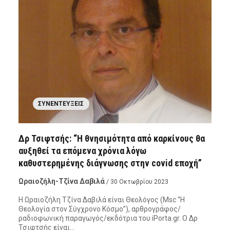
ΣΥΝΕΝΤΕΎΞΕΙΣ
Δρ Τσιφτσής: “Η θνησιμότητα από καρκίνους θα
αυξηθεί τα επόμενα χρόνια λόγω
καθυστερημένης διάγνωσης στην covid εποχή”
Ωραιοζήλη-Τζίνα Δαβιλά
/ 30 Οκτωβρίου 2023
Η Ωραιοζήλη Τζίνα Δαβιλά είναι Θεολόγος (Msc “Η
Θεολογία στον Σύγχρονο Κόσμο”), αρθρογράφος/
ραδιοφωνική παραγωγός/εκδότρια του iPorta.gr. Ο Δρ
Τσιφτσής είναι…