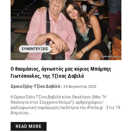
ΣΥΝΕΝΤΕΎΞΕΙΣ
Ο θαυμάσιος, άγνωστός μας κύριος Μπάμπης
Γιωτόπουλος, της Τζίνας Δαβιλά
Ωραιοζήλη-Τζίνα Δαβιλά
/ 24 Αυγούστου 2025
Η Ωραιοζήλη Τζίνα Δαβιλά είναι Θεολόγος (Msc “Η
Θεολογία στον Σύγχρονο Κόσμο”), αρθρογράφος/
ραδιοφωνική παραγωγός/εκδότρια του iPorta.gr. Στις 19
Απριλίου…
READ MORE