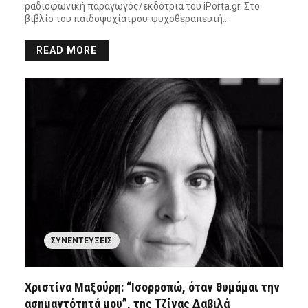
ραδιοφωνική παραγωγός/εκδότρια του iPorta.gr. Στο
βιβλίο του παιδοψυχίατρου-ψυχοθεραπευτή…
READ MORE
ΣΥΝΕΝΤΕΎΞΕΙΣ
Χριστίνα Μαξούρη: “Ισορροπώ, όταν θυμάμαι την
ασημαντότητά μου”, της Τζίνας Δαβιλά