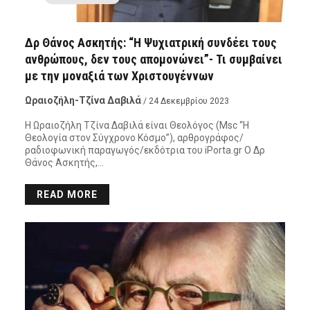
Δρ Θάνος Ασκητής: “H Ψυχιατρική συνδέει τους
ανθρώπους, δεν τους απομονώνει”- Τι συμβαίνει
με την μοναξιά των Χριστουγέννων
Ωραιοζήλη-Τζίνα Δαβιλά
/ 24 Δεκεμβρίου 2023
Η Ωραιοζήλη Τζίνα Δαβιλά είναι Θεολόγος (Msc “Η
Θεολογία στον Σύγχρονο Κόσμο”), αρθρογράφος/
ραδιοφωνική παραγωγός/εκδότρια του iPorta.gr Ο Δρ
Θάνος Ασκητής,…
READ MORE