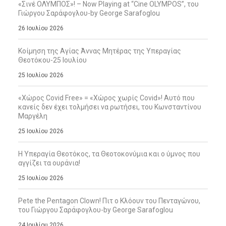
«Σινέ ΟΛΥΜΠΟΣ»! – Now Playing at “Cine OLYMPOS”, του
Γιώργου Σαράφογλου-by George Sarafoglou
26 Ιουλίου 2026
Κοίμηση της Αγίας Άννας Μητέρας της Υπεραγίας
Θεοτόκου-25 Ιουλίου
25 Ιουλίου 2026
«Χώρος Covid Free» = «Χώρος χωρίς Covid»! Αυτό που
κανείς δεν έχει τολμήσει να ρωτήσει, του Κωνσταντίνου
Μαργέλη
25 Ιουλίου 2026
Η Υπεραγία Θεοτόκος, τα Θεοτοκονύμια και ο ύμνος που
αγγίζει τα ουράνια!
25 Ιουλίου 2026
Pete the Pentagon Clown! Πιτ ο Κλόουν του Πενταγώνου,
του Γιώργου Σαράφογλου-by George Sarafoglou
24 Ιουλίου 2026