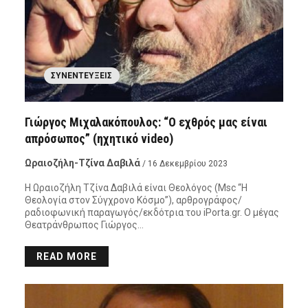
ΣΥΝΕΝΤΕΎΞΕΙΣ
Γιώργος Μιχαλακόπουλος: “Ο εχθρός μας είναι
απρόσωπος” (ηχητικό video)
Ωραιοζήλη-Τζίνα Δαβιλά
/ 16 Δεκεμβρίου 2023
Η Ωραιοζήλη Τζίνα Δαβιλά είναι Θεολόγος (Msc “Η
Θεολογία στον Σύγχρονο Κόσμο”), αρθρογράφος/
ραδιοφωνική παραγωγός/εκδότρια του iPorta.gr. Ο μέγας
Θεατράνθρωπος Γιώργος…
READ MORE