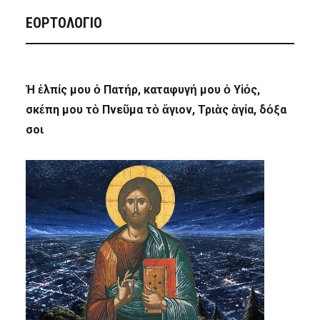
ΕΟΡΤΟΛΟΓΙΟ
Ἡ ἐλπίς μου ὁ Πατήρ, καταφυγή μου ὁ Υἱός,
σκέπη μου τὸ Πνεῦμα τὸ ἅγιον, Τριὰς ἁγία, δόξα
σοι