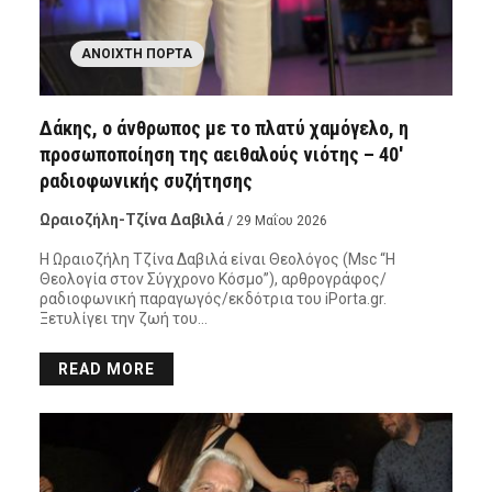
ΑΝΟΙΧΤΉ ΠΌΡΤΑ
Δάκης, ο άνθρωπος με το πλατύ χαμόγελο, η
προσωποποίηση της αειθαλούς νιότης – 40′
ραδιοφωνικής συζήτησης
Ωραιοζήλη-Τζίνα Δαβιλά
/ 29 Μαΐου 2026
Η Ωραιοζήλη Τζίνα Δαβιλά είναι Θεολόγος (Msc “Η
Θεολογία στον Σύγχρονο Κόσμο”), αρθρογράφος/
ραδιοφωνική παραγωγός/εκδότρια του iPorta.gr.
Ξετυλίγει την ζωή του…
READ MORE