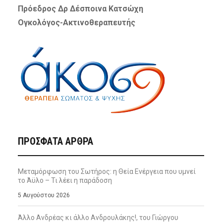
Πρόεδρος Δρ Δέσποινα Κατσώχη
Ογκολόγος-Ακτινοθεραπευτής
ΠΡΌΣΦΑΤΑ ΆΡΘΡΑ
Μεταμόρφωση του Σωτήρος: η Θεία Ενέργεια που υμνεί
το Άϋλο – Τι λέει η παράδοση
5 Αυγούστου 2026
Άλλο Ανδρέας κι άλλο Ανδρουλάκης!, του Γιώργου