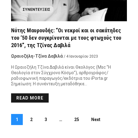
ΣΥΝΕΝΤΕΎΞΕΙΣ
Νότης Μαυρουδής: “Οι νεκροί και οι σακάτηδες
του ’50 δεν συγκρίνονται με τους φτωχούς του
2016”, της Τζίνας Δαβιλά
Ωραιοζήλη-Τζίνα Δαβιλά
/ 4 Ιανουαρίου 2023
Η Ωραιοζήλη Τζίνα Δαβιλά είναι Θεολόγος (Msc “Η
Θεολογία στον Σύγχρονο Κόσμο”), αρθρογράφος/
ραδιοφωνική παραγωγός/εκδότρια του iPorta.gr
Σημείωση: Η συνέντευξη μεταδόθηκε…
READ MORE
1
2
3
…
25
Next