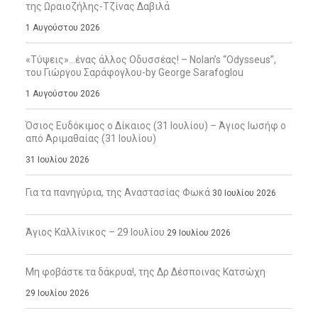
της Ωραιοζήλης-Τζίνας Δαβιλά
1 Αυγούστου 2026
«Τύψεις»…ένας άλλος Οδυσσέας! – Nolan’s “Odysseus”,
του Γιώργου Σαράφογλου-by George Sarafoglou
1 Αυγούστου 2026
Όσιος Ευδόκιμος ο Δίκαιος (31 Ιουλίου) – Άγιος Ιωσήφ ο
από Αριμαθαίας (31 Ιουλίου)
31 Ιουλίου 2026
Για τα πανηγύρια, της Αναστασίας Φωκά
30 Ιουλίου 2026
Άγιος Καλλίνικος – 29 Ιουλίου
29 Ιουλίου 2026
Μη φοβάστε τα δάκρυα!, της Δρ Δέσποινας Κατσώχη
29 Ιουλίου 2026