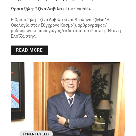
Ωραιοζήλη-Τζίνα Δαβιλά
/ 31 Μαΐου 2024
Η Ωραιοζήλη Τζίνα Δαβιλά είναι Θεολόγος (Msc “Η
Θεολογία στον Σύγχρονο Κόσμο”), αρθρογράφος/
ραδιοφωνική παραγωγός/εκδότρια του iPorta.gr. Ήταν η
Ελοΐζα στην…
READ MORE
ΣΥΝΕΝΤΕΎΞΕΙΣ