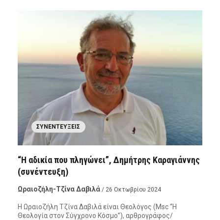
ΣΥΝΕΝΤΕΎΞΕΙΣ
“Η αδικία που πληγώνει”, Δημήτρης Καραγιάννης
(συνέντευξη)
Ωραιοζήλη-Τζίνα Δαβιλά
/ 26 Οκτωβρίου 2024
Η Ωραιοζήλη Τζίνα Δαβιλά είναι Θεολόγος (Msc “Η
Θεολογία στον Σύγχρονο Κόσμο”), αρθρογράφος/