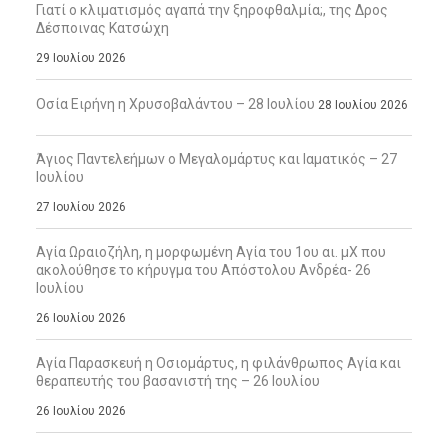
Γιατί ο κλιματισμός αγαπά την ξηροφθαλμία;, της Δρος
Δέσποινας Κατσώχη
29 Ιουλίου 2026
Οσία Ειρήνη η Χρυσοβαλάντου – 28 Ιουλίου
28 Ιουλίου 2026
Άγιος Παντελεήμων ο Μεγαλομάρτυς και Ιαματικός – 27
Ιουλίου
27 Ιουλίου 2026
Αγία Ωραιοζήλη, η μορφωμένη Αγία του 1ου αι. μΧ που
ακολούθησε το κήρυγμα του Απόστολου Ανδρέα- 26
Ιουλίου
26 Ιουλίου 2026
Αγία Παρασκευή η Οσιομάρτυς, η φιλάνθρωπος Αγία και
θεραπευτής του βασανιστή της – 26 Ιουλίου
26 Ιουλίου 2026