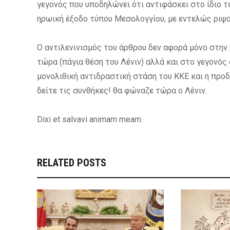
γεγονός που υποδηλώνει ότι αντιφάσκει στο ίδιο το
ηρωική έξοδο τύπου Μεσολογγίου, με εντελώς ριψο
Ο αντιλενινισμός του άρθρου δεν αφορά μόνο στην
τώρα (πάγια θέση του Λένιν) αλλά και στο γεγονός 
μονολιθική αντιδραστική στάση του ΚΚΕ και η προ
δείτε τις συνθήκες! θα φώναζε τώρα ο Λένιν.
Dixi et salvavi animam meam.
RELATED POSTS