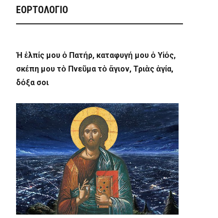
ΕΟΡΤΟΛΟΓΙΟ
Ἡ ἐλπίς μου ὁ Πατήρ, καταφυγή μου ὁ Υἱός,
σκέπη μου τὸ Πνεῦμα τὸ ἅγιον, Τριὰς ἁγία,
δόξα σοι