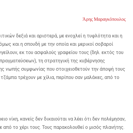
Άρης Μαραγκόπουλος
τικών δεξιά και αριστερά, με ενοχλεί η τυφλότητα και η
μως και η σπουδή με την οποία και μερικοί σοβαροί
γείλουν, εκ του ασφαλούς γραφείου τους (δηλ. εκτός του
ραγματεύσεων), τη στρατηγική της κυβέρνησης
ης νωπής συμφωνίας που στοιχειοθετούν την άποψή τους
ς τζάμπα τρέχουν με χίλια, περίπου σαν μαλάκες, από το
ειο νίκη, κανείς δεν δικαιούται να λέει ότι δεν πολέμησαν,
ε από το χέρι τους. Τους παρακολουθεί ο μισός πλανήτης.