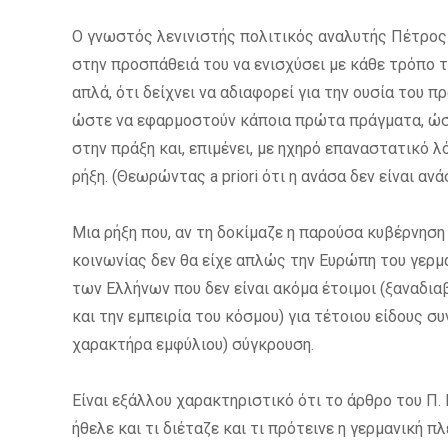
Ο γνωστός λενινιστής πολιτικός αναλυτής Πέτρος 
στην προσπάθειά του να ενισχύσει με κάθε τρόπο τ
απλά, ότι δείχνει να αδιαφορεί για την ουσία του 
ώστε να εφαρμοστούν κάποια πρώτα πράγματα, ώστ
στην πράξη και, επιμένει, με ηχηρό επαναστατικό 
ρήξη. (Θεωρώντας a priori ότι η ανάσα δεν είναι αν
Μια ρήξη που, αν τη δοκίμαζε η παρούσα κυβέρνησ
κοινωνίας δεν θα είχε απλώς την Ευρώπη του γερμ
των Ελλήνων που δεν είναι ακόμα έτοιμοι (ξαναδι
και την εμπειρία του κόσμου) για τέτοιου είδους σ
χαρακτήρα εμφύλιου) σύγκρουση.
Είναι εξάλλου χαρακτηριστικό ότι το άρθρο του Π. 
ήθελε και τι διέταζε και τι πρότεινε η γερμανική 