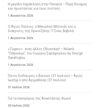
Η μεγάλη παράκληση στην Παναγία – Πηγή δύναμης
και προστασίας για τους πιστούς
1 Αυγούστου 2026
Ο Άγιος Παΐσιος, ο Μανώλης Μητσιάς και η
διάκρισις, της Ωραιοζήλης-Τζίνας Δαβιλά
1 Αυγούστου 2026
«Τύψεις»…ένας άλλος Οδυσσέας! – Nolan’s
“Odysseus”, του Γιώργου Σαράφογλου-by George
Sarafoglou
1 Αυγούστου 2026
Όσιος Ευδόκιμος ο Δίκαιος (31 Ιουλίου) – Άγιος
Ιωσήφ ο από Αριμαθαίας (31 Ιουλίου)
31 Ιουλίου 2026
Για τα πανηγύρια, της Αναστασίας Φωκά
30 Ιουλίου 2026