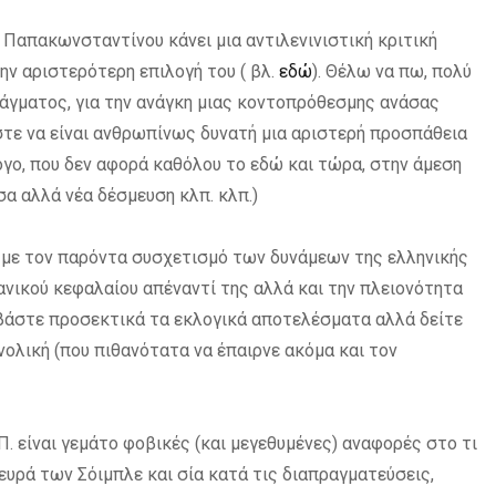
Παπακωνσταντίνου κάνει μια αντιλενινιστική κριτική
ην αριστερότερη επιλογή του ( βλ.
εδώ
). Θέλω να πω, πολύ
πράγματος, για την ανάγκη μιας κοντοπρόθεσμης ανάσας
ε να είναι ανθρωπίνως δυνατή μια αριστερή προσπάθεια
λόγο, που δεν αφορά καθόλου το εδώ και τώρα, στην άμεση
άσα αλλά νέα δέσμευση κλπ. κλπ.)
η με τον παρόντα συσχετισμό των δυνάμεων της ελληνικής
ανικού κεφαλαίου απέναντί της αλλά και την πλειονότητα
αβάστε προσεκτικά τα εκλογικά αποτελέσματα αλλά δείτε
υνολική (που πιθανότατα να έπαιρνε ακόμα και τον
Π. είναι γεμάτο φοβικές (και μεγεθυμένες) αναφορές στο τι
πλευρά των Σόιμπλε και σία κατά τις διαπραγματεύσεις,