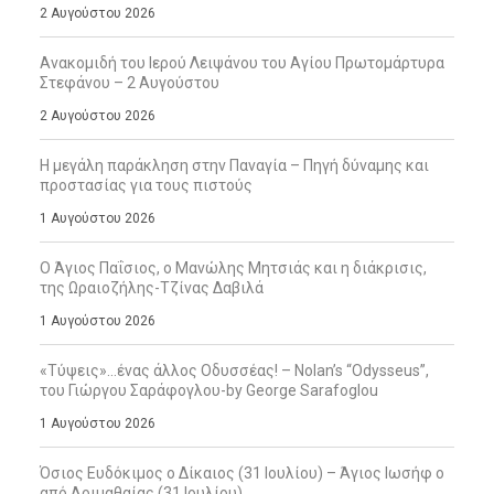
2 Αυγούστου 2026
Ανακομιδή του Ιερού Λειψάνου του Αγίου Πρωτομάρτυρα
Στεφάνου – 2 Αυγούστου
2 Αυγούστου 2026
Η μεγάλη παράκληση στην Παναγία – Πηγή δύναμης και
προστασίας για τους πιστούς
1 Αυγούστου 2026
Ο Άγιος Παΐσιος, ο Μανώλης Μητσιάς και η διάκρισις,
της Ωραιοζήλης-Τζίνας Δαβιλά
1 Αυγούστου 2026
«Τύψεις»…ένας άλλος Οδυσσέας! – Nolan’s “Odysseus”,
του Γιώργου Σαράφογλου-by George Sarafoglou
1 Αυγούστου 2026
Όσιος Ευδόκιμος ο Δίκαιος (31 Ιουλίου) – Άγιος Ιωσήφ ο
από Αριμαθαίας (31 Ιουλίου)