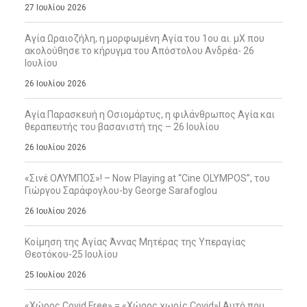
27 Ιουλίου 2026
Αγία Ωραιοζήλη, η μορφωμένη Αγία του 1ου αι. μΧ που
ακολούθησε το κήρυγμα του Απόστολου Ανδρέα- 26
Ιουλίου
26 Ιουλίου 2026
Αγία Παρασκευή η Οσιομάρτυς, η φιλάνθρωπος Αγία και
θεραπευτής του βασανιστή της – 26 Ιουλίου
26 Ιουλίου 2026
«Σινέ ΟΛΥΜΠΟΣ»! – Now Playing at “Cine OLYMPOS”, του
Γιώργου Σαράφογλου-by George Sarafoglou
26 Ιουλίου 2026
Κοίμηση της Αγίας Άννας Μητέρας της Υπεραγίας
Θεοτόκου-25 Ιουλίου
25 Ιουλίου 2026
«Χώρος Covid Free» = «Χώρος χωρίς Covid»! Αυτό που