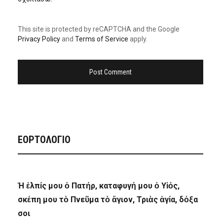
This site is protected by reCAPTCHA and the Google
Privacy Policy
and
Terms of Service
apply.
ΕΟΡΤΟΛΟΓΙΟ
Ἡ ἐλπίς μου ὁ Πατήρ, καταφυγή μου ὁ Υἱός,
σκέπη μου τὸ Πνεῦμα τὸ ἅγιον, Τριὰς ἁγία, δόξα
σοι