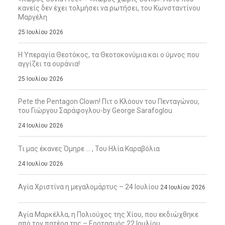
κανείς δεν έχει τολμήσει να ρωτήσει, του Κωνσταντίνου
Μαργέλη
25 Ιουλίου 2026
Η Υπεραγία Θεοτόκος, τα Θεοτοκονύμια και ο ύμνος που
αγγίζει τα ουράνια!
25 Ιουλίου 2026
Pete the Pentagon Clown! Πιτ ο Κλόουν του Πενταγώνου,
του Γιώργου Σαράφογλου-by George Sarafoglou
24 Ιουλίου 2026
Τι μας έκανες Όμηρε … , Του Ηλία Καραβόλια
24 Ιουλίου 2026
Αγία Χριστίνα η μεγαλομάρτυς – 24 Ιουλίου
24 Ιουλίου 2026
Αγία Μαρκέλλα, η Πολιούχος της Χίου, που εκδιώχθηκε
από τον πατέρα της – Εορτασμός 22 Ιουλίου