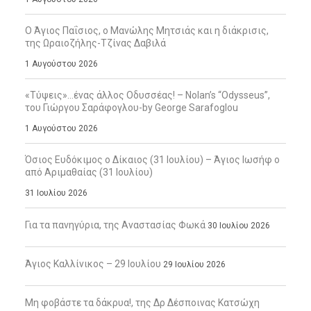
Ο Άγιος Παΐσιος, ο Μανώλης Μητσιάς και η διάκρισις,
της Ωραιοζήλης-Τζίνας Δαβιλά
1 Αυγούστου 2026
«Τύψεις»…ένας άλλος Οδυσσέας! – Nolan’s “Odysseus”,
του Γιώργου Σαράφογλου-by George Sarafoglou
1 Αυγούστου 2026
Όσιος Ευδόκιμος ο Δίκαιος (31 Ιουλίου) – Άγιος Ιωσήφ ο
από Αριμαθαίας (31 Ιουλίου)
31 Ιουλίου 2026
Για τα πανηγύρια, της Αναστασίας Φωκά
30 Ιουλίου 2026
Άγιος Καλλίνικος – 29 Ιουλίου
29 Ιουλίου 2026
Μη φοβάστε τα δάκρυα!, της Δρ Δέσποινας Κατσώχη