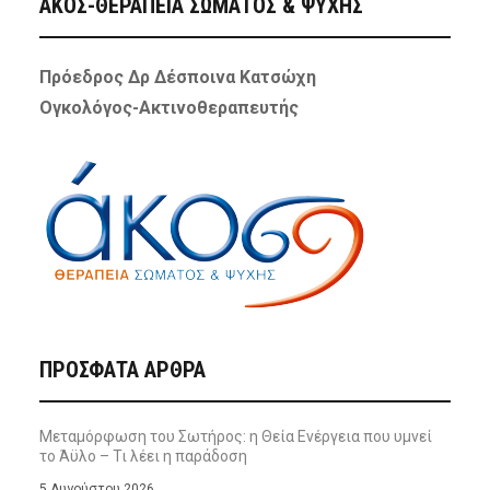
ΑΚΟΣ-ΘΕΡΑΠΕΙΑ ΣΩΜΑΤΟΣ & ΨΥΧΗΣ
Πρόεδρος Δρ Δέσποινα Κατσώχη
Ογκολόγος-Ακτινοθεραπευτής
ΠΡΌΣΦΑΤΑ ΆΡΘΡΑ
Μεταμόρφωση του Σωτήρος: η Θεία Ενέργεια που υμνεί
το Άϋλο – Τι λέει η παράδοση
5 Αυγούστου 2026