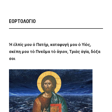
ΕΟΡΤΟΛΟΓΙΟ
Ἡ ἐλπίς μου ὁ Πατήρ, καταφυγή μου ὁ Υἱός,
σκέπη μου τὸ Πνεῦμα τὸ ἅγιον, Τριὰς ἁγία, δόξα
σοι