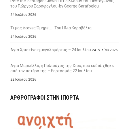
Pete the Pentagon Clown! Πιτ ο Κλόουν του Πενταγώνου,
του Γιώργου Σαράφογλου-by George Sarafoglou
24 Ιουλίου 2026
Τι μας έκανες Όμηρε … , Του Ηλία Καραβόλια
24 Ιουλίου 2026
Αγία Χριστίνα η μεγαλομάρτυς – 24 Ιουλίου
24 Ιουλίου 2026
Αγία Μαρκέλλα, η Πολιούχος της Χίου, που εκδιώχθηκε
από τον πατέρα της – Εορτασμός 22 Ιουλίου
22 Ιουλίου 2026
ΑΡΘΡΟΓΡΑΦΟΙ ΣΤΗΝ IΠΟΡΤΑ