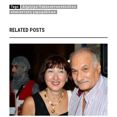
Tags
Δήμητρα Παπαναστασοπούλου
επανασταση γαρυφάλλων
RELATED POSTS