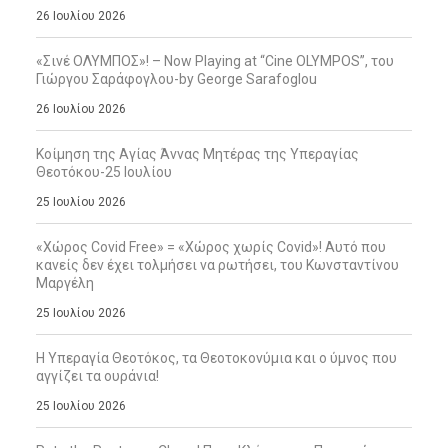
26 Ιουλίου 2026
«Σινέ ΟΛΥΜΠΟΣ»! – Now Playing at “Cine OLYMPOS”, του
Γιώργου Σαράφογλου-by George Sarafoglou
26 Ιουλίου 2026
Κοίμηση της Αγίας Άννας Μητέρας της Υπεραγίας
Θεοτόκου-25 Ιουλίου
25 Ιουλίου 2026
«Χώρος Covid Free» = «Χώρος χωρίς Covid»! Αυτό που
κανείς δεν έχει τολμήσει να ρωτήσει, του Κωνσταντίνου
Μαργέλη
25 Ιουλίου 2026
Η Υπεραγία Θεοτόκος, τα Θεοτοκονύμια και ο ύμνος που
αγγίζει τα ουράνια!
25 Ιουλίου 2026