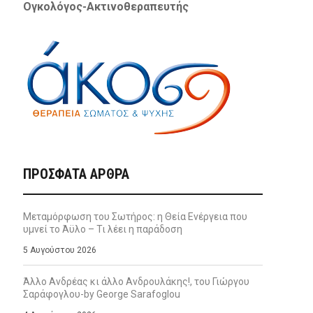
Ογκολόγος-Ακτινοθεραπευτής
ΠΡΌΣΦΑΤΑ ΆΡΘΡΑ
Μεταμόρφωση του Σωτήρος: η Θεία Ενέργεια που
υμνεί το Άϋλο – Τι λέει η παράδοση
5 Αυγούστου 2026
Άλλο Ανδρέας κι άλλο Ανδρουλάκης!, του Γιώργου
Σαράφογλου-by George Sarafoglou