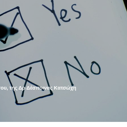
 σου, της Δρ Δέσποινας Κατσώχη
ΥΓΕΊΑ