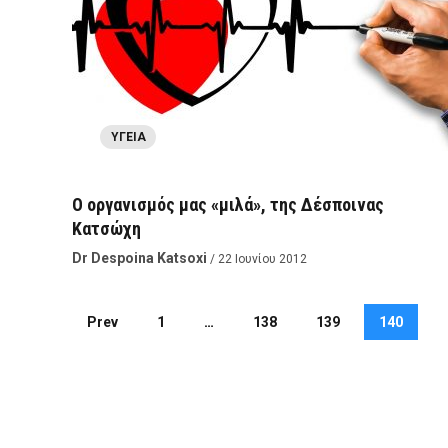
ΥΓΕΊΑ
Ο οργανισμός μας «μιλά», της Δέσποινας
Κατσώχη
Dr Despoina Katsoxi
/ 22 Ιουνίου 2012
Prev
1
…
138
139
140