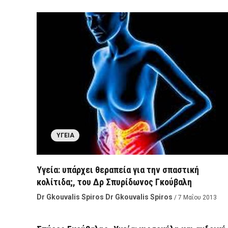
ΥΓΕΊΑ
Υγεία: υπάρχει θεραπεία για την σπαστική
κολίτιδα;, του Δρ Σπυρίδωνος Γκούβαλη
ΥΓΕΊΑ
Dr Gkouvalis Spiros Dr Gkouvalis Spiros
/ 7 Μαΐου 2013