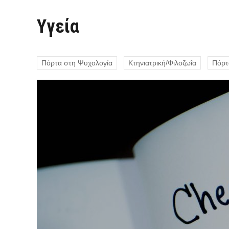
Υγεία
Πόρτα στη Ψυχολογία
Κτηνιατρική/Φιλοζωΐα
Πόρτ