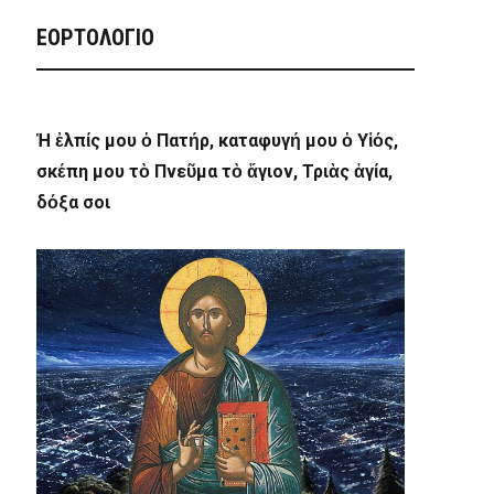
ΕΟΡΤΟΛΟΓΙΟ
Ἡ ἐλπίς μου ὁ Πατήρ, καταφυγή μου ὁ Υἱός,
σκέπη μου τὸ Πνεῦμα τὸ ἅγιον, Τριὰς ἁγία,
δόξα σοι