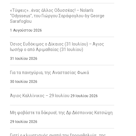
«Τύψεις»…ένας άλλος Οδυσσέας! – Nolan’s
“Odysseus”, του Γιώργου Σαράφογλου-by George
Sarafoglou
1 Αυγούστου 2026
Όσιος Ευδόκιμος ο Δίκαιος (31 Ιουλίου) – Άγιος
Ιωσήφ ο από Αριμαθαίας (31 Ιουλίου)
31 Ιουλίου 2026
Για τα πανηγύρια, της Αναστασίας Φωκά
30 Ιουλίου 2026
Άγιος Καλλίνικος – 29 Ιουλίου
29 Ιουλίου 2026
Μη φοβάστε τα δάκρυα!, της Δρ Δέσποινας Κατσώχη
29 Ιουλίου 2026
Γιατί ο κλιματισμός αγαπά την ξηροφθαλμία;, της