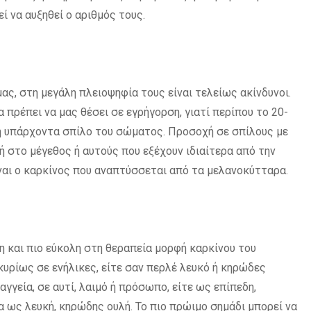
ί να αυξηθεί ο αριθμός τους.
ας, στη μεγάλη πλειοψηφία τους είναι τελείως ακίνδυνοι.
πρέπει να μας θέσει σε εγρήγορση, γιατί περίπου το 20-
 υπάρχοντα σπίλο του σώματος. Προσοχή σε σπίλους με
ή στο μέγεθος ή αυτούς που εξέχουν ιδιαίτερα από την
ναι ο καρκίνος που αναπτύσσεται από τα μελανοκύτταρα.
η και πιο εύκολη στη θεραπεία μορφή καρκίνου του
υρίως σε ενήλικες, είτε σαν περλέ λευκό ή κηρώδες
γγεία, σε αυτί, λαιμό ή πρόσωπο, είτε ως επίπεδη,
 ως λευκή, κηρώδης ουλή. Το πιο πρώιμο σημάδι μπορεί να