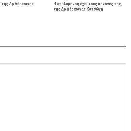
; της Δρ Δέσποινας
Η απολύμανση έχει τους κανόνες της,
της Δρ Δέσποινας Κατσώχη