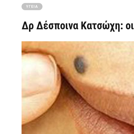
ΥΓΕΊΑ
Δρ Δέσποινα Κατσώχη: οι