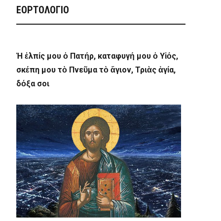
ΕΟΡΤΟΛΟΓΙΟ
Ἡ ἐλπίς μου ὁ Πατήρ, καταφυγή μου ὁ Υἱός,
σκέπη μου τὸ Πνεῦμα τὸ ἅγιον, Τριὰς ἁγία,
δόξα σοι