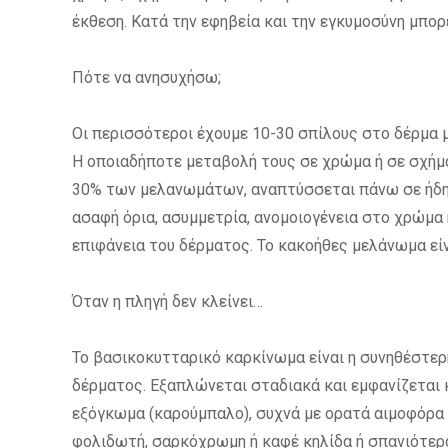
έκθεση. Κατά την εφηβεία και την εγκυμοσύνη μπορε
Πότε να ανησυχήσω;
Οι περισσότεροι έχουμε 10-30 σπίλους στο δέρμα μ
Η οποιαδήποτε μεταβολή τους σε χρώμα ή σε σχήμα 
30% των μελανωμάτων, αναπτύσσεται πάνω σε ήδη
ασαφή όρια, ασυμμετρία, ανομοιογένεια στο χρώμα 
επιφάνεια του δέρματος. Το κακοήθες μελάνωμα εί
Όταν η πληγή δεν κλείνει…
Το βασικοκυτταρικό καρκίνωμα είναι η συνηθέστερ
δέρματος. Εξαπλώνεται σταδιακά και εμφανίζεται κ
εξόγκωμα (καρούμπαλο), συχνά με ορατά αιμοφόρα α
φολιδωτή, σαρκόχρωμη ή καφέ κηλίδα ή σπανιότερα