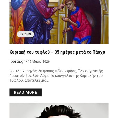
ΕΥ ΖΗΝ
Κυριακή του τυφλού – 35 ημέρες μετά το Πάσχα
iporta.gr
/ 17 Μαΐου 2026
Φωτὸς χορηγός, ἐκ φάους πέλων φάος, Τὸν ἐκ γενετῆς
ὀμματοῖς Τυφλόν, Λόγε. Το ευαγγέλιο της Κυριακής του
Τυφλού, αποτελεί μια…
READ MORE