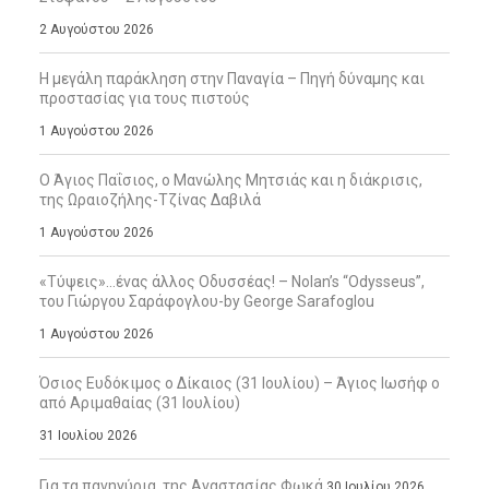
2 Αυγούστου 2026
Η μεγάλη παράκληση στην Παναγία – Πηγή δύναμης και
προστασίας για τους πιστούς
1 Αυγούστου 2026
Ο Άγιος Παΐσιος, ο Μανώλης Μητσιάς και η διάκρισις,
της Ωραιοζήλης-Τζίνας Δαβιλά
1 Αυγούστου 2026
«Τύψεις»…ένας άλλος Οδυσσέας! – Nolan’s “Odysseus”,
του Γιώργου Σαράφογλου-by George Sarafoglou
1 Αυγούστου 2026
Όσιος Ευδόκιμος ο Δίκαιος (31 Ιουλίου) – Άγιος Ιωσήφ ο
από Αριμαθαίας (31 Ιουλίου)
31 Ιουλίου 2026
Για τα πανηγύρια, της Αναστασίας Φωκά
30 Ιουλίου 2026