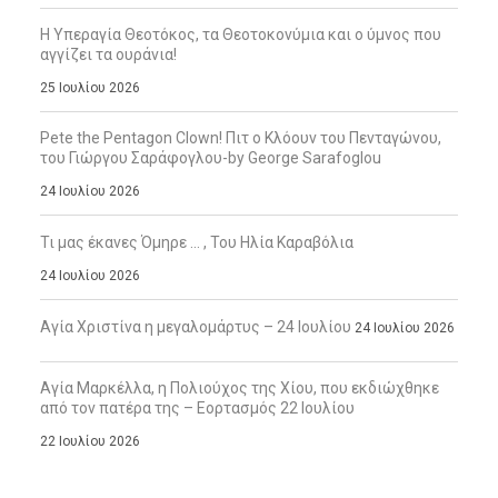
Η Υπεραγία Θεοτόκος, τα Θεοτοκονύμια και ο ύμνος που
αγγίζει τα ουράνια!
25 Ιουλίου 2026
Pete the Pentagon Clown! Πιτ ο Κλόουν του Πενταγώνου,
του Γιώργου Σαράφογλου-by George Sarafoglou
24 Ιουλίου 2026
Τι μας έκανες Όμηρε … , Του Ηλία Καραβόλια
24 Ιουλίου 2026
Αγία Χριστίνα η μεγαλομάρτυς – 24 Ιουλίου
24 Ιουλίου 2026
Αγία Μαρκέλλα, η Πολιούχος της Χίου, που εκδιώχθηκε
από τον πατέρα της – Εορτασμός 22 Ιουλίου
22 Ιουλίου 2026