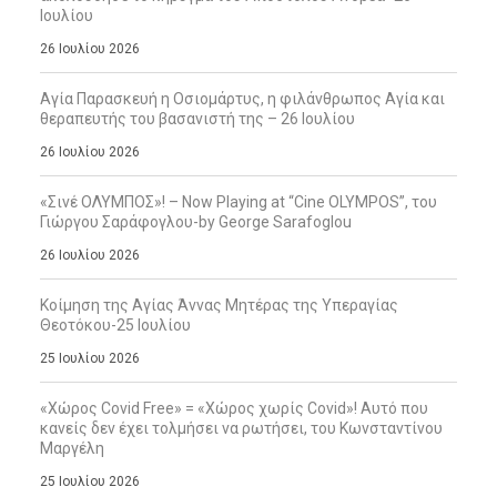
Ιουλίου
26 Ιουλίου 2026
Αγία Παρασκευή η Οσιομάρτυς, η φιλάνθρωπος Αγία και
θεραπευτής του βασανιστή της – 26 Ιουλίου
26 Ιουλίου 2026
«Σινέ ΟΛΥΜΠΟΣ»! – Now Playing at “Cine OLYMPOS”, του
Γιώργου Σαράφογλου-by George Sarafoglou
26 Ιουλίου 2026
Κοίμηση της Αγίας Άννας Μητέρας της Υπεραγίας
Θεοτόκου-25 Ιουλίου
25 Ιουλίου 2026
«Χώρος Covid Free» = «Χώρος χωρίς Covid»! Αυτό που
κανείς δεν έχει τολμήσει να ρωτήσει, του Κωνσταντίνου
Μαργέλη
25 Ιουλίου 2026