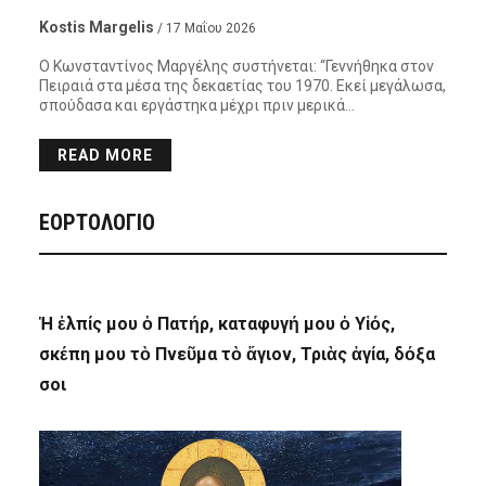
Kostis Margelis
/ 17 Μαΐου 2026
Ο Κωνσταντίνος Μαργέλης συστήνεται: “Γεννήθηκα στον
Πειραιά στα μέσα της δεκαετίας του 1970. Εκεί μεγάλωσα,
σπούδασα και εργάστηκα μέχρι πριν μερικά…
READ MORE
ΕΟΡΤΟΛΟΓΙΟ
Ἡ ἐλπίς μου ὁ Πατήρ, καταφυγή μου ὁ Υἱός,
σκέπη μου τὸ Πνεῦμα τὸ ἅγιον, Τριὰς ἁγία, δόξα
σοι