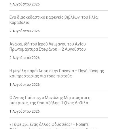
4 Αυγούστου 2026
Ενα διασκεδαστικό καφενείο βιβλίων, του Ηλία
Καραβόλια
2 Αυγούστου 2026
Ανακομιδή του Ιερού Λειψάνου του Αγίου
Πρωτομάρτυρα Στεφάνου – 2 Αυγούστου
2 Αυγούστου 2026
Η μεγάλη παράκληση στην Παναγία – Πηγή δύναμης
και προστασίας για τους πιστούς
1 Αυγούστου 2026
Ο Άγιος Παΐσιος, ο Μανώλης Μητσιάς και η
διάκρισις, της Ωραιοζήλης-Τζίνας Δαβιλά
1 Αυγούστου 2026
«Τύψεις»…ένας άλλος Οδυσσέας! – Nolan’s