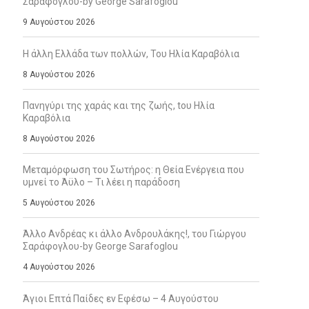
Σαράφογλου-by George Sarafoglou
9 Αυγούστου 2026
Η άλλη Ελλάδα των πολλών, Του Ηλία Καραβόλια
8 Αυγούστου 2026
Πανηγύρι της χαράς και της ζωής, tου Ηλία
Καραβόλια
8 Αυγούστου 2026
Μεταμόρφωση του Σωτήρος: η Θεία Ενέργεια που
υμνεί το Άϋλο – Τι λέει η παράδοση
5 Αυγούστου 2026
Άλλο Ανδρέας κι άλλο Ανδρουλάκης!, του Γιώργου
Σαράφογλου-by George Sarafoglou
4 Αυγούστου 2026
Άγιοι Επτά Παίδες εν Εφέσω – 4 Αυγούστου