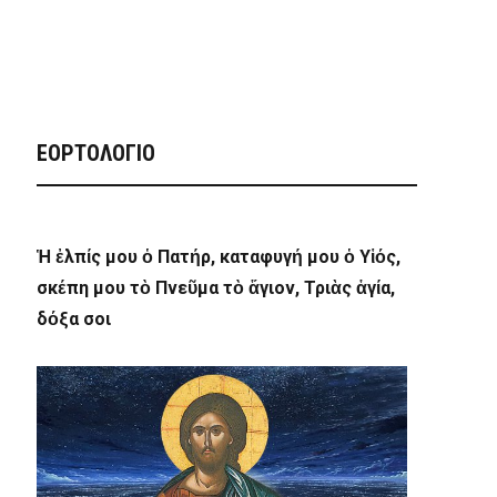
ΕΟΡΤΟΛΟΓΙΟ
Ἡ ἐλπίς μου ὁ Πατήρ, καταφυγή μου ὁ Υἱός,
σκέπη μου τὸ Πνεῦμα τὸ ἅγιον, Τριὰς ἁγία,
δόξα σοι