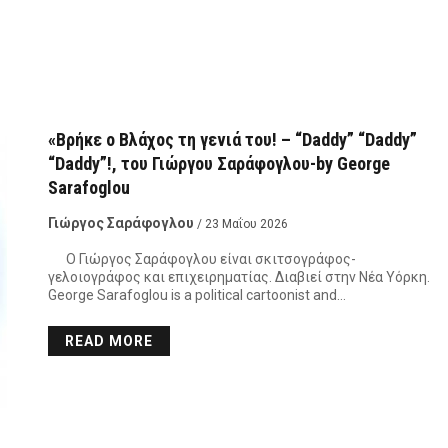
«Βρήκε ο Βλάχος τη γενιά του! – “Daddy” “Daddy”
“Daddy”!, του Γιώργου Σαράφογλου-by George
Sarafoglou
Γιώργος Σαράφογλου
/ 23 Μαΐου 2026
Ο Γιώργος Σαράφογλου είναι σκιτσογράφος-
γελοιογράφος και επιχειρηματίας. Διαβιεί στην Νέα Υόρκη.
George Sarafoglou is a political cartoonist and…
READ MORE