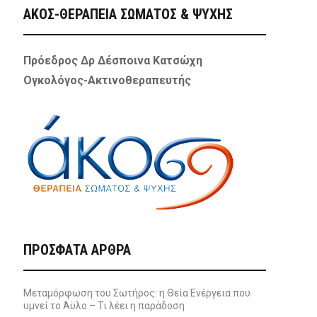
ΑΚΟΣ-ΘΕΡΑΠΕΙΑ ΣΩΜΑΤΟΣ & ΨΥΧΗΣ
Πρόεδρος Δρ Δέσποινα Κατσώχη
Ογκολόγος-Ακτινοθεραπευτής
ΠΡΌΣΦΑΤΑ ΆΡΘΡΑ
Μεταμόρφωση του Σωτήρος: η Θεία Ενέργεια που
υμνεί το Άϋλο – Τι λέει η παράδοση