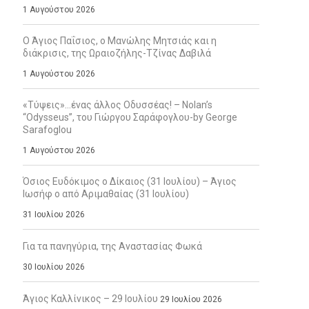
1 Αυγούστου 2026
Ο Άγιος Παΐσιος, ο Μανώλης Μητσιάς και η
διάκρισις, της Ωραιοζήλης-Τζίνας Δαβιλά
1 Αυγούστου 2026
«Τύψεις»…ένας άλλος Οδυσσέας! – Nolan’s
“Odysseus”, του Γιώργου Σαράφογλου-by George
Sarafoglou
1 Αυγούστου 2026
Όσιος Ευδόκιμος ο Δίκαιος (31 Ιουλίου) – Άγιος
Ιωσήφ ο από Αριμαθαίας (31 Ιουλίου)
31 Ιουλίου 2026
Για τα πανηγύρια, της Αναστασίας Φωκά
30 Ιουλίου 2026
Άγιος Καλλίνικος – 29 Ιουλίου
29 Ιουλίου 2026