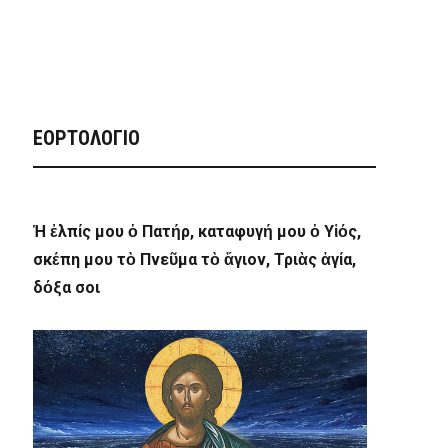
ΕΟΡΤΟΛΟΓΙΟ
Ἡ ἐλπίς μου ὁ Πατήρ, καταφυγή μου ὁ Υἱός,
σκέπη μου τὸ Πνεῦμα τὸ ἅγιον, Τριὰς ἁγία,
δόξα σοι