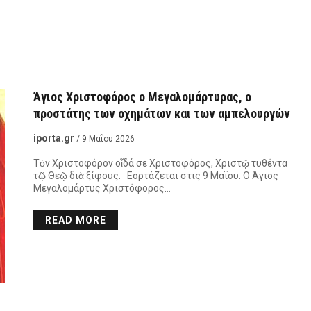
Άγιος Χριστοφόρος ο Μεγαλομάρτυρας, ο
προστάτης των οχημάτων και των αμπελουργών
iporta.gr
/ 9 Μαΐου 2026
Τὸν Χριστοφόρον οἶδά σε Χριστοφόρος, Χριστῷ τυθέντα
τῷ Θεῷ διὰ ξίφους. Εορτάζεται στις 9 Μαϊου. Ο Άγιος
Μεγαλομάρτυς Χριστόφορος…
READ MORE