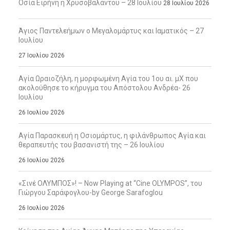
Οσία Ειρήνη η Χρυσοβαλάντου – 28 Ιουλίου
28 Ιουλίου 2026
Άγιος Παντελεήμων ο Μεγαλομάρτυς και Ιαματικός – 27
Ιουλίου
27 Ιουλίου 2026
Αγία Ωραιοζήλη, η μορφωμένη Αγία του 1ου αι. μΧ που
ακολούθησε το κήρυγμα του Απόστολου Ανδρέα- 26
Ιουλίου
26 Ιουλίου 2026
Αγία Παρασκευή η Οσιομάρτυς, η φιλάνθρωπος Αγία και
θεραπευτής του βασανιστή της – 26 Ιουλίου
26 Ιουλίου 2026
«Σινέ ΟΛΥΜΠΟΣ»! – Now Playing at “Cine OLYMPOS”, του
Γιώργου Σαράφογλου-by George Sarafoglou
26 Ιουλίου 2026