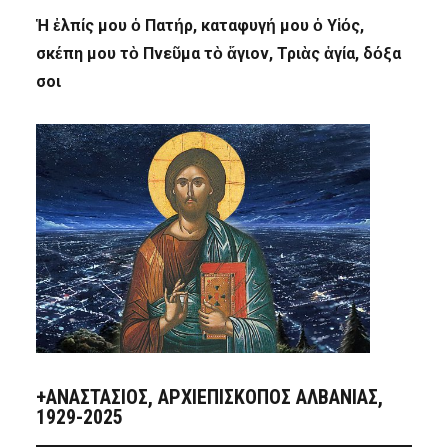
Ἡ ἐλπίς μου ὁ Πατήρ, καταφυγή μου ὁ Υἱός,
σκέπη μου τὸ Πνεῦμα τὸ ἅγιον, Τριὰς ἁγία, δόξα
σοι
+ΑΝΑΣΤΆΣΙΟΣ, ΑΡΧΙΕΠΊΣΚΟΠΟΣ ΑΛΒΑΝΊΑΣ,
1929-2025