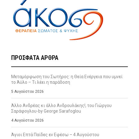
ΠΡΌΣΦΑΤΑ ΆΡΘΡΑ
Μεταμόρφωση του Σωτήρος: η Θεία Ενέργεια που υμνεί
το Άϋλο – Τι λέει η παράδοση
5 Αυγούστου 2026
Άλλο Ανδρέας κι άλλο Ανδρουλάκης!, του Γιώργου
Σαράφογλου-by George Sarafoglou
4 Αυγούστου 2026
Άγιοι Επτά Παίδες εν Εφέσω – 4 Αυγούστου