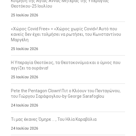
Κοίμηση της Αγίας Άννας Μητέρας της Υπεραγίας
Θεοτόκου-25 Ιουλίου
25 Ιουλίου 2026
«Χώρος Covid Free» = «Χώρος χωρίς Covid»! Αυτό που
κανείς δεν έχει τολμήσει να ρωτήσει, του Κωνσταντίνου
Μαργέλη
25 Ιουλίου 2026
Η Υπεραγία Θεοτόκος, τα Θεοτοκονύμια και ο ύμνος που
αγγίζει τα ουράνια!
25 Ιουλίου 2026
Pete the Pentagon Clown! Πιτ ο Κλόουν του Πενταγώνου,
του Γιώργου Σαράφογλου-by George Sarafoglou
24 Ιουλίου 2026
Τι μας έκανες Όμηρε … , Του Ηλία Καραβόλια
24 Ιουλίου 2026