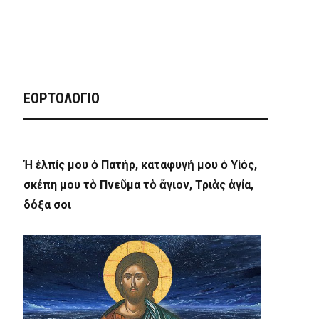
ΕΟΡΤΟΛΟΓΙΟ
Ἡ ἐλπίς μου ὁ Πατήρ, καταφυγή μου ὁ Υἱός,
σκέπη μου τὸ Πνεῦμα τὸ ἅγιον, Τριὰς ἁγία,
δόξα σοι