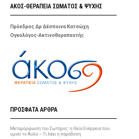
ΑΚΟΣ-ΘΕΡΑΠΕΙΑ ΣΩΜΑΤΟΣ & ΨΥΧΗΣ
Πρόεδρος Δρ Δέσποινα Κατσώχη
Ογκολόγος-Ακτινοθεραπευτής
ΠΡΌΣΦΑΤΑ ΆΡΘΡΑ
Μεταμόρφωση του Σωτήρος: η Θεία Ενέργεια που
υμνεί το Άϋλο – Τι λέει η παράδοση