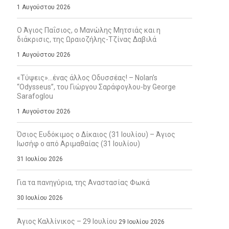
1 Αυγούστου 2026
Ο Άγιος Παΐσιος, ο Μανώλης Μητσιάς και η
διάκρισις, της Ωραιοζήλης-Τζίνας Δαβιλά
1 Αυγούστου 2026
«Τύψεις»…ένας άλλος Οδυσσέας! – Nolan’s
“Odysseus”, του Γιώργου Σαράφογλου-by George
Sarafoglou
1 Αυγούστου 2026
Όσιος Ευδόκιμος ο Δίκαιος (31 Ιουλίου) – Άγιος
Ιωσήφ ο από Αριμαθαίας (31 Ιουλίου)
31 Ιουλίου 2026
Για τα πανηγύρια, της Αναστασίας Φωκά
30 Ιουλίου 2026
Άγιος Καλλίνικος – 29 Ιουλίου
29 Ιουλίου 2026