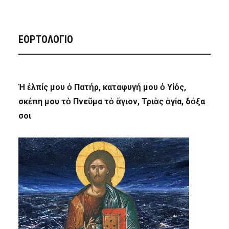
ΕΟΡΤΟΛΟΓΙΟ
Ἡ ἐλπίς μου ὁ Πατήρ, καταφυγή μου ὁ Υἱός,
σκέπη μου τὸ Πνεῦμα τὸ ἅγιον, Τριὰς ἁγία, δόξα
σοι