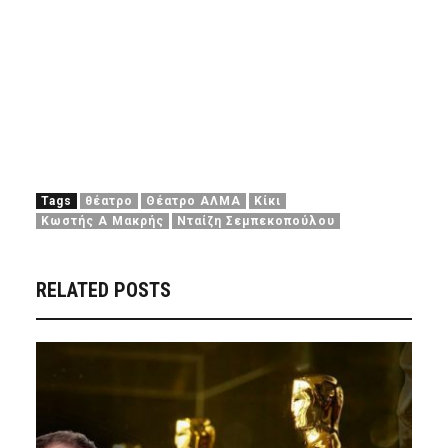
Tags
θέατρο
Θέατρο ΑΛΜΑ
Κίκι
Κωστής Α Μακρής
Νταίζη Σεμπεκοπούλου
RELATED POSTS