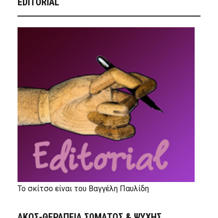
EDITORIAL
Το σκίτσο είναι του Βαγγέλη Παυλίδη
ΑΚΟΣ-ΘΕΡΑΠΕΙΑ ΣΩΜΑΤΟΣ & ΨΥΧΗΣ