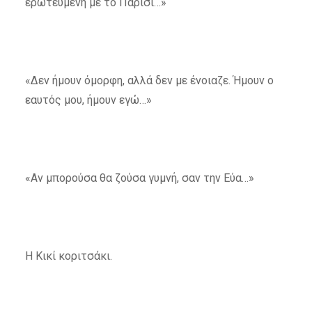
ερωτευμένη με το Παρίσι…»
«Δεν ήμουν όμορφη, αλλά δεν με ένοιαζε. Ήμουν ο
εαυτός μου, ήμουν εγώ…»
«Αν μπορούσα θα ζούσα γυμνή, σαν την Εύα…»
Η Κικί κοριτσάκι.