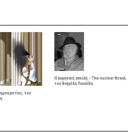
Η πυρηνική απειλή – The nuclear threat,
του Βαγγέλη Παυλίδη
Δημοκρατίας, του
δη