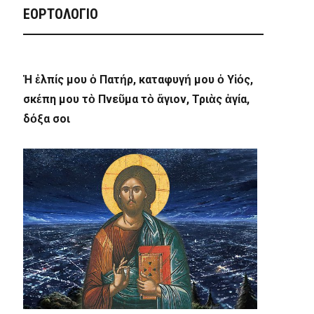
ΕΟΡΤΟΛΟΓΙΟ
Ἡ ἐλπίς μου ὁ Πατήρ, καταφυγή μου ὁ Υἱός,
σκέπη μου τὸ Πνεῦμα τὸ ἅγιον, Τριὰς ἁγία,
δόξα σοι