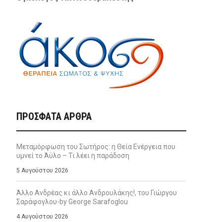
ΠΡΌΣΦΑΤΑ ΆΡΘΡΑ
Μεταμόρφωση του Σωτήρος: η Θεία Ενέργεια που
υμνεί το Άϋλο – Τι λέει η παράδοση
5 Αυγούστου 2026
Άλλο Ανδρέας κι άλλο Ανδρουλάκης!, του Γιώργου
Σαράφογλου-by George Sarafoglou
4 Αυγούστου 2026