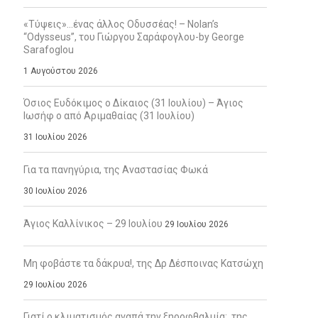
«Τύψεις»…ένας άλλος Οδυσσέας! – Nolan’s
“Odysseus”, του Γιώργου Σαράφογλου-by George
Sarafoglou
1 Αυγούστου 2026
Όσιος Ευδόκιμος ο Δίκαιος (31 Ιουλίου) – Άγιος
Ιωσήφ ο από Αριμαθαίας (31 Ιουλίου)
31 Ιουλίου 2026
Για τα πανηγύρια, της Αναστασίας Φωκά
30 Ιουλίου 2026
Άγιος Καλλίνικος – 29 Ιουλίου
29 Ιουλίου 2026
Μη φοβάστε τα δάκρυα!, της Δρ Δέσποινας Κατσώχη
29 Ιουλίου 2026
Γιατί ο κλιματισμός αγαπά την ξηροφθαλμία;, της