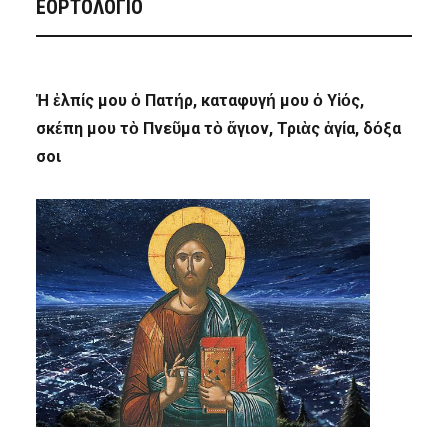
ΕΟΡΤΟΛΟΓΙΟ
Ἡ ἐλπίς μου ὁ Πατήρ, καταφυγή μου ὁ Υἱός,
σκέπη μου τὸ Πνεῦμα τὸ ἅγιον, Τριὰς ἁγία, δόξα
σοι