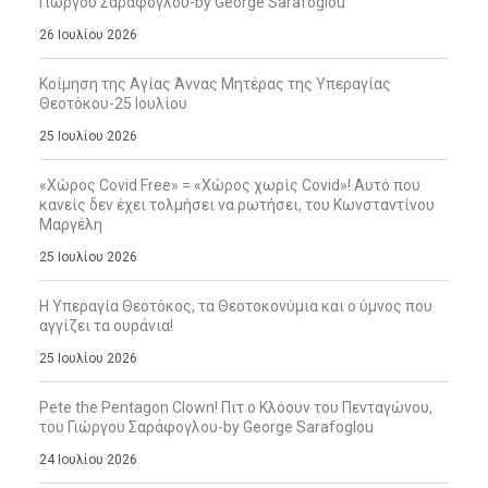
Γιώργου Σαράφογλου-by George Sarafoglou
26 Ιουλίου 2026
Κοίμηση της Αγίας Άννας Μητέρας της Υπεραγίας
Θεοτόκου-25 Ιουλίου
25 Ιουλίου 2026
«Χώρος Covid Free» = «Χώρος χωρίς Covid»! Αυτό που
κανείς δεν έχει τολμήσει να ρωτήσει, του Κωνσταντίνου
Μαργέλη
25 Ιουλίου 2026
Η Υπεραγία Θεοτόκος, τα Θεοτοκονύμια και ο ύμνος που
αγγίζει τα ουράνια!
25 Ιουλίου 2026
Pete the Pentagon Clown! Πιτ ο Κλόουν του Πενταγώνου,
του Γιώργου Σαράφογλου-by George Sarafoglou
24 Ιουλίου 2026