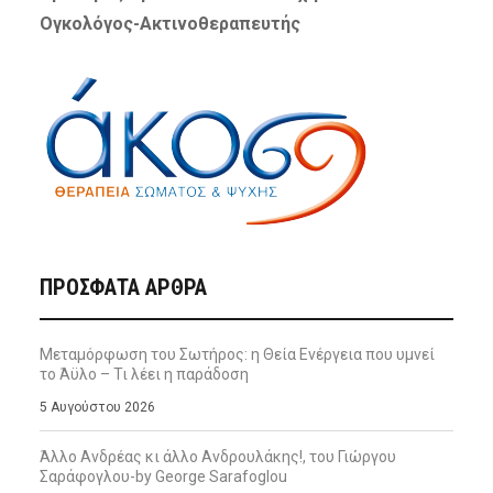
Ογκολόγος-Ακτινοθεραπευτής
ΠΡΌΣΦΑΤΑ ΆΡΘΡΑ
Μεταμόρφωση του Σωτήρος: η Θεία Ενέργεια που υμνεί
το Άϋλο – Τι λέει η παράδοση
5 Αυγούστου 2026
Άλλο Ανδρέας κι άλλο Ανδρουλάκης!, του Γιώργου
Σαράφογλου-by George Sarafoglou