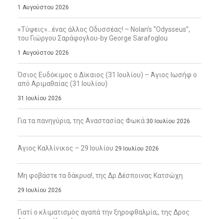
1 Αυγούστου 2026
«Τύψεις»…ένας άλλος Οδυσσέας! – Nolan’s “Odysseus”,
του Γιώργου Σαράφογλου-by George Sarafoglou
1 Αυγούστου 2026
Όσιος Ευδόκιμος ο Δίκαιος (31 Ιουλίου) – Άγιος Ιωσήφ ο
από Αριμαθαίας (31 Ιουλίου)
31 Ιουλίου 2026
Για τα πανηγύρια, της Αναστασίας Φωκά
30 Ιουλίου 2026
Άγιος Καλλίνικος – 29 Ιουλίου
29 Ιουλίου 2026
Μη φοβάστε τα δάκρυα!, της Δρ Δέσποινας Κατσώχη
29 Ιουλίου 2026
Γιατί ο κλιματισμός αγαπά την ξηροφθαλμία;, της Δρος