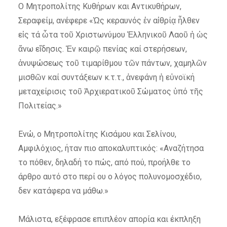
Ο Μητροπολίτης Κυθήρων και Αντικυθήρων,
Σεραφείμ, ανέφερε «Ὡς κεραυνός ἐν αἰθρίᾳ ἦλθεν
εἰς τά ὦτα τοῦ Χριστωνύμου Ἑλληνικοῦ Λαοῦ ἡ ὡς
ἄνω εἴδησις. Ἐν καιρῷ πενίας καί στερήσεων,
ἀνυψώσεως τοῦ τιμαρίθμου τῶν πάντων, χαμηλῶν
μισθῶν καί συντάξεων κ.τ.τ., ἀνεφάνη ἡ εὐνοϊκή
μεταχείρισις τοῦ Ἀρχιερατικοῦ Σώματος ὑπό τῆς
Πολιτείας.»
Ενώ, ο Μητροπολίτης Κισάμου και Σελίνου,
Αμφιλόχιος, ήταν πιο αποκαλυπτικός: «Αναζήτησα
το πόθεν, δηλαδή το πώς, από πού, προήλθε το
άρθρο αυτό στο περί ου ο λόγος πολυνομοσχέδιο,
δεν κατάφερα να μάθω.»
Μάλιστα, εξέφρασε επιπλέον απορία και έκπληξη