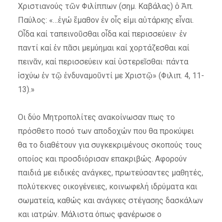
Χριστιανούς τῶν Φιλίππων (σημ. Καβάλας) ὁ Ἀπ.
Παύλος: «…ἐγώ ἔμαθον ἐν οἷς εἰμι αὐτάρκης εἶναι.
Οἶδα καί ταπεινοῦσθαι οἶδα καί περισσεύειν· ἐν
παντί καί ἐν πᾶσι μεμύημαι καί χορτάζεσθαι καί
πεινᾶν, καί περισσεύειν καί ὑστερεῖσθαι· πάντα
ἰσχύω ἐν τῷ ἐνδυναμοῦντί με Χριστῷ» (Φιλιπ. 4, 11-
13).»
Οι δύο Μητροπολίτες ανακοίνωσαν πως το
πρόσθετο ποσό των αποδοχών που θα προκύψει
θα το διαθέτουν για συγκεκριμένους σκοπούς τους
οποίος και προσδιόρισαν επακριβώς. Αφορούν
παιδιά με ειδικές ανάγκες, πρωτεύσαντες μαθητές,
πολύτεκνες οικογένειες, κοινωφελή ιδρύματα και
σωματεία, καθώς και ανάγκες στέγασης δασκάλων
και ιατρών. Μάλιστα όπως φανέρωσε ο