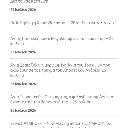
Δέσποινας Κατσώχη
29 Ιουλίου 2026
Οσία Ειρήνη η Χρυσοβαλάντου – 28 Ιουλίου
28 Ιουλίου 2026
Άγιος Παντελεήμων ο Μεγαλομάρτυς και Ιαματικός – 27
Ιουλίου
27 Ιουλίου 2026
Αγία Ωραιοζήλη, η μορφωμένη Αγία του 1ου αι. μΧ που
ακολούθησε το κήρυγμα του Απόστολου Ανδρέα- 26
Ιουλίου
26 Ιουλίου 2026
Αγία Παρασκευή η Οσιομάρτυς, η φιλάνθρωπος Αγία και
θεραπευτής του βασανιστή της – 26 Ιουλίου
26 Ιουλίου 2026
«Σινέ ΟΛΥΜΠΟΣ»! – Now Playing at “Cine OLYMPOS”, του