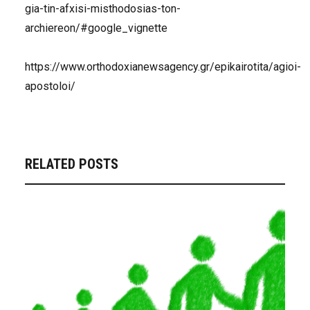
gia-tin-afxisi-misthodosias-ton-
archiereon/#google_vignette
https://www.orthodoxianewsagency.gr/epikairotita/agioi-
apostoloi/
RELATED POSTS