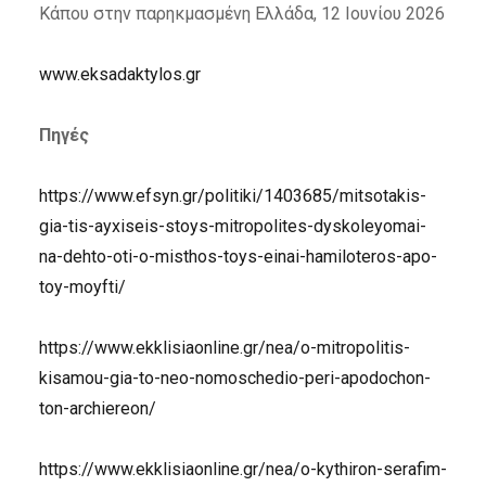
Κάπου στην παρηκμασμένη Ελλάδα, 12 Ιουνίου 2026
www.eksadaktylos.gr
Πηγές
https://www.efsyn.gr/politiki/1403685/mitsotakis-
gia-tis-ayxiseis-stoys-mitropolites-dyskoleyomai-
na-dehto-oti-o-misthos-toys-einai-hamiloteros-apo-
toy-moyfti/
https://www.ekklisiaonline.gr/nea/o-mitropolitis-
kisamou-gia-to-neo-nomoschedio-peri-apodochon-
ton-archiereon/
https://www.ekklisiaonline.gr/nea/o-kythiron-serafim-