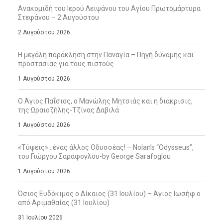
Ανακομιδή του Ιερού Λειψάνου του Αγίου Πρωτομάρτυρα
Στεφάνου – 2 Αυγούστου
2 Αυγούστου 2026
Η μεγάλη παράκληση στην Παναγία – Πηγή δύναμης και
προστασίας για τους πιστούς
1 Αυγούστου 2026
Ο Άγιος Παΐσιος, ο Μανώλης Μητσιάς και η διάκρισις,
της Ωραιοζήλης-Τζίνας Δαβιλά
1 Αυγούστου 2026
«Τύψεις»…ένας άλλος Οδυσσέας! – Nolan’s “Odysseus”,
του Γιώργου Σαράφογλου-by George Sarafoglou
1 Αυγούστου 2026
Όσιος Ευδόκιμος ο Δίκαιος (31 Ιουλίου) – Άγιος Ιωσήφ ο
από Αριμαθαίας (31 Ιουλίου)
31 Ιουλίου 2026