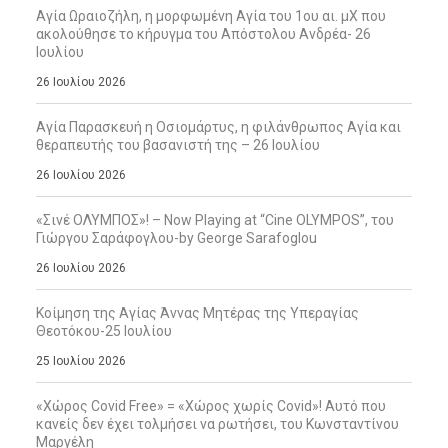
Αγία Ωραιοζήλη, η μορφωμένη Αγία του 1ου αι. μΧ που
ακολούθησε το κήρυγμα του Απόστολου Ανδρέα- 26
Ιουλίου
26 Ιουλίου 2026
Αγία Παρασκευή η Οσιομάρτυς, η φιλάνθρωπος Αγία και
θεραπευτής του βασανιστή της – 26 Ιουλίου
26 Ιουλίου 2026
«Σινέ ΟΛΥΜΠΟΣ»! – Now Playing at “Cine OLYMPOS”, του
Γιώργου Σαράφογλου-by George Sarafoglou
26 Ιουλίου 2026
Κοίμηση της Αγίας Άννας Μητέρας της Υπεραγίας
Θεοτόκου-25 Ιουλίου
25 Ιουλίου 2026
«Χώρος Covid Free» = «Χώρος χωρίς Covid»! Αυτό που
κανείς δεν έχει τολμήσει να ρωτήσει, του Κωνσταντίνου
Μαργέλη