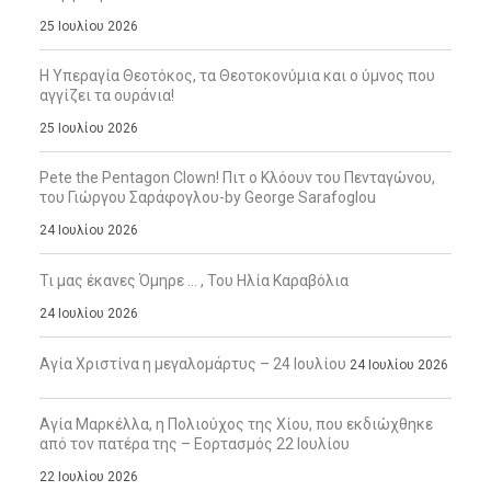
25 Ιουλίου 2026
Η Υπεραγία Θεοτόκος, τα Θεοτοκονύμια και ο ύμνος που
αγγίζει τα ουράνια!
25 Ιουλίου 2026
Pete the Pentagon Clown! Πιτ ο Κλόουν του Πενταγώνου,
του Γιώργου Σαράφογλου-by George Sarafoglou
24 Ιουλίου 2026
Τι μας έκανες Όμηρε … , Του Ηλία Καραβόλια
24 Ιουλίου 2026
Αγία Χριστίνα η μεγαλομάρτυς – 24 Ιουλίου
24 Ιουλίου 2026
Αγία Μαρκέλλα, η Πολιούχος της Χίου, που εκδιώχθηκε
από τον πατέρα της – Εορτασμός 22 Ιουλίου
22 Ιουλίου 2026