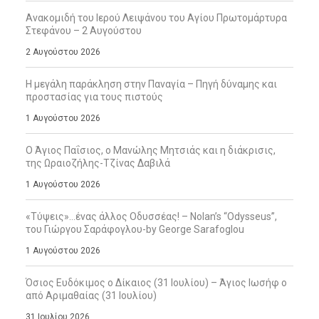
Ανακομιδή του Ιερού Λειψάνου του Αγίου Πρωτομάρτυρα
Στεφάνου – 2 Αυγούστου
2 Αυγούστου 2026
Η μεγάλη παράκληση στην Παναγία – Πηγή δύναμης και
προστασίας για τους πιστούς
1 Αυγούστου 2026
Ο Άγιος Παΐσιος, ο Μανώλης Μητσιάς και η διάκρισις,
της Ωραιοζήλης-Τζίνας Δαβιλά
1 Αυγούστου 2026
«Τύψεις»…ένας άλλος Οδυσσέας! – Nolan’s “Odysseus”,
του Γιώργου Σαράφογλου-by George Sarafoglou
1 Αυγούστου 2026
Όσιος Ευδόκιμος ο Δίκαιος (31 Ιουλίου) – Άγιος Ιωσήφ ο
από Αριμαθαίας (31 Ιουλίου)
31 Ιουλίου 2026