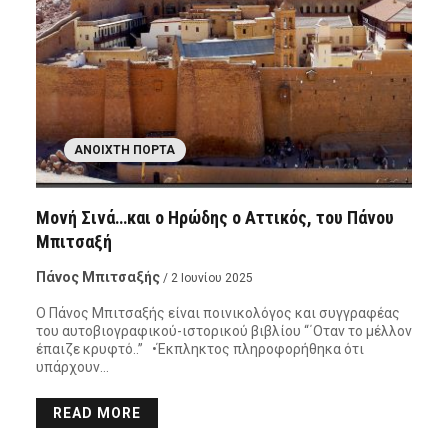
ΑΝΟΙΧΤΉ ΠΌΡΤΑ
Μονή Σινά…και ο Ηρώδης ο Αττικός, του Πάνου
Μπιτσαξή
Πάνος Μπιτσαξής
/ 2 Ιουνίου 2025
Ο Πάνος Μπιτσαξής είναι ποινικολόγος και συγγραφέας
του αυτοβιογραφικού-ιστορικού βιβλίου “΄Οταν το μέλλον
έπαιζε κρυφτό..” •Έκπληκτος πληροφορήθηκα ότι
υπάρχουν…
READ MORE