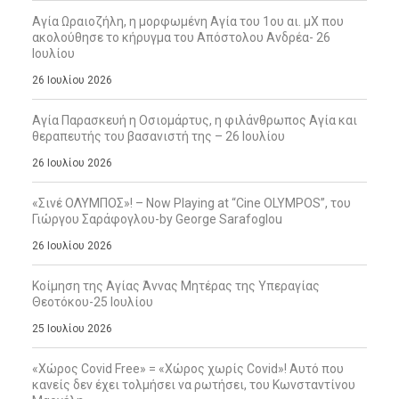
Αγία Ωραιοζήλη, η μορφωμένη Αγία του 1ου αι. μΧ που
ακολούθησε το κήρυγμα του Απόστολου Ανδρέα- 26
Ιουλίου
26 Ιουλίου 2026
Αγία Παρασκευή η Οσιομάρτυς, η φιλάνθρωπος Αγία και
θεραπευτής του βασανιστή της – 26 Ιουλίου
26 Ιουλίου 2026
«Σινέ ΟΛΥΜΠΟΣ»! – Now Playing at “Cine OLYMPOS”, του
Γιώργου Σαράφογλου-by George Sarafoglou
26 Ιουλίου 2026
Κοίμηση της Αγίας Άννας Μητέρας της Υπεραγίας
Θεοτόκου-25 Ιουλίου
25 Ιουλίου 2026
«Χώρος Covid Free» = «Χώρος χωρίς Covid»! Αυτό που
κανείς δεν έχει τολμήσει να ρωτήσει, του Κωνσταντίνου