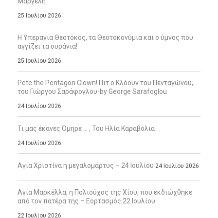
Μαργέλη
25 Ιουλίου 2026
Η Υπεραγία Θεοτόκος, τα Θεοτοκονύμια και ο ύμνος που
αγγίζει τα ουράνια!
25 Ιουλίου 2026
Pete the Pentagon Clown! Πιτ ο Κλόουν του Πενταγώνου,
του Γιώργου Σαράφογλου-by George Sarafoglou
24 Ιουλίου 2026
Τι μας έκανες Όμηρε … , Του Ηλία Καραβόλια
24 Ιουλίου 2026
Αγία Χριστίνα η μεγαλομάρτυς – 24 Ιουλίου
24 Ιουλίου 2026
Αγία Μαρκέλλα, η Πολιούχος της Χίου, που εκδιώχθηκε
από τον πατέρα της – Εορτασμός 22 Ιουλίου
22 Ιουλίου 2026