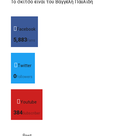
Το σκίτσο είναι του Βαγγέλη Παυλίδη
Facebook
5,883
Fans
Twitter
0
Followers
Youtube
384
Subscriber
Post