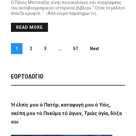
Ο Πάνος Μπιτσαξής είναι ποινικολόγος και συγγραφέας
του αυτοβιογραφικού-ιστορικού βιβλίου “΄Οταν το μέλλον
έπαιζε κρυφτό..” •Από καιρό παρατηρώ τις…
READ MORE
1
2
3
…
57
Next
ΕΟΡΤΟΛΟΓΙΟ
Ἡ ἐλπίς μου ὁ Πατήρ, καταφυγή μου ὁ Υἱός,
σκέπη μου τὸ Πνεῦμα τὸ ἅγιον, Τριὰς ἁγία, δόξα
σοι