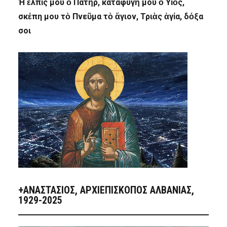
Ἡ ἐλπίς μου ὁ Πατήρ, καταφυγή μου ὁ Υἱός,
σκέπη μου τὸ Πνεῦμα τὸ ἅγιον, Τριὰς ἁγία, δόξα
σοι
+ΑΝΑΣΤΆΣΙΟΣ, ΑΡΧΙΕΠΊΣΚΟΠΟΣ ΑΛΒΑΝΊΑΣ,
1929-2025