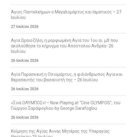
Άγιος Παντελεήμων ο Μεγαλομάρτυς και Ιαματικός – 27
Ιουλίου
27 Ιουλίου 2026
Αγία Ωραιοζήλη, η μορφωμένη Αγία του 1ου αι. μΧ που
ακολούθησε το κήρυγμα του Απόστολου Ανδρέα- 26
Ιουλίου
26 Ιουλίου 2026
Αγία Παρασκευή η Οσιομάρτυς, η φιλάνθρωπος Αγία και
θεραπευτής του βασανιστή της – 26 Ιουλίου
26 Ιουλίου 2026
«Σινέ ΟΛΥΜΠΟΣ»! – Now Playing at “Cine OLYMPOS”, του
Γιώργου Σαράφογλου-by George Sarafoglou
26 Ιουλίου 2026
Κοίμηση της Αγίας Άννας Μητέρας της Υπεραγίας
Θεοτόκου-25 Ιουλίου