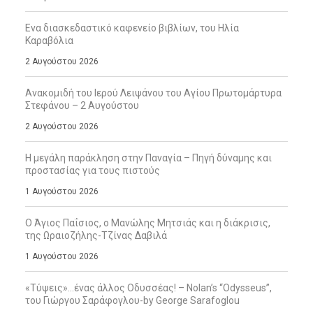
Ενα διασκεδαστικό καφενείο βιβλίων, του Ηλία
Καραβόλια
2 Αυγούστου 2026
Ανακομιδή του Ιερού Λειψάνου του Αγίου Πρωτομάρτυρα
Στεφάνου – 2 Αυγούστου
2 Αυγούστου 2026
Η μεγάλη παράκληση στην Παναγία – Πηγή δύναμης και
προστασίας για τους πιστούς
1 Αυγούστου 2026
Ο Άγιος Παΐσιος, ο Μανώλης Μητσιάς και η διάκρισις,
της Ωραιοζήλης-Τζίνας Δαβιλά
1 Αυγούστου 2026
«Τύψεις»…ένας άλλος Οδυσσέας! – Nolan’s “Odysseus”,
του Γιώργου Σαράφογλου-by George Sarafoglou