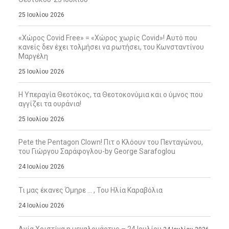
25 Ιουλίου 2026
«Χώρος Covid Free» = «Χώρος χωρίς Covid»! Αυτό που
κανείς δεν έχει τολμήσει να ρωτήσει, του Κωνσταντίνου
Μαργέλη
25 Ιουλίου 2026
Η Υπεραγία Θεοτόκος, τα Θεοτοκονύμια και ο ύμνος που
αγγίζει τα ουράνια!
25 Ιουλίου 2026
Pete the Pentagon Clown! Πιτ ο Κλόουν του Πενταγώνου,
του Γιώργου Σαράφογλου-by George Sarafoglou
24 Ιουλίου 2026
Τι μας έκανες Όμηρε … , Του Ηλία Καραβόλια
24 Ιουλίου 2026
Αγία Χριστίνα η μεγαλομάρτυς – 24 Ιουλίου