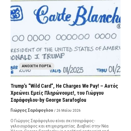
ΑΝΟΙΧΤΉ ΠΌΡΤΑ
Trump’s “Wild Card”, He Charges We Pay! – Αυτός
Χρεώνει Εμείς Πληρώνουμε!, του Γιώργου
Σαράφογλου-by George Sarafoglou
Γιώργος Σαράφογλου
/ 26 Μαΐου 2026
Ο Γιώργος Σαράφογλου είναι σκιτσογράφος-
γελοιογράφος και επιχειρηματίας. Διαβιεί στην Νέα