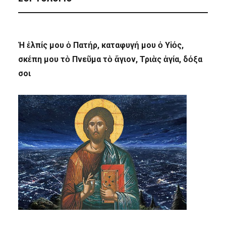
Ἡ ἐλπίς μου ὁ Πατήρ, καταφυγή μου ὁ Υἱός,
σκέπη μου τὸ Πνεῦμα τὸ ἅγιον, Τριὰς ἁγία, δόξα
σοι