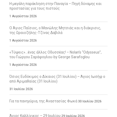
Η μεγάλη παράκληση στην Παναγία – Πηγή δύναμης και
προστασίας για τους πιστούς
1 Αυγούστου 2026
Ο Άγιος Παΐσιος, ο Μανώλης Μητσιάς και η διάκρισις,
της Ωραιοζήλης-Τζίνας Δαβιλά
1 Αυγούστου 2026
«Τύψεις»…ένας άλλος Οδυσσέας! – Nolan’s “Odysseus”,
του Γιώργου Σαράφογλου-by George Sarafoglou
1 Αυγούστου 2026
Όσιος Ευδόκιμος ο Δίκαιος (31 Ιουλίου) – Άγιος Ιωσήφ ο
από Αριμαθαίας (31 Ιουλίου)
31 Ιουλίου 2026
Για τα πανηγύρια, της Αναστασίας Φωκά
30 Ιουλίου 2026
Άγιος Καλλίνικος – 29 Ιουλίου
29 Ιουλίου 2026