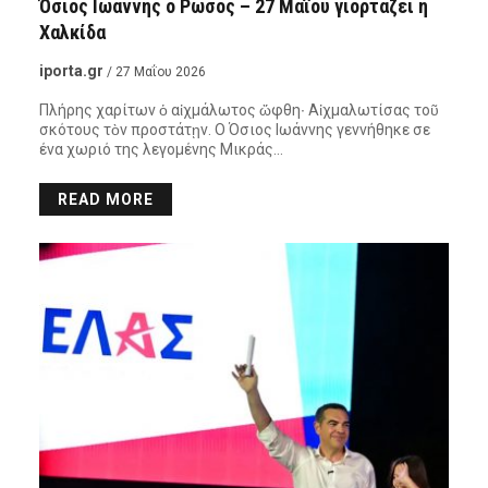
Όσιος Ιωάννης ο Ρώσος – 27 Μαΐου γιορτάζει η
Χαλκίδα
iporta.gr
/ 27 Μαΐου 2026
Πλήρης χαρίτων ὁ αἰχμάλωτος ὤφθη∙ Αἰχμαλωτίσας τοῦ
σκότους τὸν προστάτῃν. Ο Όσιος Ιωάννης γεννήθηκε σε
ένα χωριό της λεγομένης Μικράς…
READ MORE