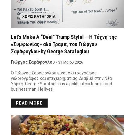
ΧΩΡΊΣ ΚΑΤΗΓΟΡΊΑ
Let’s Make A “Deal” Trump Style! – Η Τέχνη της
«Συμφωνίας» αλά Τραμπ, του Γιώργου
Σαράφογλου-by George Sarafoglou
Γιώργος Σαράφογλου
/ 31 Μαΐου 2026
Ο Γιώργος Σαράφογλου είναι σκιτσογράφος-
γελοιογράφος και επιχειρηματίας. Διαβιεί στην Νέα
Υόρκη. George Sarafoglou is a political cartoonist and
businessman. He lives…
READ MORE