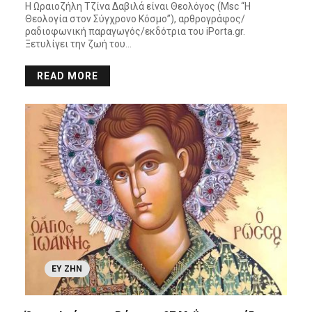
Η Ωραιοζήλη Τζίνα Δαβιλά είναι Θεολόγος (Msc “Η
Θεολογία στον Σύγχρονο Κόσμο”), αρθρογράφος/
ραδιοφωνική παραγωγός/εκδότρια του iPorta.gr.
Ξετυλίγει την ζωή του…
READ MORE
ΕΥ ΖΗΝ