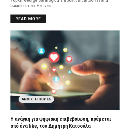
Υόρκη. George Sarafoglou is a political cartoonist and
businessman. He lives…
READ MORE
ΑΝΟΙΧΤΉ ΠΌΡΤΑ
Η ανάγκη για ψηφιακή επιβεβαίωση, κρέμεται
από ένα like, του Δημήτρη Κατσούλα