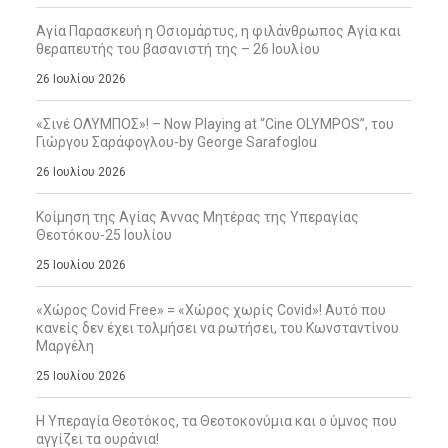
Αγία Παρασκευή η Οσιομάρτυς, η φιλάνθρωπος Αγία και
θεραπευτής του βασανιστή της – 26 Ιουλίου
26 Ιουλίου 2026
«Σινέ ΟΛΥΜΠΟΣ»! – Now Playing at “Cine OLYMPOS”, του
Γιώργου Σαράφογλου-by George Sarafoglou
26 Ιουλίου 2026
Κοίμηση της Αγίας Άννας Μητέρας της Υπεραγίας
Θεοτόκου-25 Ιουλίου
25 Ιουλίου 2026
«Χώρος Covid Free» = «Χώρος χωρίς Covid»! Αυτό που
κανείς δεν έχει τολμήσει να ρωτήσει, του Κωνσταντίνου
Μαργέλη
25 Ιουλίου 2026
Η Υπεραγία Θεοτόκος, τα Θεοτοκονύμια και ο ύμνος που
αγγίζει τα ουράνια!