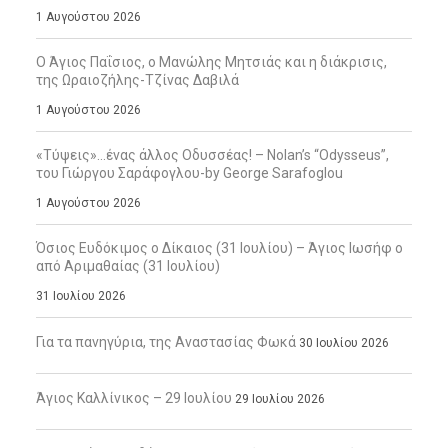
1 Αυγούστου 2026
Ο Άγιος Παΐσιος, ο Μανώλης Μητσιάς και η διάκρισις,
της Ωραιοζήλης-Τζίνας Δαβιλά
1 Αυγούστου 2026
«Τύψεις»…ένας άλλος Οδυσσέας! – Nolan’s “Odysseus”,
του Γιώργου Σαράφογλου-by George Sarafoglou
1 Αυγούστου 2026
Όσιος Ευδόκιμος ο Δίκαιος (31 Ιουλίου) – Άγιος Ιωσήφ ο
από Αριμαθαίας (31 Ιουλίου)
31 Ιουλίου 2026
Για τα πανηγύρια, της Αναστασίας Φωκά
30 Ιουλίου 2026
Άγιος Καλλίνικος – 29 Ιουλίου
29 Ιουλίου 2026