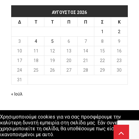
ΑΎΓΟΥΣΤΟΣ 2026
Δ
Τ
Τ
Π
Π
Σ
Κ
1
2
3
4
5
6
7
8
9
10
11
12
13
14
15
16
17
18
19
20
21
22
23
24
25
26
27
28
29
30
31
« Ιούλ
Χρησιμοποιούμε cookies για να σας προσφέρουμε την
καλύτερη δυνατή εμπειρία στη σελίδα μας. Εάν συνεχίσετε να
χρησιμοποιείτε τη σελίδα, θα υποθέσουμε πως είστε
ικανοποιημένοι με αυτό.