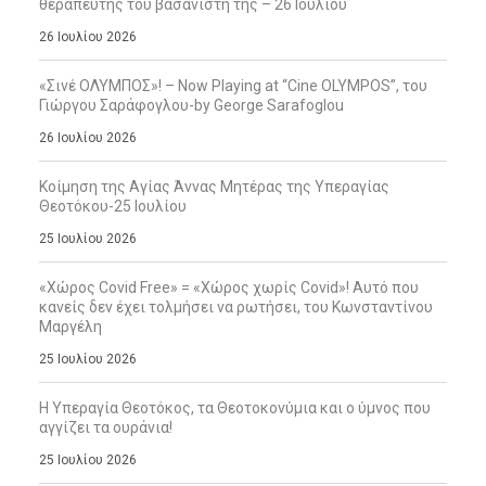
θεραπευτής του βασανιστή της – 26 Ιουλίου
26 Ιουλίου 2026
«Σινέ ΟΛΥΜΠΟΣ»! – Now Playing at “Cine OLYMPOS”, του
Γιώργου Σαράφογλου-by George Sarafoglou
26 Ιουλίου 2026
Κοίμηση της Αγίας Άννας Μητέρας της Υπεραγίας
Θεοτόκου-25 Ιουλίου
25 Ιουλίου 2026
«Χώρος Covid Free» = «Χώρος χωρίς Covid»! Αυτό που
κανείς δεν έχει τολμήσει να ρωτήσει, του Κωνσταντίνου
Μαργέλη
25 Ιουλίου 2026
Η Υπεραγία Θεοτόκος, τα Θεοτοκονύμια και ο ύμνος που
αγγίζει τα ουράνια!
25 Ιουλίου 2026