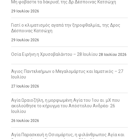
Μη φοβάστε τα δάκρυα!, της Δρ Δέσποινας Κατσώχη
29 Ιουλίου 2026
Γιατί ο κλιματισμός αγαπά την ξηροφθαλμία;, της Δρος
Δέσποινας Κατσώχη
29 Ιουλίου 2026
Οσία Ειρήνη η Χρυσοβαλάντου – 28 Ιουλίου
28 Ιουλίου 2026
Άγιος Παντελεήμων ο Μεγαλομάρτυς και Ιαματικός – 27
Ιουλίου
27 Ιουλίου 2026
Αγία Ωραιοζήλη, η μορφωμένη Αγία του 1ου αι. μΧ που
ακολούθησε το κήρυγμα του Απόστολου Ανδρέα- 26
Ιουλίου
26 Ιουλίου 2026
Αγία Παρασκευή η Οσιομάρτυς, η φιλάνθρωπος Αγία και