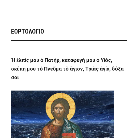
ΕΟΡΤΟΛΟΓΙΟ
Ἡ ἐλπίς μου ὁ Πατήρ, καταφυγή μου ὁ Υἱός,
σκέπη μου τὸ Πνεῦμα τὸ ἅγιον, Τριὰς ἁγία, δόξα
σοι