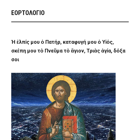
ΕΟΡΤΟΛΟΓΙΟ
Ἡ ἐλπίς μου ὁ Πατήρ, καταφυγή μου ὁ Υἱός,
σκέπη μου τὸ Πνεῦμα τὸ ἅγιον, Τριὰς ἁγία, δόξα
σοι