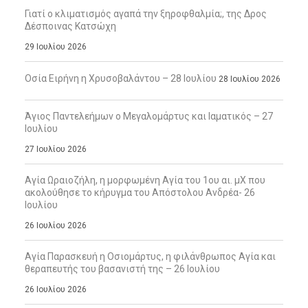
Γιατί ο κλιματισμός αγαπά την ξηροφθαλμία;, της Δρος
Δέσποινας Κατσώχη
29 Ιουλίου 2026
Οσία Ειρήνη η Χρυσοβαλάντου – 28 Ιουλίου
28 Ιουλίου 2026
Άγιος Παντελεήμων ο Μεγαλομάρτυς και Ιαματικός – 27
Ιουλίου
27 Ιουλίου 2026
Αγία Ωραιοζήλη, η μορφωμένη Αγία του 1ου αι. μΧ που
ακολούθησε το κήρυγμα του Απόστολου Ανδρέα- 26
Ιουλίου
26 Ιουλίου 2026
Αγία Παρασκευή η Οσιομάρτυς, η φιλάνθρωπος Αγία και
θεραπευτής του βασανιστή της – 26 Ιουλίου
26 Ιουλίου 2026