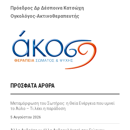
Πρόεδρος Δρ Δέσποινα Κατσώχη
Ογκολόγος-Ακτινοθεραπευτής
ΠΡΌΣΦΑΤΑ ΆΡΘΡΑ
Μεταμόρφωση του Σωτήρος: η Θεία Ενέργεια που υμνεί
το Άϋλο – Τι λέει η παράδοση
5 Αυγούστου 2026