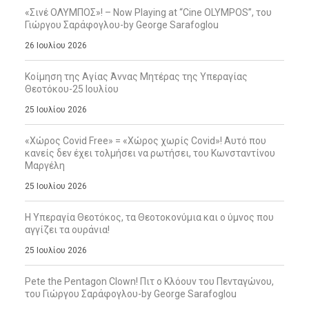
«Σινέ ΟΛΥΜΠΟΣ»! – Now Playing at “Cine OLYMPOS”, του
Γιώργου Σαράφογλου-by George Sarafoglou
26 Ιουλίου 2026
Κοίμηση της Αγίας Άννας Μητέρας της Υπεραγίας
Θεοτόκου-25 Ιουλίου
25 Ιουλίου 2026
«Χώρος Covid Free» = «Χώρος χωρίς Covid»! Αυτό που
κανείς δεν έχει τολμήσει να ρωτήσει, του Κωνσταντίνου
Μαργέλη
25 Ιουλίου 2026
Η Υπεραγία Θεοτόκος, τα Θεοτοκονύμια και ο ύμνος που
αγγίζει τα ουράνια!
25 Ιουλίου 2026
Pete the Pentagon Clown! Πιτ ο Κλόουν του Πενταγώνου,
του Γιώργου Σαράφογλου-by George Sarafoglou