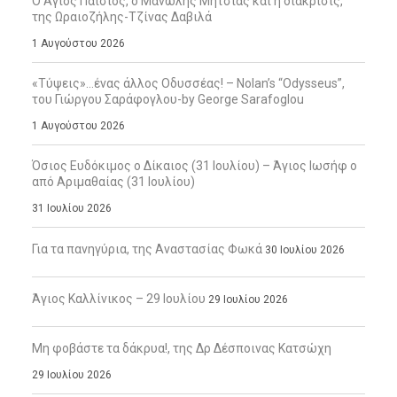
Ο Άγιος Παΐσιος, ο Μανώλης Μητσιάς και η διάκρισις,
της Ωραιοζήλης-Τζίνας Δαβιλά
1 Αυγούστου 2026
«Τύψεις»…ένας άλλος Οδυσσέας! – Nolan’s “Odysseus”,
του Γιώργου Σαράφογλου-by George Sarafoglou
1 Αυγούστου 2026
Όσιος Ευδόκιμος ο Δίκαιος (31 Ιουλίου) – Άγιος Ιωσήφ ο
από Αριμαθαίας (31 Ιουλίου)
31 Ιουλίου 2026
Για τα πανηγύρια, της Αναστασίας Φωκά
30 Ιουλίου 2026
Άγιος Καλλίνικος – 29 Ιουλίου
29 Ιουλίου 2026
Μη φοβάστε τα δάκρυα!, της Δρ Δέσποινας Κατσώχη
29 Ιουλίου 2026