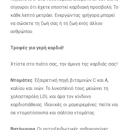
σίγουροι ότι έχετε υποστεί καρδιακή προσβολή. Το
κάθε λεπτό μετράει. Ενεργώντας γρήγορα μπορεί
να σώσετε τη ζωή σας ή τη ζωή ενός άλλου
ανθρώπου.
Τροφές για γερή καρδιά!
Χτίστε στο πιάτο σας, την άμυνα της καρδιάς σας!
Ντομάτες
. Εξαιρετική πηγή βιταμινών C και Α,
καλίου και ινών. Το λυκοπένιό τους μειώνει τη
χοληστερόλη LDL και άρα τον κίνδυνο
καρδιοπάθειας. Ιδανικές οι μαγειρεμένες: πείτε ναι
σε ντοματόσουπα και σάλτσα ντομάτας.
Βατόμουρα
. Οι αντιοξειδωτικές ανθοκυανίνες