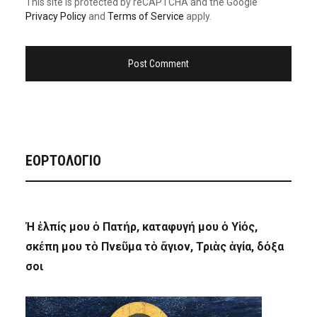
This site is protected by reCAPTCHA and the Google
Privacy Policy
and
Terms of Service
apply.
ΕΟΡΤΟΛΟΓΙΟ
Ἡ ἐλπίς μου ὁ Πατήρ, καταφυγή μου ὁ Υἱός,
σκέπη μου τὸ Πνεῦμα τὸ ἅγιον, Τριὰς ἁγία, δόξα
σοι