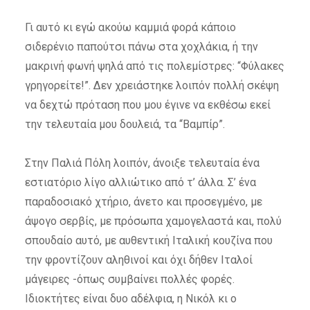
Γι αυτό κι εγώ ακούω καμμιά φορά κάποιο
σιδερένιο παπούτσι πάνω στα χοχλάκια, ή την
μακρινή φωνή ψηλά από τις πολεμίστρες: “Φύλακες
γρηγορείτε!”. Δεν χρειάστηκε λοιπόν πολλή σκέψη
να δεχτώ πρόταση που μου έγινε να εκθέσω εκεί
την τελευταία μου δουλειά, τα “Βαμπίρ”.
Στην Παλιά Πόλη λοιπόν, άνοιξε τελευταία ένα
εστιατόριο λίγο αλλιώτικο από τ’ άλλα. Σ’ ένα
παραδοσιακό χτήριο, άνετο και προσεγμένο, με
άψογο σερβίς, με πρόσωπα χαμογελαστά και, πολύ
σπουδαίο αυτό, με αυθεντική Ιταλική κουζίνα που
την φροντίζουν αληθινοί και όχι δήθεν Ιταλοί
μάγειρες -όπως συμβαίνει πολλές φορές.
Ιδιοκτήτες είναι δυο αδέλφια, η Νικόλ κι ο