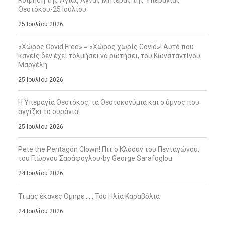
Κοίμηση της Αγίας Άννας Μητέρας της Υπεραγίας
Θεοτόκου-25 Ιουλίου
25 Ιουλίου 2026
«Χώρος Covid Free» = «Χώρος χωρίς Covid»! Αυτό που
κανείς δεν έχει τολμήσει να ρωτήσει, του Κωνσταντίνου
Μαργέλη
25 Ιουλίου 2026
Η Υπεραγία Θεοτόκος, τα Θεοτοκονύμια και ο ύμνος που
αγγίζει τα ουράνια!
25 Ιουλίου 2026
Pete the Pentagon Clown! Πιτ ο Κλόουν του Πενταγώνου,
του Γιώργου Σαράφογλου-by George Sarafoglou
24 Ιουλίου 2026
Τι μας έκανες Όμηρε … , Του Ηλία Καραβόλια
24 Ιουλίου 2026