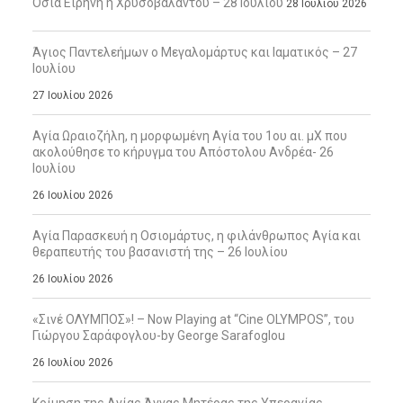
Οσία Ειρήνη η Χρυσοβαλάντου – 28 Ιουλίου
28 Ιουλίου 2026
Άγιος Παντελεήμων ο Μεγαλομάρτυς και Ιαματικός – 27
Ιουλίου
27 Ιουλίου 2026
Αγία Ωραιοζήλη, η μορφωμένη Αγία του 1ου αι. μΧ που
ακολούθησε το κήρυγμα του Απόστολου Ανδρέα- 26
Ιουλίου
26 Ιουλίου 2026
Αγία Παρασκευή η Οσιομάρτυς, η φιλάνθρωπος Αγία και
θεραπευτής του βασανιστή της – 26 Ιουλίου
26 Ιουλίου 2026
«Σινέ ΟΛΥΜΠΟΣ»! – Now Playing at “Cine OLYMPOS”, του
Γιώργου Σαράφογλου-by George Sarafoglou
26 Ιουλίου 2026