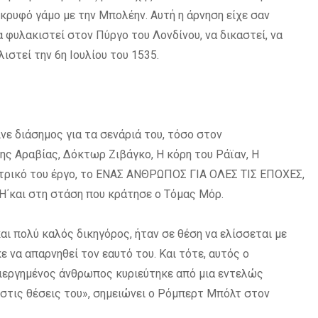
 κρυφό γάμο με την Μπολέην. Αυτή η άρνηση είχε σαν
 φυλακιστεί στον Πύργο του Λονδίνου, να δικαστεί, να
ιστεί την 6η Ιουλίου του 1535.
ε διάσημος για τα σενάριά του, τόσο στον
ης Αραβίας, Δόκτωρ Ζιβάγκο, Η κόρη του Ράϊαν, Η
ατρικό του έργο, το ΕΝΑΣ ΑΝΘΡΩΠΟΣ ΓΙΑ ΟΛΕΣ ΤΙΣ ΕΠΟΧΕΣ,
 Η΄και στη στάση που κράτησε ο Τόμας Μόρ.
ι πολύ καλός δικηγόρος, ήταν σε θέση να ελίσσεται με
 να απαρνηθεί τον εαυτό του. Και τότε, αυτός ο
λιεργημένος άνθρωπος κυριεύτηκε από μια εντελώς
στις θέσεις του», σημειώνει ο Ρόμπερτ Μπόλτ στον