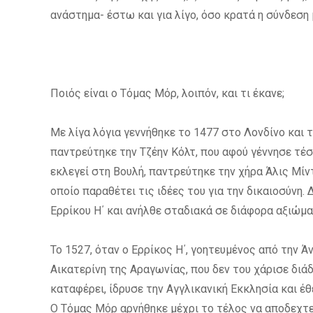
ανάστημα- έστω και για λίγο, όσο κρατά η σύνδεση 
Ποιός είναι ο Τόμας Μόρ, λοιπόν, και τι έκανε;
Με λίγα λόγια γεννήθηκε το 1477 στο Λονδίνο και 
παντρεύτηκε την Τζέην Κόλτ, που αφού γέννησε τέσ
εκλεγεί στη Βουλή, παντρεύτηκε την χήρα Άλις Μί
οποίο παραθέτει τις ιδέες του για την δικαιοσύνη.
Ερρίκου Η΄ και ανήλθε σταδιακά σε διάφορα αξιώμα
Το 1527, όταν ο Ερρίκος Η΄, γοητευμένος από την 
Αικατερίνη της Αραγωνίας, που δεν του χάρισε διάδο
καταφέρει, ίδρυσε την Αγγλικανική Εκκλησία και έθ
Ο Τόμας Μόρ αρνήθηκε μέχρι το τέλος να αποδεχτε