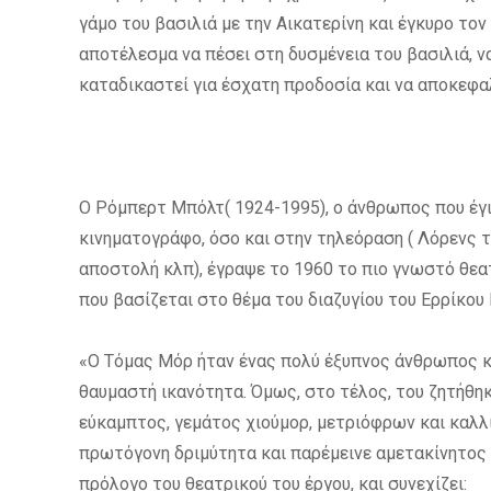
γάμο του βασιλιά με την Αικατερίνη και έγκυρο τον
αποτέλεσμα να πέσει στη δυσμένεια του βασιλιά, να
καταδικαστεί για έσχατη προδοσία και να αποκεφαλ
Ο Ρόμπερτ Μπόλτ( 1924-1995), ο άνθρωπος που έγιν
κινηματογράφο, όσο και στην τηλεόραση ( Λόρενς τ
αποστολή κλπ), έγραψε το 1960 το πιο γνωστό θε
που βασίζεται στο θέμα του διαζυγίου του Ερρίκου
«Ο Τόμας Μόρ ήταν ένας πολύ έξυπνος άνθρωπος κα
θαυμαστή ικανότητα. Όμως, στο τέλος, του ζητήθηκε
εύκαμπτος, γεμάτος χιούμορ, μετριόφρων και καλ
πρωτόγονη δριμύτητα και παρέμεινε αμετακίνητος 
πρόλογο του θεατρικού του έργου, και συνεχίζει: