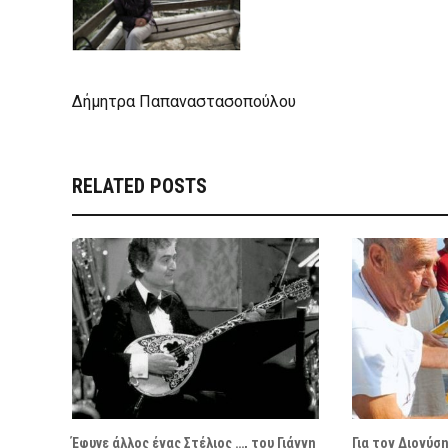
Δήμητρα Παπαναστασοπούλου
RELATED POSTS
Έφυγε άλλος ένας Στέλιος …, του Γιάννη
Για τον Διονύσ