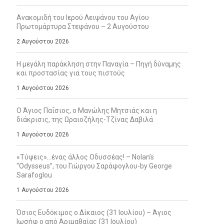
Ανακομιδή του Ιερού Λειψάνου του Αγίου
Πρωτομάρτυρα Στεφάνου – 2 Αυγούστου
2 Αυγούστου 2026
Η μεγάλη παράκληση στην Παναγία – Πηγή δύναμης
και προστασίας για τους πιστούς
1 Αυγούστου 2026
Ο Άγιος Παΐσιος, ο Μανώλης Μητσιάς και η
διάκρισις, της Ωραιοζήλης-Τζίνας Δαβιλά
1 Αυγούστου 2026
«Τύψεις»…ένας άλλος Οδυσσέας! – Nolan’s
“Odysseus”, του Γιώργου Σαράφογλου-by George
Sarafoglou
1 Αυγούστου 2026
Όσιος Ευδόκιμος ο Δίκαιος (31 Ιουλίου) – Άγιος
Ιωσήφ ο από Αριμαθαίας (31 Ιουλίου)