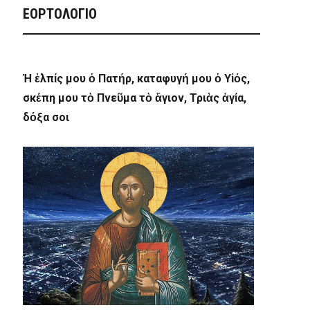
ΕΟΡΤΟΛΟΓΙΟ
Ἡ ἐλπίς μου ὁ Πατήρ, καταφυγή μου ὁ Υἱός,
σκέπη μου τὸ Πνεῦμα τὸ ἅγιον, Τριὰς ἁγία,
δόξα σοι