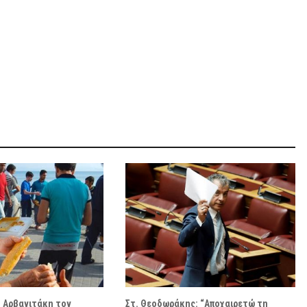
η Αρβανιτάκη τον
Στ. Θεοδωράκης: “Αποχαιρετώ τη