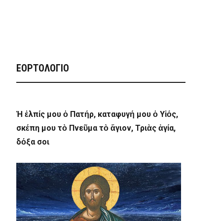
ΕΟΡΤΟΛΟΓΙΟ
Ἡ ἐλπίς μου ὁ Πατήρ, καταφυγή μου ὁ Υἱός,
σκέπη μου τὸ Πνεῦμα τὸ ἅγιον, Τριὰς ἁγία,
δόξα σοι