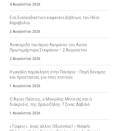
4 Αυγούστου 2026
Ενα διασκεδαστικό καφενείο βιβλίων, του Ηλία
Καραβόλια
2 Αυγούστου 2026
Ανακομιδή του Ιερού Λειψάνου του Αγίου
Πρωτομάρτυρα Στεφάνου – 2 Αυγούστου
2 Αυγούστου 2026
Η μεγάλη παράκληση στην Παναγία – Πηγή δύναμης
και προστασίας για τους πιστούς
1 Αυγούστου 2026
Ο Άγιος Παΐσιος, ο Μανώλης Μητσιάς και η
διάκρισις, της Ωραιοζήλης-Τζίνας Δαβιλά
1 Αυγούστου 2026
«Τύψεις»…ένας άλλος Οδυσσέας! – Nolan’s