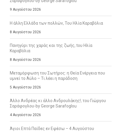
Σαράφογλου-by George Sarafoglou
9 Αυγούστου 2026
Η άλλη Ελλάδα των πολλών, Του Ηλία Καραβόλια
8 Αυγούστου 2026
Πανηγύρι της χαράς και της ζωής, tου Ηλία
Καραβόλια
8 Αυγούστου 2026
Μεταμόρφωση του Σωτήρος: η Θεία Ενέργεια που
υμνεί το Άϋλο – Τι λέει η παράδοση
5 Αυγούστου 2026
Άλλο Ανδρέας κι άλλο Ανδρουλάκης!, του Γιώργου
Σαράφογλου-by George Sarafoglou
4 Αυγούστου 2026
Άγιοι Επτά Παίδες εν Εφέσω – 4 Αυγούστου