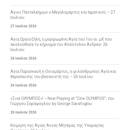
Άγιος Παντελεήμων ο Μεγαλομάρτυς και Ιαματικός – 27
Ιουλίου
27 Ιουλίου 2026
Αγία Ωραιοζήλη, η μορφωμένη Αγία του 1ου αι. μΧ που
ακολούθησε το κήρυγμα του Απόστολου Ανδρέα- 26
Ιουλίου
26 Ιουλίου 2026
Αγία Παρασκευή η Οσιομάρτυς, η φιλάνθρωπος Αγία και
θεραπευτής του βασανιστή της – 26 Ιουλίου
26 Ιουλίου 2026
«Σινέ ΟΛΥΜΠΟΣ»! – Now Playing at “Cine OLYMPOS”, του
Γιώργου Σαράφογλου-by George Sarafoglou
26 Ιουλίου 2026
Κοίμηση της Αγίας Άννας Μητέρας της Υπεραγίας