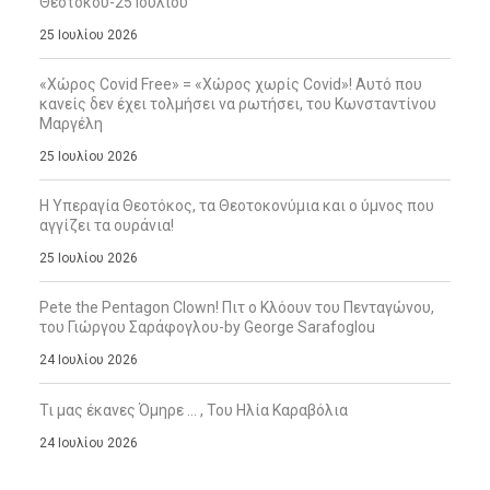
Θεοτόκου-25 Ιουλίου
25 Ιουλίου 2026
«Χώρος Covid Free» = «Χώρος χωρίς Covid»! Αυτό που
κανείς δεν έχει τολμήσει να ρωτήσει, του Κωνσταντίνου
Μαργέλη
25 Ιουλίου 2026
Η Υπεραγία Θεοτόκος, τα Θεοτοκονύμια και ο ύμνος που
αγγίζει τα ουράνια!
25 Ιουλίου 2026
Pete the Pentagon Clown! Πιτ ο Κλόουν του Πενταγώνου,
του Γιώργου Σαράφογλου-by George Sarafoglou
24 Ιουλίου 2026
Τι μας έκανες Όμηρε … , Του Ηλία Καραβόλια
24 Ιουλίου 2026