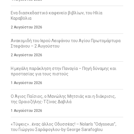
Ενα διασκεδαστικό καφενείο βιβλίων, του Ηλία
Καραβόλια
2 Αυγούστου 2026
Ανακομιδή του Ιερού Λειψάνου του Αγίου Πρωτομάρτυρα
Στεφάνου – 2 Αυγούστου
2 Αυγούστου 2026
Η μεγάλη παράκληση στην Παναγία – Πηγή δύναμης και
προστασίας για τους πιστούς
1 Αυγούστου 2026
Ο Άγιος Παΐσιος, ο Μανώλης Μητσιάς και η διάκρισις,
της Ωραιοζήλης-Τζίνας Δαβιλά
1 Αυγούστου 2026
«Τύψεις»…ένας άλλος Οδυσσέας! – Nolan’s “Odysseus”,
του Γιώργου Σαράφογλου-by George Sarafoglou