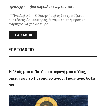
Ωραιοζήλη-Τζίνα Δαβιλά
/ 29 Απριλίου 2015
Τζίνα Δαβιλά Ο Σάκης Ρουβάς δεν χρειάζεται
συστάσεις. Δουλευταράς, δυναμικός, τολμηρός και
ανήσυχος 24 χρόνια τώρα…
READ MORE
ΕΟΡΤΟΛΟΓΙΟ
Ἡ ἐλπίς μου ὁ Πατήρ, καταφυγή μου ὁ Υἱός,
σκέπη μου τὸ Πνεῦμα τὸ ἅγιον, Τριὰς ἁγία, δόξα
σοι