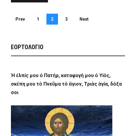
Prev
1
2
3
Next
ΕΟΡΤΟΛΟΓΙΟ
Ἡ ἐλπίς μου ὁ Πατήρ, καταφυγή μου ὁ Υἱός,
σκέπη μου τὸ Πνεῦμα τὸ ἅγιον, Τριὰς ἁγία, δόξα
σοι