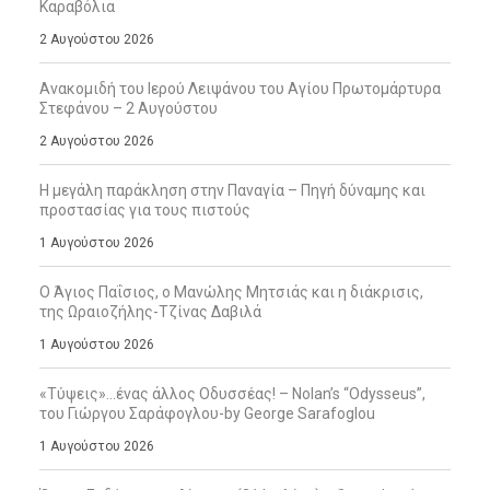
Καραβόλια
2 Αυγούστου 2026
Ανακομιδή του Ιερού Λειψάνου του Αγίου Πρωτομάρτυρα
Στεφάνου – 2 Αυγούστου
2 Αυγούστου 2026
Η μεγάλη παράκληση στην Παναγία – Πηγή δύναμης και
προστασίας για τους πιστούς
1 Αυγούστου 2026
Ο Άγιος Παΐσιος, ο Μανώλης Μητσιάς και η διάκρισις,
της Ωραιοζήλης-Τζίνας Δαβιλά
1 Αυγούστου 2026
«Τύψεις»…ένας άλλος Οδυσσέας! – Nolan’s “Odysseus”,
του Γιώργου Σαράφογλου-by George Sarafoglou
1 Αυγούστου 2026