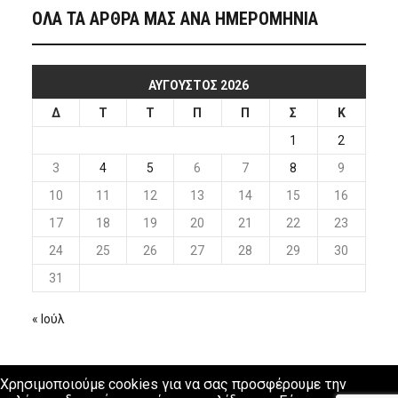
ΟΛΑ ΤΑ ΑΡΘΡΑ ΜΑΣ ΑΝΑ ΗΜΕΡΟΜΗΝΙΑ
ΑΎΓΟΥΣΤΟΣ 2026
Δ
Τ
Τ
Π
Π
Σ
Κ
1
2
3
4
5
6
7
8
9
10
11
12
13
14
15
16
17
18
19
20
21
22
23
24
25
26
27
28
29
30
31
« Ιούλ
Χρησιμοποιούμε cookies για να σας προσφέρουμε την