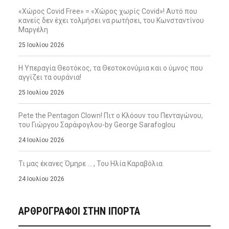
«Χώρος Covid Free» = «Χώρος χωρίς Covid»! Αυτό που
κανείς δεν έχει τολμήσει να ρωτήσει, του Κωνσταντίνου
Μαργέλη
25 Ιουλίου 2026
Η Υπεραγία Θεοτόκος, τα Θεοτοκονύμια και ο ύμνος που
αγγίζει τα ουράνια!
25 Ιουλίου 2026
Pete the Pentagon Clown! Πιτ ο Κλόουν του Πενταγώνου,
του Γιώργου Σαράφογλου-by George Sarafoglou
24 Ιουλίου 2026
Τι μας έκανες Όμηρε … , Του Ηλία Καραβόλια
24 Ιουλίου 2026
ΑΡΘΡΟΓΡΑΦΟΙ ΣΤΗΝ IΠΟΡΤΑ