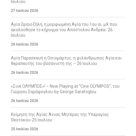
Ιουλίου
27 Ιουλίου 2026
Αγία Ωραιοζήλη, η μορφωμένη Αγία του 1ου αι. μΧ που
ακολούθησε το κήρυγμα του Απόστολου Ανδρέα- 26
Ιουλίου
26 Ιουλίου 2026
Αγία Παρασκευή η Οσιομάρτυς, η φιλάνθρωπος Αγία και
θεραπευτής του βασανιστή της – 26 Ιουλίου
26 Ιουλίου 2026
«Σινέ ΟΛΥΜΠΟΣ»! – Now Playing at “Cine OLYMPOS”, του
Γιώργου Σαράφογλου-by George Sarafoglou
26 Ιουλίου 2026
Κοίμηση της Αγίας Άννας Μητέρας της Υπεραγίας
Θεοτόκου-25 Ιουλίου
25 Ιουλίου 2026