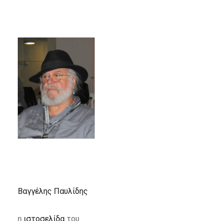
Βαγγέλης Παυλίδης
η
ιστοσελίδα
του