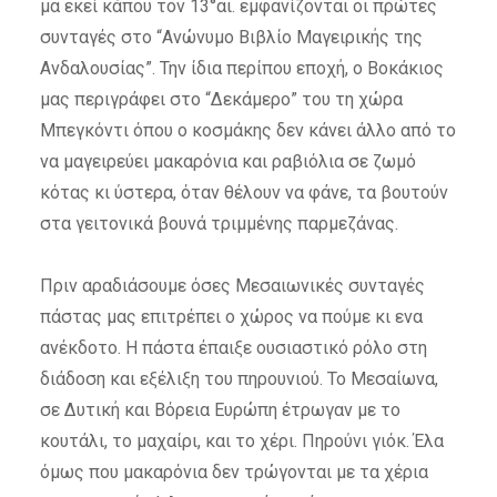
μα εκεί κάπου τον 13°αι. εμφανίζονται οι πρώτες
συνταγές στο “Ανώνυμο Βιβλίο Μαγειρικής της
Ανδαλουσίας”. Την ίδια περίπου εποχή, ο Βοκάκιος
μας περιγράφει στο “Δεκάμερο” του τη χώρα
Μπεγκόντι όπου ο κοσμάκης δεν κάνει άλλο από το
να μαγειρεύει μακαρόνια και ραβιόλια σε ζωμό
κότας κι ύστερα, όταν θέλουν να φάνε, τα βουτούν
στα γειτονικά βουνά τριμμένης παρμεζάνας.
Πριν αραδιάσουμε όσες Μεσαιωνικές συνταγές
πάστας μας επιτρέπει ο χώρος να πούμε κι ενα
ανέκδοτο. Η πάστα έπαιξε ουσιαστικό ρόλο στη
διάδοση και εξέλιξη του πηρουνιού. Το Μεσαίωνα,
σε Δυτική και Βόρεια Ευρώπη έτρωγαν με το
κουτάλι, το μαχαίρι, και το χέρι. Πηρούνι γιόκ. Έλα
όμως που μακαρόνια δεν τρώγονται με τα χέρια