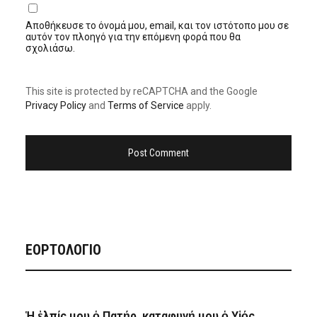
Αποθήκευσε το όνομά μου, email, και τον ιστότοπο μου σε
αυτόν τον πλοηγό για την επόμενη φορά που θα
σχολιάσω.
This site is protected by reCAPTCHA and the Google
Privacy Policy
and
Terms of Service
apply.
ΕΟΡΤΟΛΟΓΙΟ
Ἡ ἐλπίς μου ὁ Πατήρ, καταφυγή μου ὁ Υἱός,