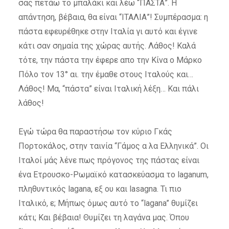
σας πετάω το μπαλάκι και λέω “ΠΑΣΤΑ”. Η
απάντηση, βέβαια, θα είναι “ΙΤΑΛΙΑ”! Συμπέρασμα: η
πάστα εφευρέθηκε στην Ιταλία γι αυτό και έγινε
κάτι σαν σημαία της χώρας αυτής. Λάθος! Καλά
τότε, την πάστα την έφερε απο την Κίνα ο Μάρκο
Πόλο τον 13° αι. την έμαθε στους Ιταλούς και…
Λάθος! Μα, “πάστα” είναι Ιταλική λέξη… Και πάλι
λάθος!
Εγώ τώρα θα παραστήσω τον κύριο Γκάς
Πορτοκάλος, στην ταινία “Γάμος α λα Ελληνικά”. Οι
Ιταλοί μάς λένε πως πρόγονος της πάστας είναι
ένα Ετρουσκο-Ρωμαϊκό κατασκεύασμα το laganum,
πληθυντικός lagana, εξ ου και lasagna. Τι πιο
Ιταλικό, ε; Μήπως όμως αυτό το “lagana” θυμίζει
κάτι; Και βέβαια! Θυμίζει τη λαγάνα μας. Όπου