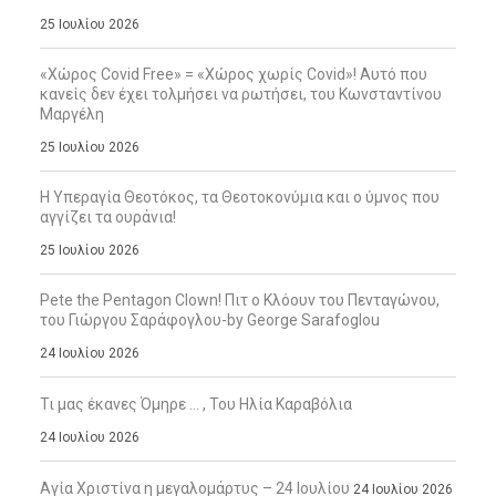
25 Ιουλίου 2026
«Χώρος Covid Free» = «Χώρος χωρίς Covid»! Αυτό που
κανείς δεν έχει τολμήσει να ρωτήσει, του Κωνσταντίνου
Μαργέλη
25 Ιουλίου 2026
Η Υπεραγία Θεοτόκος, τα Θεοτοκονύμια και ο ύμνος που
αγγίζει τα ουράνια!
25 Ιουλίου 2026
Pete the Pentagon Clown! Πιτ ο Κλόουν του Πενταγώνου,
του Γιώργου Σαράφογλου-by George Sarafoglou
24 Ιουλίου 2026
Τι μας έκανες Όμηρε … , Του Ηλία Καραβόλια
24 Ιουλίου 2026
Αγία Χριστίνα η μεγαλομάρτυς – 24 Ιουλίου
24 Ιουλίου 2026