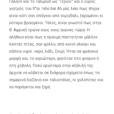
Γαληνό και το Ταλμούδ ως “ιτριον” και ο Σύρος
γιατρός του 9°αι. Isho bar Ali μας λέει πως itriyya
είναι κάτι σαν σπάγκοι από σιμιγδάλι, ξεραμένοι κι
ύστερα βρασμένοι. Τέλος, είναι γνωστό πως στην
Β. Αφρική τρώνε κους κους αιώνες τώρα. Η
αλήθεια είναι πως η πρώιμη πάστα ήταν μάλλον
λεπτές πίτες, σαν φύλλο, από κοινό αλεύρι και
κάποιο υγρό -νερό, λάδι, ζουμί. Ήταν σε φρέσκια
μορφή και, το κυριώτερο, ψηνόταν στο φούρνο ή
στη χόβολη. Πολύ αργότερα στην εξέλιξή της
άρχισε να κόβεται σε διάφορα σχήματα όπως τα
σημερινά λαζάνια και ταλιατέλες, οι χυλοπίτες και
να παράγεται και ξηρή.