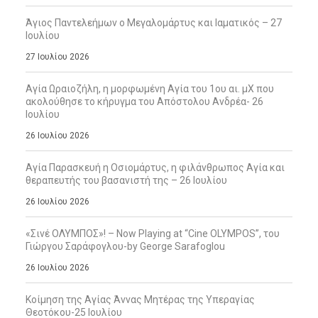
Άγιος Παντελεήμων ο Μεγαλομάρτυς και Ιαματικός – 27
Ιουλίου
27 Ιουλίου 2026
Αγία Ωραιοζήλη, η μορφωμένη Αγία του 1ου αι. μΧ που
ακολούθησε το κήρυγμα του Απόστολου Ανδρέα- 26
Ιουλίου
26 Ιουλίου 2026
Αγία Παρασκευή η Οσιομάρτυς, η φιλάνθρωπος Αγία και
θεραπευτής του βασανιστή της – 26 Ιουλίου
26 Ιουλίου 2026
«Σινέ ΟΛΥΜΠΟΣ»! – Now Playing at “Cine OLYMPOS”, του
Γιώργου Σαράφογλου-by George Sarafoglou
26 Ιουλίου 2026
Κοίμηση της Αγίας Άννας Μητέρας της Υπεραγίας
Θεοτόκου-25 Ιουλίου