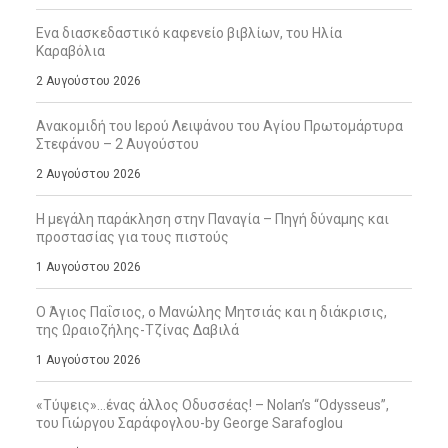
Ενα διασκεδαστικό καφενείο βιβλίων, του Ηλία
Καραβόλια
2 Αυγούστου 2026
Ανακομιδή του Ιερού Λειψάνου του Αγίου Πρωτομάρτυρα
Στεφάνου – 2 Αυγούστου
2 Αυγούστου 2026
Η μεγάλη παράκληση στην Παναγία – Πηγή δύναμης και
προστασίας για τους πιστούς
1 Αυγούστου 2026
Ο Άγιος Παΐσιος, ο Μανώλης Μητσιάς και η διάκρισις,
της Ωραιοζήλης-Τζίνας Δαβιλά
1 Αυγούστου 2026
«Τύψεις»…ένας άλλος Οδυσσέας! – Nolan’s “Odysseus”,
του Γιώργου Σαράφογλου-by George Sarafoglou