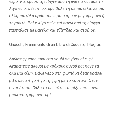
νερό. Κατέβασέ την itriyya απο τη φωτιά και άσε τη
λίγο να σταθεί κι ύστερα βάλε τη σε πιατέλα. Σε μια
άλλη πιατέλα αράδιασε ωραία κρέας μαγειρεμένο ή
τηγανιτό. Βάλε λίγο απ’ αυτό πάνω από την itriyya
πασπάλισε με κανέλα και τζίντζερ και σέρβιρε.
Gnocchi, Frammento di un Libro di Cuccina, 14ος αι.
Λυώσε φρέσκο τυρί στο γουδί να γίνει αλοιφή.
Ανακάτεψε αλεύρι με κρόκους αυγού και κάνε τα
όλα μια ζύμη. Βάλε νερό στη φωτιά κι όταν βράσει
ρίξε μέσα λίγο λίγο τη ζύμη με το κουτάλι. Όταν
είναι έτοιμο βάλε το σε πιάτα και ρίξε απο πάνω
μπόλικο τριμμένο τυρί.