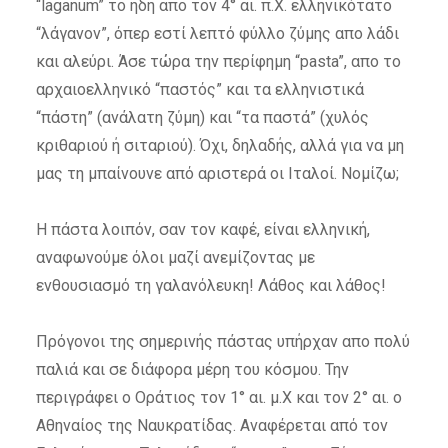
“laganum” το ήδη απο τον 4° αι. π.Χ. ελληνικότατο
“λάγανον”, όπερ εστί λεπτό φύλλο ζύμης απο λάδι
και αλεύρι. Άσε τώρα την περίφημη “pasta”, απο το
αρχαιοελληνικό “παστός” και τα ελληνιστικά
“πάστη” (ανάλατη ζύμη) και “τα παστά” (χυλός
κριθαριού ή σιταριού). Όχι, δηλαδής, αλλά για να μη
μας τη μπαίνουνε από αριστερά οι Ιταλοί. Νομίζω;
Η πάστα λοιπόν, σαν τον καφέ, είναι ελληνική,
αναφωνούμε όλοι μαζί ανεμίζοντας με
ενθουσιασμό τη γαλανόλευκη! Λάθος και λάθος!
Πρόγονοι της σημερινής πάστας υπήρχαν απο πολύ
παλιά και σε διάφορα μέρη του κόσμου. Την
περιγράφει ο Οράτιος τον 1° αι. μ.Χ και τον 2° αι. ο
Αθηναίος της Ναυκρατίδας. Αναφέρεται από τον