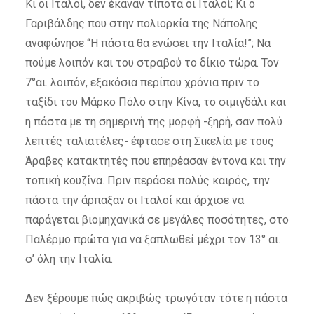
Κι οι Ιταλοί, δεν έκαναν τίποτα οι Ιταλοί; Κι ο
Γαριβάλδης που στην πολιορκία της Νάπολης
αναφώνησε “Η πάστα θα ενώσει την Ιταλία!”; Να
πούμε λοιπόν και του στραβού το δίκιο τώρα. Τον
7°αι. λοιπόν, εξακόσια περίπου χρόνια πριν το
ταξίδι του Μάρκο Πόλο στην Κίνα, το σιμιγδάλι και
η πάστα με τη σημερινή της μορφή -ξηρή, σαν πολύ
λεπτές ταλιατέλες- έφτασε στη Σικελία με τους
Άραβες κατακτητές που επηρέασαν έντονα και την
τοπική κουζίνα. Πριν περάσει πολύς καιρός, την
πάστα την άρπαξαν οι Ιταλοί και άρχισε να
παράγεται βιομηχανικά σε μεγάλες ποσότητες, στο
Παλέρμο πρώτα για να ξαπλωθεί μέχρι τον 13° αι.
σ’ όλη την Ιταλία.
Δεν ξέρουμε πώς ακριβώς τρωγόταν τότε η πάστα