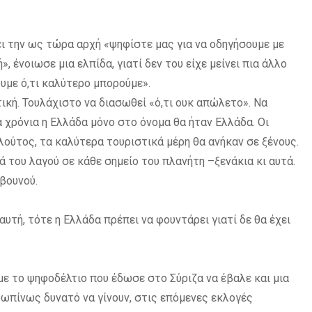
σει την ως τώρα αρχή «ψηφίστε μας για να οδηγήσουμε με
ένοιωσε μια ελπίδα, γιατί δεν του είχε μείνει πια άλλο
ουμε ό,τι καλύτερο μπορούμε».
ική. Τουλάχιστο να διασωθεί «ό,τι ουκ απώλετο». Να
 χρόνια η Ελλάδα μόνο στο όνομα θα ήταν Ελλάδα. Οι
πλούτος, τα καλύτερα τουριστικά μέρη θα ανήκαν σε ξένους.
ά του λαγού σε κάθε σημείο του πλανήτη –ξενάκια κι αυτά.
 βουνού.
 αυτή, τότε η Ελλάδα πρέπει να φουντάρει γιατί δε θα έχει
 με το ψηφοδέλτιο που έδωσε στο Σύριζα να έβαλε και μια
ρωπίνως δυνατό να γίνουν, στις επόμενες εκλογές