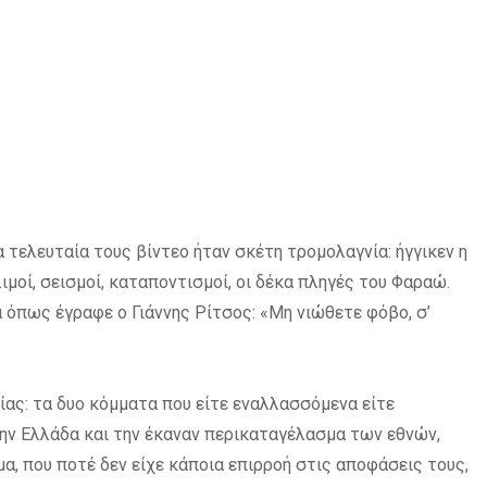
α τελευταία τους βίντεο ήταν σκέτη τρομολαγνία: ήγγικεν η
λιμοί, σεισμοί, καταποντισμοί, οι δέκα πληγές του Φαραώ.
ά όπως έγραφε ο Γιάννης Ρίτσος: «Μη νιώθετε φόβο, σ’
ίας: τα δυο κόμματα που είτε εναλλασσόμενα είτε
ην Ελλάδα και την έκαναν περικαταγέλασμα των εθνών,
μα, που ποτέ δεν είχε κάποια επιρροή στις αποφάσεις τους,