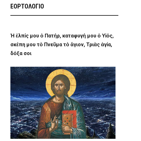
ΕΟΡΤΟΛΟΓΙΟ
Ἡ ἐλπίς μου ὁ Πατήρ, καταφυγή μου ὁ Υἱός,
σκέπη μου τὸ Πνεῦμα τὸ ἅγιον, Τριὰς ἁγία,
δόξα σοι