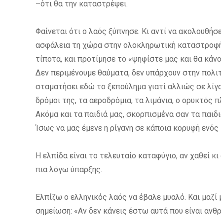
–ότι θα την καταστρέψει.
Φαίνεται ότι ο λαός ξύπνησε. Κι αντί να ακολουθή
ασφάλεια τη χώρα στην ολοκληρωτική καταστροφή», 
τίποτα, και προτίμησε το «ψηφίστε μας και θα κάν
Δεν περιμένουμε θαύματα, δεν υπάρχουν στην πολιτ
σταματήσει εδώ το ξεπούλημα γιατί αλλιώς σε λίγα
δρόμοι της, τα αεροδρόμια, τα λιμάνια, ο ορυκτός 
Ακόμα και τα παιδιά μας, σκορπισμένα σαν τα παιδι
Ίσως να μας έμενε η ρίγανη σε κάποια κορυφή ενός
Η ελπίδα είναι το τελευταίο καταφύγιο, αν χαθεί κι
πια λόγω ύπαρξης.
Ελπίζω ο ελληνικός λαός να έβαλε μυαλό. Και μαζί
σημείωση: «Αν δεν κάνεις έστω αυτά που είναι ανθ