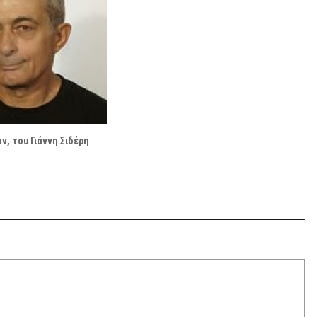
ν, του Γιάννη Σιδέρη