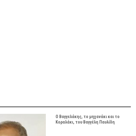
Ο Βαγγελάκης, το μηχανάκι και το
Κοραλάκι, του Βαγγέλη Παυλίδη