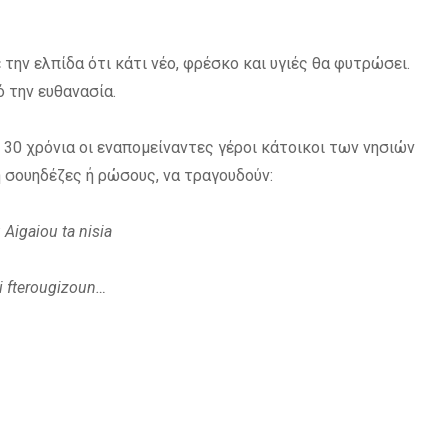
ε την ελπίδα ότι κάτι νέο, φρέσκο και υγιές θα φυτρώσει.
ό την ευθανασία.
 ή 30 χρόνια οι εναπομείναντες γέροι κάτοικοι των νησιών
ή σουηδέζες ή ρώσους, να τραγουδούν:
Aigaiou ta nisia
i fterougizoun…