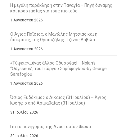
Η μεγάλη παράκληση στην Παναγία – Πηγή δύναμης
και προστασίας για τους πιστούς
1 Αυγούστου 2026
Ο Άγιος Παΐσιος, ο Μανώλης Μητσιάς και η
διάκρισις, της Ωραιοζήλης-Τζίνας Δαβιλά
1 Αυγούστου 2026
«Τύψεις»…ένας άλλος Οδυσσέας! – Nolan’s
“Odysseus”, του Γιώργου Σαράφογλου-by George
Sarafoglou
1 Αυγούστου 2026
Όσιος Ευδόκιμος ο Δίκαιος (31 Ιουλίου) – Άγιος
Ιωσήφ ο από Αριμαθαίας (31 Ιουλίου)
31 Ιουλίου 2026
Για τα πανηγύρια, της Αναστασίας Φωκά
30 Ιουλίου 2026