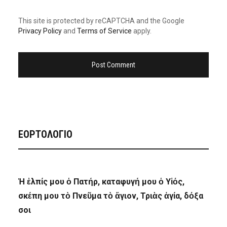
This site is protected by reCAPTCHA and the Google
Privacy Policy
and
Terms of Service
apply.
ΕΟΡΤΟΛΟΓΙΟ
Ἡ ἐλπίς μου ὁ Πατήρ, καταφυγή μου ὁ Υἱός,
σκέπη μου τὸ Πνεῦμα τὸ ἅγιον, Τριὰς ἁγία, δόξα
σοι