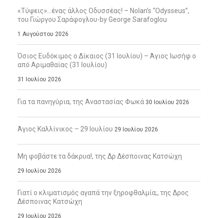
«Τύψεις»…ένας άλλος Οδυσσέας! – Nolan’s “Odysseus”,
του Γιώργου Σαράφογλου-by George Sarafoglou
1 Αυγούστου 2026
Όσιος Ευδόκιμος ο Δίκαιος (31 Ιουλίου) – Άγιος Ιωσήφ ο
από Αριμαθαίας (31 Ιουλίου)
31 Ιουλίου 2026
Για τα πανηγύρια, της Αναστασίας Φωκά
30 Ιουλίου 2026
Άγιος Καλλίνικος – 29 Ιουλίου
29 Ιουλίου 2026
Μη φοβάστε τα δάκρυα!, της Δρ Δέσποινας Κατσώχη
29 Ιουλίου 2026
Γιατί ο κλιματισμός αγαπά την ξηροφθαλμία;, της Δρος
Δέσποινας Κατσώχη
29 Ιουλίου 2026