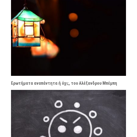
Ερωτήματα αναπάντητα ή όχι;, του Αλέξανδρου Μπέμπη