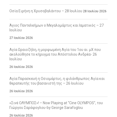
Οσία Ειρήνη η Χρυσοβαλάντου – 28 Ιουλίου
28 Ιουλίου 2026
Άγιος Παντελεήμων ο Μεγαλομάρτυς και Ιαματικός – 27
Ιουλίου
27 Ιουλίου 2026
Αγία Ωραιοζήλη, η μορφωμένη Αγία του 1ου αι. μΧ που
ακολούθησε το κήρυγμα του Απόστολου Ανδρέα- 26
Ιουλίου
26 Ιουλίου 2026
Αγία Παρασκευή η Οσιομάρτυς, η φιλάνθρωπος Αγία και
θεραπευτής του βασανιστή της – 26 Ιουλίου
26 Ιουλίου 2026
«Σινέ ΟΛΥΜΠΟΣ»! – Now Playing at “Cine OLYMPOS”, του
Γιώργου Σαράφογλου-by George Sarafoglou
26 Ιουλίου 2026