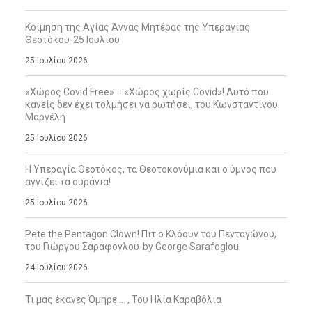
Κοίμηση της Αγίας Άννας Μητέρας της Υπεραγίας
Θεοτόκου-25 Ιουλίου
25 Ιουλίου 2026
«Χώρος Covid Free» = «Χώρος χωρίς Covid»! Αυτό που
κανείς δεν έχει τολμήσει να ρωτήσει, του Κωνσταντίνου
Μαργέλη
25 Ιουλίου 2026
Η Υπεραγία Θεοτόκος, τα Θεοτοκονύμια και ο ύμνος που
αγγίζει τα ουράνια!
25 Ιουλίου 2026
Pete the Pentagon Clown! Πιτ ο Κλόουν του Πενταγώνου,
του Γιώργου Σαράφογλου-by George Sarafoglou
24 Ιουλίου 2026
Τι μας έκανες Όμηρε … , Του Ηλία Καραβόλια