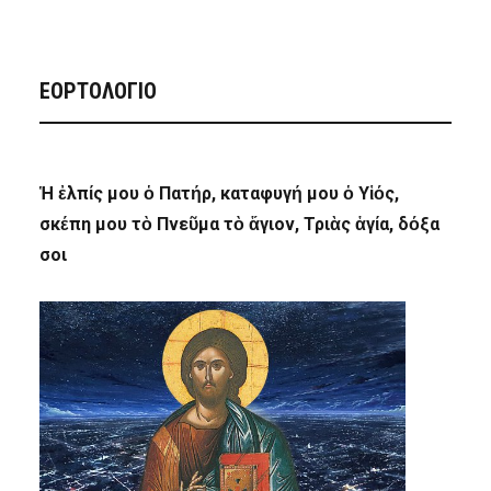
ΕΟΡΤΟΛΟΓΙΟ
Ἡ ἐλπίς μου ὁ Πατήρ, καταφυγή μου ὁ Υἱός,
σκέπη μου τὸ Πνεῦμα τὸ ἅγιον, Τριὰς ἁγία, δόξα
σοι