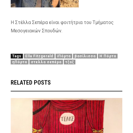
Η Στέλλα Σεπέρα είναι φοιτήτρια του Τμήματος
Μεσογειακών Σπουδών.
Tags
Ella Fitzgerald
iΠόρτα
βασίλισσα
Η Πόρτα
ηΠόρτα
στελλα σεπέρα
τζαζ
RELATED POSTS