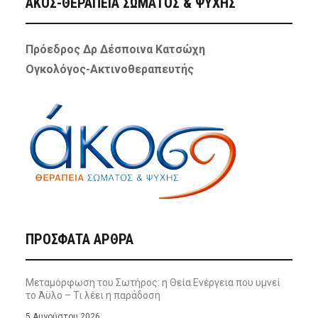
ΑΚΟΣ-ΘΕΡΑΠΕΙΑ ΣΩΜΑΤΟΣ & ΨΥΧΗΣ
Πρόεδρος Δρ Δέσποινα Κατσώχη
Ογκολόγος-Ακτινοθεραπευτής
ΠΡΌΣΦΑΤΑ ΆΡΘΡΑ
Μεταμόρφωση του Σωτήρος: η Θεία Ενέργεια που υμνεί
το Άϋλο – Τι λέει η παράδοση
5 Αυγούστου 2026