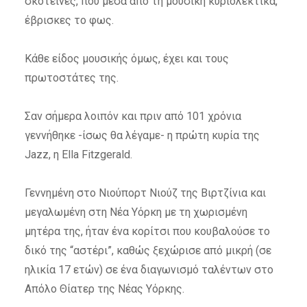
σκοτεινές, που μέσα από τη μουσική κυριολεκτικά,
έβρισκες το φως.
Κάθε είδος μουσικής όμως, έχει και τους
πρωτοστάτες της.
Σαν σήμερα λοιπόν και πριν από 101 χρόνια
γεννήθηκε -ίσως θα λέγαμε- η πρώτη κυρία της
Jazz, η Ella Fitzgerald.
Γεννημένη στο Νιούπορτ Νιούζ της Βιρτζίνια και
μεγαλωμένη στη Νέα Υόρκη με τη χωρισμένη
μητέρα της, ήταν ένα κορίτσι που κουβαλούσε το
δικό της “αστέρι”, καθώς ξεχώρισε από μικρή (σε
ηλικία 17 ετών) σε ένα διαγωνισμό ταλέντων στο
Απόλο Θίατερ της Νέας Υόρκης.