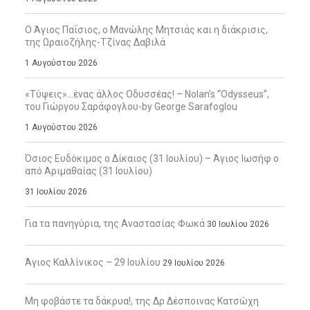
Ο Άγιος Παΐσιος, ο Μανώλης Μητσιάς και η διάκρισις,
της Ωραιοζήλης-Τζίνας Δαβιλά
1 Αυγούστου 2026
«Τύψεις»…ένας άλλος Οδυσσέας! – Nolan’s “Odysseus”,
του Γιώργου Σαράφογλου-by George Sarafoglou
1 Αυγούστου 2026
Όσιος Ευδόκιμος ο Δίκαιος (31 Ιουλίου) – Άγιος Ιωσήφ ο
από Αριμαθαίας (31 Ιουλίου)
31 Ιουλίου 2026
Για τα πανηγύρια, της Αναστασίας Φωκά
30 Ιουλίου 2026
Άγιος Καλλίνικος – 29 Ιουλίου
29 Ιουλίου 2026
Μη φοβάστε τα δάκρυα!, της Δρ Δέσποινας Κατσώχη