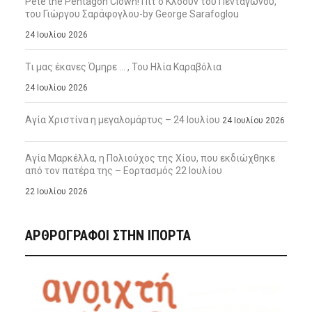
Pete the Pentagon Clown! Πιτ ο Κλόουν του Πενταγώνου,
του Γιώργου Σαράφογλου-by George Sarafoglou
24 Ιουλίου 2026
Τι μας έκανες Όμηρε … , Του Ηλία Καραβόλια
24 Ιουλίου 2026
Αγία Χριστίνα η μεγαλομάρτυς – 24 Ιουλίου
24 Ιουλίου 2026
Αγία Μαρκέλλα, η Πολιούχος της Χίου, που εκδιώχθηκε
από τον πατέρα της – Εορτασμός 22 Ιουλίου
22 Ιουλίου 2026
ΑΡΘΡΟΓΡΑΦΟΙ ΣΤΗΝ IΠΟΡΤΑ