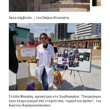
Άκου σύμβουλε…, του Σπύρου Ντασιώτη
Στέλλα Μανώλη, ερευνήτρια στο Southampton: “Ονειρεύομαι
έναν κόσμο μακριά από στερεότυπα, ταμπού και πρέπει”, του
Κων/νου Καραγιαννόπουλου