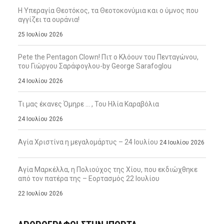
Η Υπεραγία Θεοτόκος, τα Θεοτοκονύμια και ο ύμνος που
αγγίζει τα ουράνια!
25 Ιουλίου 2026
Pete the Pentagon Clown! Πιτ ο Κλόουν του Πενταγώνου,
του Γιώργου Σαράφογλου-by George Sarafoglou
24 Ιουλίου 2026
Τι μας έκανες Όμηρε … , Του Ηλία Καραβόλια
24 Ιουλίου 2026
Αγία Χριστίνα η μεγαλομάρτυς – 24 Ιουλίου
24 Ιουλίου 2026
Αγία Μαρκέλλα, η Πολιούχος της Χίου, που εκδιώχθηκε
από τον πατέρα της – Εορτασμός 22 Ιουλίου
22 Ιουλίου 2026