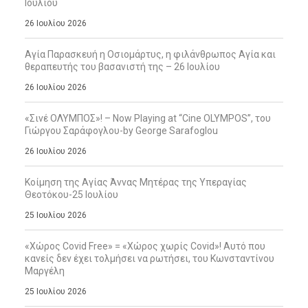
Ιουλίου
26 Ιουλίου 2026
Αγία Παρασκευή η Οσιομάρτυς, η φιλάνθρωπος Αγία και
θεραπευτής του βασανιστή της – 26 Ιουλίου
26 Ιουλίου 2026
«Σινέ ΟΛΥΜΠΟΣ»! – Now Playing at “Cine OLYMPOS”, του
Γιώργου Σαράφογλου-by George Sarafoglou
26 Ιουλίου 2026
Κοίμηση της Αγίας Άννας Μητέρας της Υπεραγίας
Θεοτόκου-25 Ιουλίου
25 Ιουλίου 2026
«Χώρος Covid Free» = «Χώρος χωρίς Covid»! Αυτό που
κανείς δεν έχει τολμήσει να ρωτήσει, του Κωνσταντίνου
Μαργέλη
25 Ιουλίου 2026