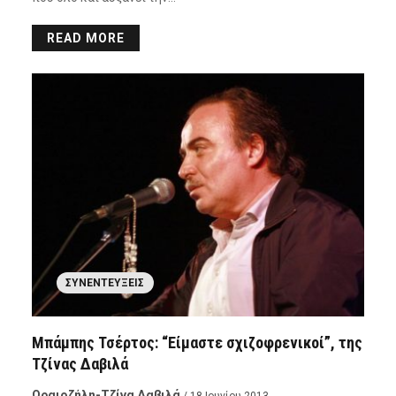
READ MORE
ΣΥΝΕΝΤΕΎΞΕΙΣ
Μπάμπης Τσέρτος: “Είμαστε σχιζοφρενικοί”, της
Τζίνας Δαβιλά
Ωραιοζήλη-Τζίνα Δαβιλά
/ 18 Ιουνίου 2013