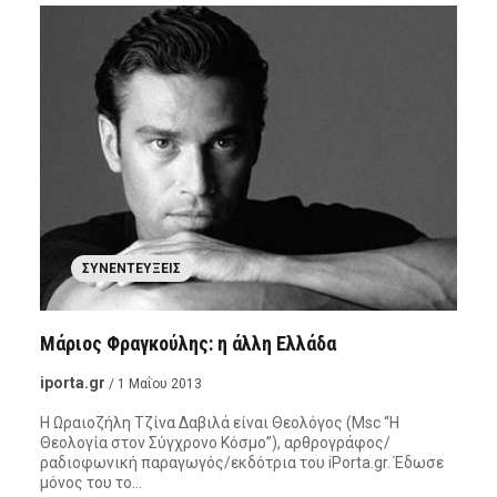
ΣΥΝΕΝΤΕΎΞΕΙΣ
Μάριος Φραγκούλης: η άλλη Ελλάδα
iporta.gr
/ 1 Μαΐου 2013
Η Ωραιοζήλη Τζίνα Δαβιλά είναι Θεολόγος (Msc “Η
Θεολογία στον Σύγχρονο Κόσμο”), αρθρογράφος/
ραδιοφωνική παραγωγός/εκδότρια του iPorta.gr. Έδωσε
μόνος του το…