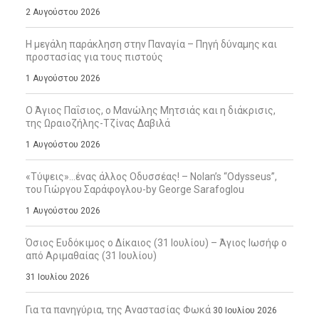
2 Αυγούστου 2026
Η μεγάλη παράκληση στην Παναγία – Πηγή δύναμης και
προστασίας για τους πιστούς
1 Αυγούστου 2026
Ο Άγιος Παΐσιος, ο Μανώλης Μητσιάς και η διάκρισις,
της Ωραιοζήλης-Τζίνας Δαβιλά
1 Αυγούστου 2026
«Τύψεις»…ένας άλλος Οδυσσέας! – Nolan’s “Odysseus”,
του Γιώργου Σαράφογλου-by George Sarafoglou
1 Αυγούστου 2026
Όσιος Ευδόκιμος ο Δίκαιος (31 Ιουλίου) – Άγιος Ιωσήφ ο
από Αριμαθαίας (31 Ιουλίου)
31 Ιουλίου 2026
Για τα πανηγύρια, της Αναστασίας Φωκά
30 Ιουλίου 2026