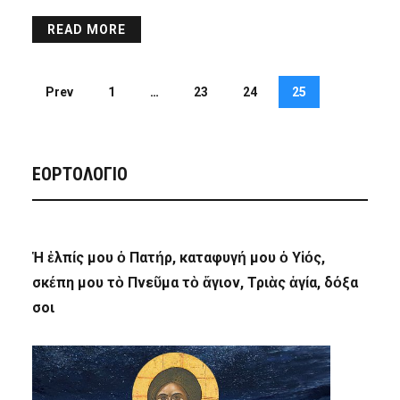
READ MORE
Prev
1
…
23
24
25
ΕΟΡΤΟΛΟΓΙΟ
Ἡ ἐλπίς μου ὁ Πατήρ, καταφυγή μου ὁ Υἱός,
σκέπη μου τὸ Πνεῦμα τὸ ἅγιον, Τριὰς ἁγία, δόξα
σοι