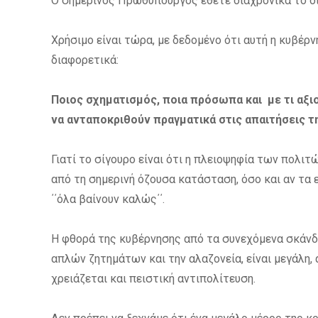
Ο σημερινός Πρωθυπουργός έθετε διαχρονικά το δί
Χρήσιμο είναι τώρα, με δεδομένο ότι αυτή η κυβέρ
διαφορετικά:
Ποιος σχηματισμός, ποια πρόσωπα και
με τι αξ
να ανταποκριθούν πραγματικά στις απαιτήσεις τ
Γιατί το σίγουρο είναι ότι η πλειοψηφία των πολιτ
από τη σημερινή όζουσα κατάσταση, όσο και αν τα
΄΄όλα βαίνουν καλώς΄΄.
Η φθορά της κυβέρνησης από τα συνεχόμενα σκάνδα
απλών ζητημάτων και την αλαζονεία, είναι μεγάλη, 
χρειάζεται και πειστική αντιπολίτευση.