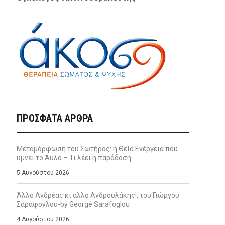
ΠΡΌΣΦΑΤΑ ΆΡΘΡΑ
Μεταμόρφωση του Σωτήρος: η Θεία Ενέργεια που
υμνεί το Άϋλο – Τι λέει η παράδοση
5 Αυγούστου 2026
Άλλο Ανδρέας κι άλλο Ανδρουλάκης!, του Γιώργου
Σαράφογλου-by George Sarafoglou
4 Αυγούστου 2026