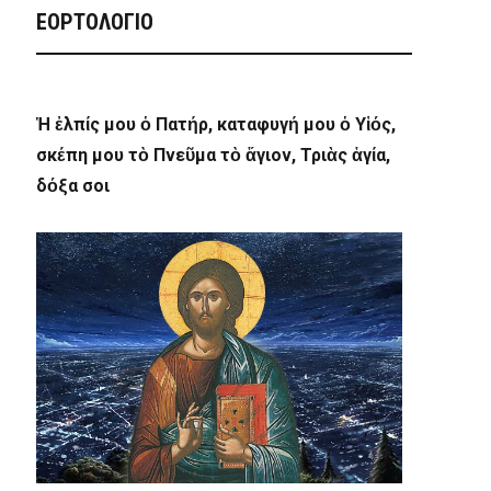
ΕΟΡΤΟΛΟΓΙΟ
Ἡ ἐλπίς μου ὁ Πατήρ, καταφυγή μου ὁ Υἱός,
σκέπη μου τὸ Πνεῦμα τὸ ἅγιον, Τριὰς ἁγία,
δόξα σοι