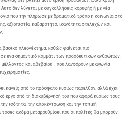
οινωνίας δεν βλέπει μόνο κρίση προσώπων, αλλά κρίση
 Αυτό δεν λύνεται με συγκολλήσεις κορυφής ή με νέα
ογία που την πλήρωσε με δραματικό τρόπο η κοινωνία στο
ς, αξιοπιστία, καθαρότητα, ικανότητα στελεχών και
ν.
α βασικό πλεονέκτημα, καθώς φαίνεται πιο
ό σε ένα σημαντικό κομμάτι των προοδευτικών ανθρώπων,
 μέλλοντος και αβεβαίου΄΄, που λανσάρουν με αγωνία
πιχειρηματίες.
σει κανείς από το πρόσφατο κυρίως παρελθόν, αλλά έχει
ικό έργο από τη διακυβέρνησή του που αφορά κυρίως τους
, την ισότητα, την αποκέντρωση και την τοπική
αι τόσες ακόμα μεταρρυθμίσει που οι πολίτες θα μπορούν