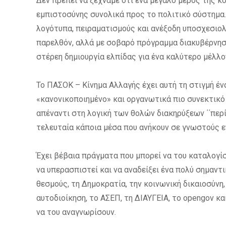
Δεν πρέπει να ξεχνάμε ότι ένα μεγάλο μέρος της κ
εμπιστοσύνης συνολικά προς το πολιτικό σύστημα.
λογότυπα, πειραματισμούς και ανέξοδη υποσχεσιολ
παρελθόν, αλλά με σοβαρό πρόγραμμα διακυβέρνηση
στέρεη δημιουργία ελπίδας για ένα καλύτερο μέλλο
Το ΠΑΣΟΚ – Kίνημα Αλλαγής έχει αυτή τη στιγμή έν
«κανονικοποιημένο» και οργανωτικά πιο συνεκτικ
απέναντι στη λογική των θολών διακηρύξεων ΄΄περί
τελευταία κάποια μέσα που ανήκουν σε γνωστούς ε
Έχει βέβαια πράγματα που μπορεί να του καταλογί
να υπερασπιστεί και να αναδείξει ένα πολύ σημαντ
θεσμούς, τη Δημοκρατία, την κοινωνική δικαιοσύνη
αυτοδιοίκηση, το ΑΣΕΠ, τη ΔΙΑΥΓΕΙΑ, το opengov κ
να του αναγνωρίσουν.