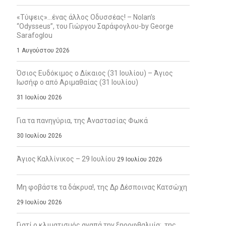
«Τύψεις»…ένας άλλος Οδυσσέας! – Nolan’s
“Odysseus”, του Γιώργου Σαράφογλου-by George
Sarafoglou
1 Αυγούστου 2026
Όσιος Ευδόκιμος ο Δίκαιος (31 Ιουλίου) – Άγιος
Ιωσήφ ο από Αριμαθαίας (31 Ιουλίου)
31 Ιουλίου 2026
Για τα πανηγύρια, της Αναστασίας Φωκά
30 Ιουλίου 2026
Άγιος Καλλίνικος – 29 Ιουλίου
29 Ιουλίου 2026
Μη φοβάστε τα δάκρυα!, της Δρ Δέσποινας Κατσώχη
29 Ιουλίου 2026
Γιατί ο κλιματισμός αγαπά την ξηροφθαλμία;, της