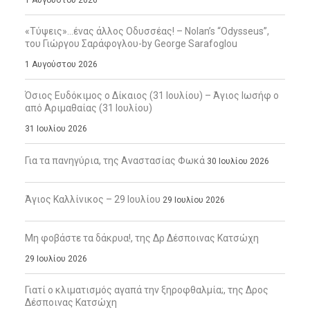
«Τύψεις»…ένας άλλος Οδυσσέας! – Nolan’s “Odysseus”,
του Γιώργου Σαράφογλου-by George Sarafoglou
1 Αυγούστου 2026
Όσιος Ευδόκιμος ο Δίκαιος (31 Ιουλίου) – Άγιος Ιωσήφ ο
από Αριμαθαίας (31 Ιουλίου)
31 Ιουλίου 2026
Για τα πανηγύρια, της Αναστασίας Φωκά
30 Ιουλίου 2026
Άγιος Καλλίνικος – 29 Ιουλίου
29 Ιουλίου 2026
Μη φοβάστε τα δάκρυα!, της Δρ Δέσποινας Κατσώχη
29 Ιουλίου 2026
Γιατί ο κλιματισμός αγαπά την ξηροφθαλμία;, της Δρος
Δέσποινας Κατσώχη