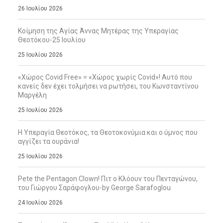
26 Ιουλίου 2026
Κοίμηση της Αγίας Άννας Μητέρας της Υπεραγίας
Θεοτόκου-25 Ιουλίου
25 Ιουλίου 2026
«Χώρος Covid Free» = «Χώρος χωρίς Covid»! Αυτό που
κανείς δεν έχει τολμήσει να ρωτήσει, του Κωνσταντίνου
Μαργέλη
25 Ιουλίου 2026
Η Υπεραγία Θεοτόκος, τα Θεοτοκονύμια και ο ύμνος που
αγγίζει τα ουράνια!
25 Ιουλίου 2026
Pete the Pentagon Clown! Πιτ ο Κλόουν του Πενταγώνου,
του Γιώργου Σαράφογλου-by George Sarafoglou
24 Ιουλίου 2026