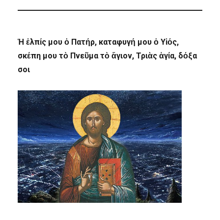
Ἡ ἐλπίς μου ὁ Πατήρ, καταφυγή μου ὁ Υἱός,
σκέπη μου τὸ Πνεῦμα τὸ ἅγιον, Τριὰς ἁγία, δόξα
σοι