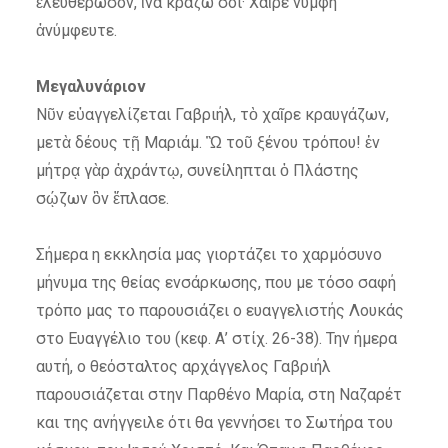
ἐλευθέρωσον, ἵνα κράζω σοι· Χαῖρε νύμφη
ἀνύμφευτε.
Μεγαλυνάριον
Νῦν εὐαγγελίζεται Γαβριήλ, τὸ χαῖρε κραυγάζων,
μετὰ δέους τῇ Μαριάμ. Ὢ τοῦ ξένου τρόπου! ἐν
μήτρᾳ γὰρ ἀχράντῳ, συνείληπται ὁ Πλάστης
σῴζων ὃν ἔπλασε.
Σήμερα η εκκλησία μας γιορτάζει το χαρμόσυνο
μήνυμα της θείας ενσάρκωσης, που με τόσο σαφή
τρόπο μας το παρουσιάζει ο ευαγγελιστής Λουκάς
στο Ευαγγέλιο του (κεφ. Α’ στίχ. 26-38). Την ήμερα
αυτή, ο θεόσταλτος αρχάγγελος Γαβριήλ
παρουσιάζεται στην Παρθένο Μαρία, στη Ναζαρέτ
και της ανήγγειλε ότι θα γεννήσει το Σωτήρα του