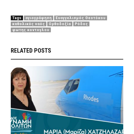
Tags
αγιογράφηση
Ευαγγελισμός Θεοτόκου
καθολικός ναός
Ορθοδοξία
Ρόδος
φωτης κοντογλου
RELATED POSTS