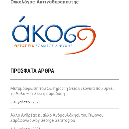
Ογκολόγος-Ακτινοθεραπευτής
ΠΡΌΣΦΑΤΑ ΆΡΘΡΑ
Μεταμόρφωση του Σωτήρος: η Θεία Ενέργεια που υμνεί
το Άϋλο – Τι λέει η παράδοση
5 Αυγούστου 2026
Άλλο Ανδρέας κι άλλο Ανδρουλάκης!, του Γιώργου
Σαράφογλου-by George Sarafoglou
4 Αυγούστου 2026