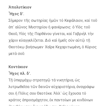
Ἀπολυτίκιον
Ἦχος δ’.
Σήμερον τῆς σωτηρίας ἡμῶν τό Κεφάλαιον, καί τοῦ
ἀπ᾽ αἰῶνος Μυστηρίου ἡ φανέρωσις· ὁ Υἱός τοῦ
Θεοῦ, Υἱός τῆς Παρθένου γίνεται, καί Γαβριήλ τὴν
χάριν εὐαγγελίζεται. Διό καὶ ἡμεῖς σὺν αὐτῷ τῇ
Θεοτόκῳ βοήσωμεν· Χαῖρε Κεχαριτωμένη, ὁ Κύριος
μετὰ σοῦ.
Κοντάκιον
Ἦχος πλ. δ’.
Τῇ ὑπερμάχῳ στρατηγῷ τά νικητήρια, ὡς
λυτρωθεῖσα τῶν δεινῶν εὐχαριστήρια, ἀναγράφω
σοι ἡ Πόλις σου Θεοτόκε. Ἀλλ᾽ ὡς ἔχουσα τό
κράτος ἀπροσμάχητον, ἐκ παντοίων με κινδύνων