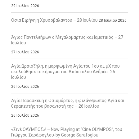
29 Ιουλίου 2026
Οσία Ειρήνη η Χρυσοβαλάντου – 28 Ιουλίου
28 Ιουλίου 2026
Άγιος Παντελεήμων ο Μεγαλομάρτυς και Ιαματικός – 27
Ιουλίου
27 Ιουλίου 2026
Αγία Ωραιοζήλη, η μορφωμένη Αγία του 1ου αι. μΧ που
ακολούθησε το κήρυγμα του Απόστολου Ανδρέα- 26
Ιουλίου
26 Ιουλίου 2026
Αγία Παρασκευή η Οσιομάρτυς, η φιλάνθρωπος Αγία και
θεραπευτής του βασανιστή της – 26 Ιουλίου
26 Ιουλίου 2026
«Σινέ ΟΛΥΜΠΟΣ»! – Now Playing at “Cine OLYMPOS”, του
Γιώργου Σαράφογλου-by George Sarafoglou