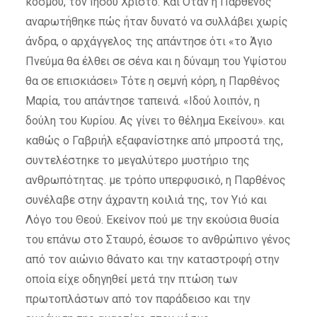
κόσμου, τον Ιησού Χριστό. Και Όταν η Παρθένος
αναρωτήθηκε πώς ήταν δυνατό να συλλάβει χωρίς
άνδρα, ο αρχάγγελος της απάντησε ότι «το Άγιο
Πνεύμα θα έλθει σε σένα και η δύναμη του Υψίστου
θα σε επισκιάσει» Τότε η σεμνή κόρη, η Παρθένος
Μαρία, του απάντησε ταπεινά. «Ιδού λοιπόν, η
δούλη του Κυρίου. Ας γίνει το θέλημα Εκείνου». και
καθώς ο Γαβριήλ εξαφανίστηκε από μπροστά της,
συντελέστηκε το μεγαλύτερο μυστήριο της
ανθρωπότητας. με τρόπο υπερφυσικό, η Παρθένος
συνέλαβε στην άχραντη κοιλιά της, τον Υιό και
Λόγο του Θεού. Εκείνον πού με την εκούσια θυσία
του επάνω στο Σταυρό, έσωσε το ανθρώπινο γένος
από τον αιώνιο θάνατο και την καταστροφή στην
οποία είχε οδηγηθεί μετά την πτώση των
πρωτοπλάστων από τον παράδεισο και την