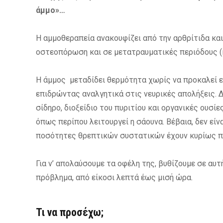
άμμο»…
Η αμμοθεραπεία ανακουφίζει από την αρθρίτιδα κα
οστεοπόρωση και σε μετατραυματικές περιόδους (
Η άμμος μεταδίδει θερμότητα χωρίς να προκαλεί ε
επιδρώντας αναλγητικά στις νευρικές απολήξεις. 
σίδηρο, διοξείδιο του πυριτίου και οργανικές ουσί
όπως περίπου λειτουργεί η σάουνα. Βέβαια, δεν είνα
ποσότητες θρεπτικών συστατικών έχουν κυρίως πα
Για ν’ απολαύσουμε τα οφέλη της, βυθίζουμε σε αυ
πρόβλημα, από είκοσι λεπτά έως μισή ώρα.
Τι να προσέχω;