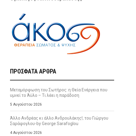
ΠΡΌΣΦΑΤΑ ΆΡΘΡΑ
Μεταμόρφωση του Σωτήρος: η Θεία Ενέργεια που
υμνεί το Άϋλο – Τι λέει η παράδοση
5 Αυγούστου 2026
Άλλο Ανδρέας κι άλλο Ανδρουλάκης!, του Γιώργου
Σαράφογλου-by George Sarafoglou
4 Αυγούστου 2026