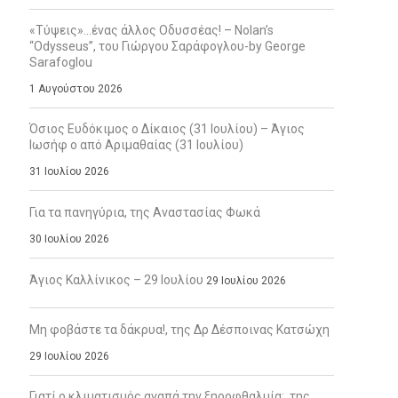
«Τύψεις»…ένας άλλος Οδυσσέας! – Nolan’s
“Odysseus”, του Γιώργου Σαράφογλου-by George
Sarafoglou
1 Αυγούστου 2026
Όσιος Ευδόκιμος ο Δίκαιος (31 Ιουλίου) – Άγιος
Ιωσήφ ο από Αριμαθαίας (31 Ιουλίου)
31 Ιουλίου 2026
Για τα πανηγύρια, της Αναστασίας Φωκά
30 Ιουλίου 2026
Άγιος Καλλίνικος – 29 Ιουλίου
29 Ιουλίου 2026
Μη φοβάστε τα δάκρυα!, της Δρ Δέσποινας Κατσώχη
29 Ιουλίου 2026
Γιατί ο κλιματισμός αγαπά την ξηροφθαλμία;, της