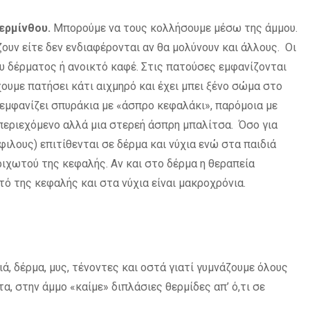
ερμίνθου.
Μπορούμε να τους κολλήσουμε μέσω της άμμου.
ζουν είτε δεν ενδιαφέρονται αν θα μολύνουν και άλλους. Οι
υ δέρματος ή ανοικτό καφέ. Στις πατούσες εμφανίζονται
χουμε πατήσει κάτι αιχμηρό και έχει μπει ξένο σώμα στο
εμφανίζει σπυράκια με «άσπρο κεφαλάκι», παρόμοια με
περιεχόμενο αλλά μια στερεή άσπρη μπαλίτσα. Όσο για
λους) επιτίθενται σε δέρμα και νύχια ενώ στα παιδιά
ιχωτού της κεφαλής. Αν και στο δέρμα η θεραπεία
ό της κεφαλής και στα νύχια είναι μακροχρόνια.
ά, δέρμα, μυς, τένοντες και οστά γιατί γυμνάζουμε όλους
α, στην άμμο «καίμε» διπλάσιες θερμίδες απ’ ό,τι σε