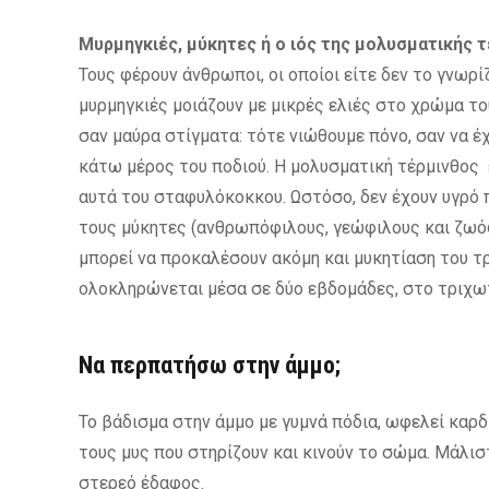
Μυρμηγκιές, μύκητες ή ο ιός της μολυσματικής τ
Τους φέρουν άνθρωποι, οι οποίοι είτε δεν το γνωρί
μυρμηγκιές μοιάζουν με μικρές ελιές στο χρώμα το
σαν μαύρα στίγματα: τότε νιώθουμε πόνο, σαν να έ
κάτω μέρος του ποδιού. Η μολυσματική τέρμινθος 
αυτά του σταφυλόκοκκου. Ωστόσο, δεν έχουν υγρό 
τους μύκητες (ανθρωπόφιλους, γεώφιλους και ζωόφι
μπορεί να προκαλέσουν ακόμη και μυκητίαση του τρ
ολοκληρώνεται μέσα σε δύο εβδομάδες, στο τριχωτ
Να περπατήσω στην άμμο;
Το βάδισμα στην άμμο με γυμνά πόδια, ωφελεί καρδι
τους μυς που στηρίζουν και κινούν το σώμα. Μάλιστ
στερεό έδαφος.