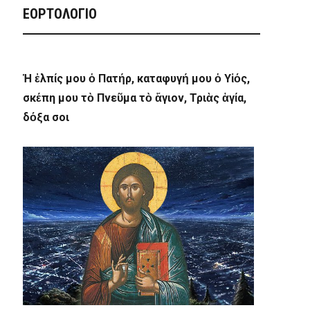
ΕΟΡΤΟΛΟΓΙΟ
Ἡ ἐλπίς μου ὁ Πατήρ, καταφυγή μου ὁ Υἱός,
σκέπη μου τὸ Πνεῦμα τὸ ἅγιον, Τριὰς ἁγία,
δόξα σοι