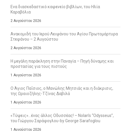
Ενα διασκεδαστικό καφενείο βιβλίων, του Ηλία
Καραβόλια
2 Αυγούστου 2026
Ανακομιδή του Ιερού Λειψάνου του Αγίου Πρωτομάρτυρα
Στεφάνου – 2 Αυγούστου
2 Αυγούστου 2026
Η μεγάλη παράκληση στην Παναγία – Πηγή δύναμης και
προστασίας για τους πιστούς
1 Αυγούστου 2026
Ο Άγιος Παΐσιος, ο Μανώλης Μητσιάς και η διάκρισις,
της Ωραιοζήλης-Τζίνας Δαβιλά
1 Αυγούστου 2026
«Τύψεις»…ένας άλλος Οδυσσέας! – Nolan’s “Odysseus”,
του Γιώργου Σαράφογλου-by George Sarafoglou
1 Αυγούστου 2026