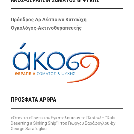
ΑΚΟΣ-ΘΕΡΑΠΕΙΑ ΣΩΜΑΤΟΣ & ΨΥΧΗΣ
Πρόεδρος Δρ Δέσποινα Κατσώχη
Ογκολόγος-Ακτινοθεραπευτής
ΠΡΌΣΦΑΤΑ ΆΡΘΡΑ
«Όταν τα «Ποντίκια» Εγκαταλείπουν το Πλοίο»! – “Rats
Deserting a Sinking Ship”!, του Γιώργου Σαράφογλου-by
George Sarafoglou