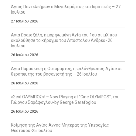
Άγιος Παντελεήμων ο Μεγαλομάρτυς και Ιαματικός – 27
Ιουλίου
27 Ιουλίου 2026
Αγία Ωραιοζήλη, η μορφωμένη Αγία του 1ου αι. μΧ που
ακολούθησε το κήρυγμα του Απόστολου Ανδρέα- 26
Ιουλίου
26 Ιουλίου 2026
Αγία Παρασκευή η Οσιομάρτυς, η φιλάνθρωπος Αγία και
θεραπευτής του βασανιστή της – 26 Ιουλίου
26 Ιουλίου 2026
«Σινέ ΟΛΥΜΠΟΣ»! – Now Playing at “Cine OLYMPOS”, του
Γιώργου Σαράφογλου-by George Sarafoglou
26 Ιουλίου 2026
Κοίμηση της Αγίας Άννας Μητέρας της Υπεραγίας
Θεοτόκου-25 Ιουλίου