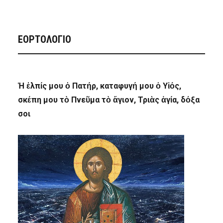
ΕΟΡΤΟΛΟΓΙΟ
Ἡ ἐλπίς μου ὁ Πατήρ, καταφυγή μου ὁ Υἱός,
σκέπη μου τὸ Πνεῦμα τὸ ἅγιον, Τριὰς ἁγία, δόξα
σοι