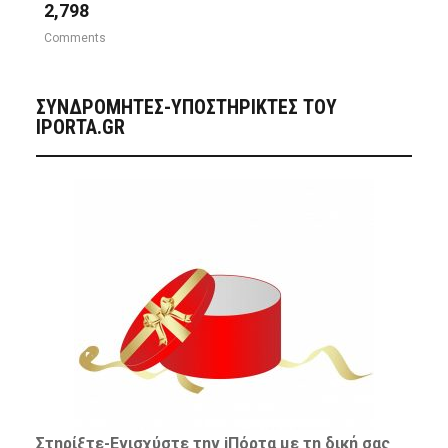
2,798
Comments
ΣΥΝΔΡΟΜΗΤΈΣ-ΥΠΟΣΤΗΡΙΚΤΈΣ ΤΟΥ
IPORTA.GR
Στηρίξτε-
Ενισχύστε
την iΠόρτα με τη δική σας