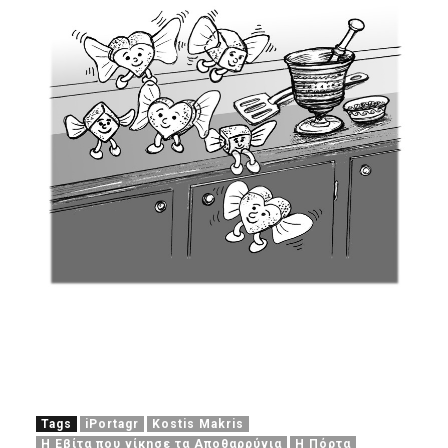
Tags
iPortagr
Kostis Makris
Η Εβίτα που νίκησε τα Αποθαρρύνια
Η Πόρτα