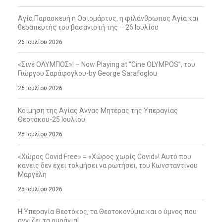
Αγία Παρασκευή η Οσιομάρτυς, η φιλάνθρωπος Αγία και
θεραπευτής του βασανιστή της – 26 Ιουλίου
26 Ιουλίου 2026
«Σινέ ΟΛΥΜΠΟΣ»! – Now Playing at “Cine OLYMPOS”, του
Γιώργου Σαράφογλου-by George Sarafoglou
26 Ιουλίου 2026
Κοίμηση της Αγίας Άννας Μητέρας της Υπεραγίας
Θεοτόκου-25 Ιουλίου
25 Ιουλίου 2026
«Χώρος Covid Free» = «Χώρος χωρίς Covid»! Αυτό που
κανείς δεν έχει τολμήσει να ρωτήσει, του Κωνσταντίνου
Μαργέλη
25 Ιουλίου 2026
Η Υπεραγία Θεοτόκος, τα Θεοτοκονύμια και ο ύμνος που
αγγίζει τα ουράνια!