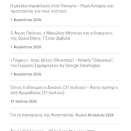
Η μεγάλη παράκληση στην Παναγία – Πηγή δύναμης και
προστασίας για τους πιστούς
1 Αυγούστου 2026
Ο Άγιος Παΐσιος, ο Μανώλης Μητσιάς και η διάκρισις,
της Ωραιοζήλης-Τζίνας Δαβιλά
1 Αυγούστου 2026
«Τύψεις»…ένας άλλος Οδυσσέας! – Nolan’s “Odysseus”,
του Γιώργου Σαράφογλου-by George Sarafoglou
1 Αυγούστου 2026
Όσιος Ευδόκιμος ο Δίκαιος (31 Ιουλίου) – Άγιος Ιωσήφ ο
από Αριμαθαίας (31 Ιουλίου)
31 Ιουλίου 2026
Για τα πανηγύρια, της Αναστασίας Φωκά
30 Ιουλίου 2026