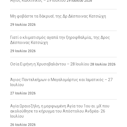
Άγιος Καλλίνικος – 29 Ιουλίου
29 Ιουλίου 2026
Μη φοβάστε τα δάκρυα!, της Δρ Δέσποινας Κατσώχη
29 Ιουλίου 2026
Γιατί ο κλιματισμός αγαπά την ξηροφθαλμία;, της Δρος
Δέσποινας Κατσώχη
29 Ιουλίου 2026
Οσία Ειρήνη η Χρυσοβαλάντου – 28 Ιουλίου
28 Ιουλίου 2026
Άγιος Παντελεήμων ο Μεγαλομάρτυς και Ιαματικός – 27
Ιουλίου
27 Ιουλίου 2026
Αγία Ωραιοζήλη, η μορφωμένη Αγία του 1ου αι. μΧ που
ακολούθησε το κήρυγμα του Απόστολου Ανδρέα- 26
Ιουλίου
26 Ιουλίου 2026