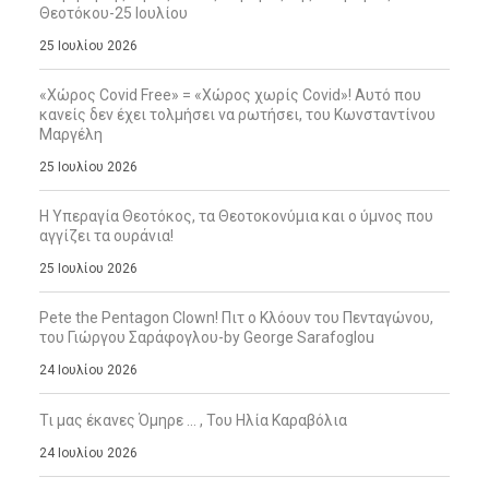
Θεοτόκου-25 Ιουλίου
25 Ιουλίου 2026
«Χώρος Covid Free» = «Χώρος χωρίς Covid»! Αυτό που
κανείς δεν έχει τολμήσει να ρωτήσει, του Κωνσταντίνου
Μαργέλη
25 Ιουλίου 2026
Η Υπεραγία Θεοτόκος, τα Θεοτοκονύμια και ο ύμνος που
αγγίζει τα ουράνια!
25 Ιουλίου 2026
Pete the Pentagon Clown! Πιτ ο Κλόουν του Πενταγώνου,
του Γιώργου Σαράφογλου-by George Sarafoglou
24 Ιουλίου 2026
Τι μας έκανες Όμηρε … , Του Ηλία Καραβόλια
24 Ιουλίου 2026