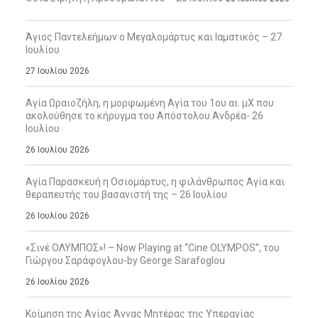
Άγιος Παντελεήμων ο Μεγαλομάρτυς και Ιαματικός – 27
Ιουλίου
27 Ιουλίου 2026
Αγία Ωραιοζήλη, η μορφωμένη Αγία του 1ου αι. μΧ που
ακολούθησε το κήρυγμα του Απόστολου Ανδρέα- 26
Ιουλίου
26 Ιουλίου 2026
Αγία Παρασκευή η Οσιομάρτυς, η φιλάνθρωπος Αγία και
θεραπευτής του βασανιστή της – 26 Ιουλίου
26 Ιουλίου 2026
«Σινέ ΟΛΥΜΠΟΣ»! – Now Playing at “Cine OLYMPOS”, του
Γιώργου Σαράφογλου-by George Sarafoglou
26 Ιουλίου 2026
Κοίμηση της Αγίας Άννας Μητέρας της Υπεραγίας