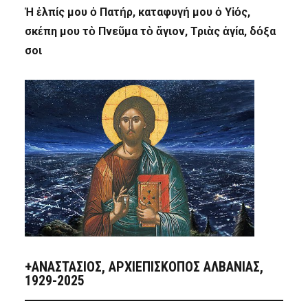
Ἡ ἐλπίς μου ὁ Πατήρ, καταφυγή μου ὁ Υἱός,
σκέπη μου τὸ Πνεῦμα τὸ ἅγιον, Τριὰς ἁγία, δόξα
σοι
+ΑΝΑΣΤΆΣΙΟΣ, ΑΡΧΙΕΠΊΣΚΟΠΟΣ ΑΛΒΑΝΊΑΣ,
1929-2025