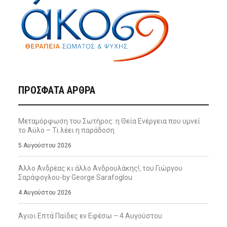
ΠΡΌΣΦΑΤΑ ΆΡΘΡΑ
Μεταμόρφωση του Σωτήρος: η Θεία Ενέργεια που υμνεί
το Άϋλο – Τι λέει η παράδοση
5 Αυγούστου 2026
Άλλο Ανδρέας κι άλλο Ανδρουλάκης!, του Γιώργου
Σαράφογλου-by George Sarafoglou
4 Αυγούστου 2026
Άγιοι Επτά Παίδες εν Εφέσω – 4 Αυγούστου