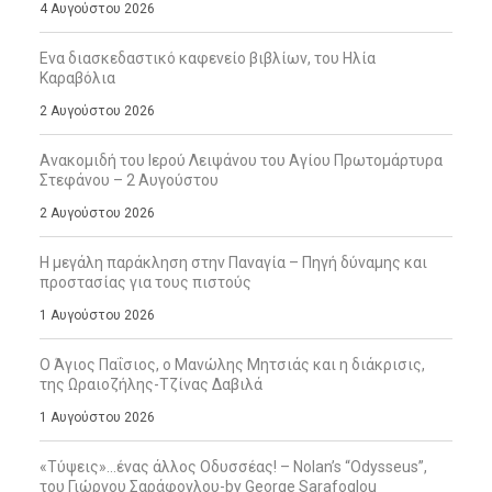
4 Αυγούστου 2026
Ενα διασκεδαστικό καφενείο βιβλίων, του Ηλία
Καραβόλια
2 Αυγούστου 2026
Ανακομιδή του Ιερού Λειψάνου του Αγίου Πρωτομάρτυρα
Στεφάνου – 2 Αυγούστου
2 Αυγούστου 2026
Η μεγάλη παράκληση στην Παναγία – Πηγή δύναμης και
προστασίας για τους πιστούς
1 Αυγούστου 2026
Ο Άγιος Παΐσιος, ο Μανώλης Μητσιάς και η διάκρισις,
της Ωραιοζήλης-Τζίνας Δαβιλά
1 Αυγούστου 2026
«Τύψεις»…ένας άλλος Οδυσσέας! – Nolan’s “Odysseus”,
του Γιώργου Σαράφογλου-by George Sarafoglou