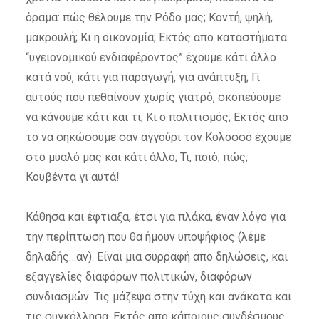
όραμα: πώς θέλουμε την Ρόδο μας; Κοντή, ψηλή,
μακρουλή; Κι η οικονομία; Εκτός απο καταστήματα
“υγειονομικού ενδιαφέροντος” έχουμε κάτι άλλο
κατά νού, κάτι για παραγωγή, για ανάπτυξη; Γι
αυτούς που πεθαίνουν χωρίς γιατρό, σκοπεύουμε
να κάνουμε κάτι και τι; Κι ο πολιτισμός; Εκτός απο
το να σηκώσουμε σαν αγγούρι τον Κολοσσό έχουμε
στο μυαλό μας και κάτι άλλο; Τι, ποιό, πώς;
Κουβέντα γι αυτά!
Κάθησα και έφτιαξα, έτσι για πλάκα, έναν λόγο για
την περίπτωση που θα ήμουν υποψήφιος (λέμε
δηλαδής…αν). Είναι μια συρραφή απο δηλώσεις, και
εξαγγελίες διαφόρων πολιτικών, διαφόρων
συνδιασμών. Τις μάζεψα στην τύχη και ανάκατα και
τις συγκόλλησα. Εκτός απο κάποιους συνδέσμους