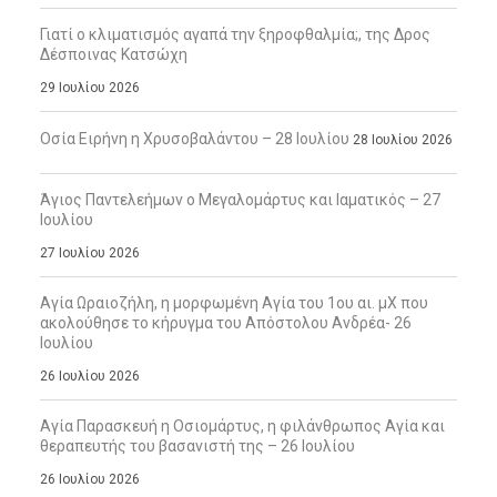
Γιατί ο κλιματισμός αγαπά την ξηροφθαλμία;, της Δρος
Δέσποινας Κατσώχη
29 Ιουλίου 2026
Οσία Ειρήνη η Χρυσοβαλάντου – 28 Ιουλίου
28 Ιουλίου 2026
Άγιος Παντελεήμων ο Μεγαλομάρτυς και Ιαματικός – 27
Ιουλίου
27 Ιουλίου 2026
Αγία Ωραιοζήλη, η μορφωμένη Αγία του 1ου αι. μΧ που
ακολούθησε το κήρυγμα του Απόστολου Ανδρέα- 26
Ιουλίου
26 Ιουλίου 2026
Αγία Παρασκευή η Οσιομάρτυς, η φιλάνθρωπος Αγία και
θεραπευτής του βασανιστή της – 26 Ιουλίου
26 Ιουλίου 2026