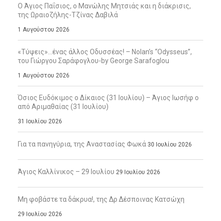
Ο Άγιος Παΐσιος, ο Μανώλης Μητσιάς και η διάκρισις,
της Ωραιοζήλης-Τζίνας Δαβιλά
1 Αυγούστου 2026
«Τύψεις»…ένας άλλος Οδυσσέας! – Nolan’s “Odysseus”,
του Γιώργου Σαράφογλου-by George Sarafoglou
1 Αυγούστου 2026
Όσιος Ευδόκιμος ο Δίκαιος (31 Ιουλίου) – Άγιος Ιωσήφ ο
από Αριμαθαίας (31 Ιουλίου)
31 Ιουλίου 2026
Για τα πανηγύρια, της Αναστασίας Φωκά
30 Ιουλίου 2026
Άγιος Καλλίνικος – 29 Ιουλίου
29 Ιουλίου 2026
Μη φοβάστε τα δάκρυα!, της Δρ Δέσποινας Κατσώχη
29 Ιουλίου 2026