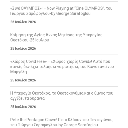
«Σινέ ΟΛΥΜΠΟΣ»! – Now Playing at “Cine OLYMPOS”, του
Γιώργου Σαράφογλου-by George Sarafoglou
26 Ιουλίου 2026
Κοίμηση της Αγίας Άννας Μητέρας της Υπεραγίας
Θεοτόκου-25 Ιουλίου
25 Ιουλίου 2026
«Χώρος Covid Free» = «Χώρος χωρίς Covid»! Αυτό που
κανείς δεν έχει τολμήσει να ρωτήσει, του Κωνσταντίνου
Μαργέλη
25 Ιουλίου 2026
Η Υπεραγία Θεοτόκος, τα Θεοτοκονύμια και ο ύμνος που
αγγίζει τα ουράνια!
25 Ιουλίου 2026
Pete the Pentagon Clown! Πιτ ο Κλόουν του Πενταγώνου,
του Γιώργου Σαράφογλου-by George Sarafoglou