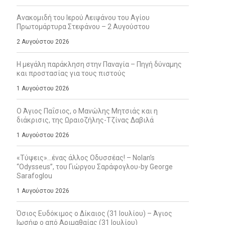
Ανακομιδή του Ιερού Λειψάνου του Αγίου
Πρωτομάρτυρα Στεφάνου – 2 Αυγούστου
2 Αυγούστου 2026
Η μεγάλη παράκληση στην Παναγία – Πηγή δύναμης
και προστασίας για τους πιστούς
1 Αυγούστου 2026
Ο Άγιος Παΐσιος, ο Μανώλης Μητσιάς και η
διάκρισις, της Ωραιοζήλης-Τζίνας Δαβιλά
1 Αυγούστου 2026
«Τύψεις»…ένας άλλος Οδυσσέας! – Nolan’s
“Odysseus”, του Γιώργου Σαράφογλου-by George
Sarafoglou
1 Αυγούστου 2026
Όσιος Ευδόκιμος ο Δίκαιος (31 Ιουλίου) – Άγιος
Ιωσήφ ο από Αριμαθαίας (31 Ιουλίου)