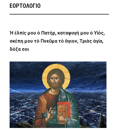
ΕΟΡΤΟΛΟΓΙΟ
Ἡ ἐλπίς μου ὁ Πατήρ, καταφυγή μου ὁ Υἱός,
σκέπη μου τὸ Πνεῦμα τὸ ἅγιον, Τριὰς ἁγία,
δόξα σοι