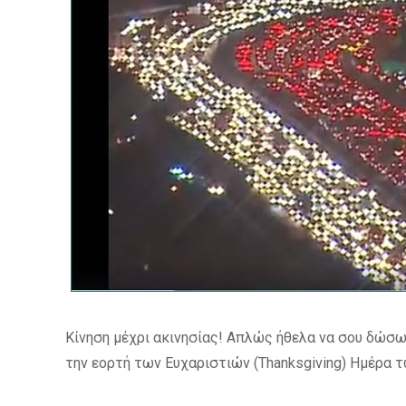
Κίνηση μέχρι ακινησίας! Απλώς ήθελα να σου δώσω 
την εορτή των Ευχαριστιών (Thanksgiving) Ημέρα τ