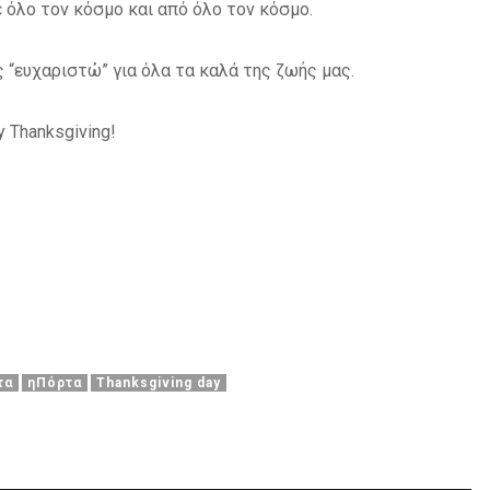
ε όλο τον κόσμο και από όλο τον κόσμο.
ς “ευχαριστώ” για όλα τα καλά της ζωής μας.
 Thanksgiving!
τα
ηΠόρτα
Τhanksgiving day