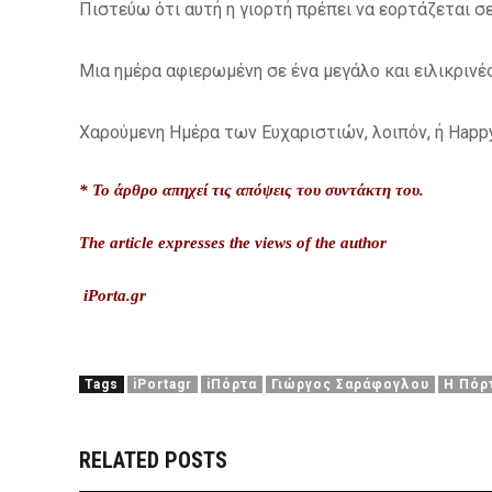
Πιστεύω ότι αυτή η γιορτή πρέπει να εορτάζεται σ
Μια ημέρα αφιερωμένη σε ένα μεγάλο και ειλικρινέ
Χαρούμενη Ημέρα των Ευχαριστιών, λοιπόν, ή Happy
* Το άρθρο απηχεί τις απόψεις του συντάκτη του.
The article expresses the views of the author
iPorta.gr
Tags
iPortagr
iΠόρτα
Γιώργος Σαράφογλου
Η Πόρ
RELATED POSTS