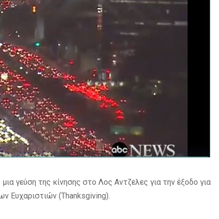
μια γεύση της κίνησης στο Λος Αντζελες για την έξοδο για
ων Ευχαριστιών (Thanksgiving).