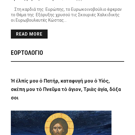
Στη καρδιά της Ευρώπης, το Ευρωκοινοβούλιο έφεραν
το Θέμα της Εξόρυξης χρυσού τις Σκουριές Χαλκιδικής
οι Ευρωβουλευτές Κώστας…
READ MORE
ΕΟΡΤΟΛΟΓΙΟ
Ἡ ἐλπίς μου ὁ Πατήρ, καταφυγή μου ὁ Υἱός,
σκέπη μου τὸ Πνεῦμα τὸ ἅγιον, Τριὰς ἁγία, δόξα
σοι