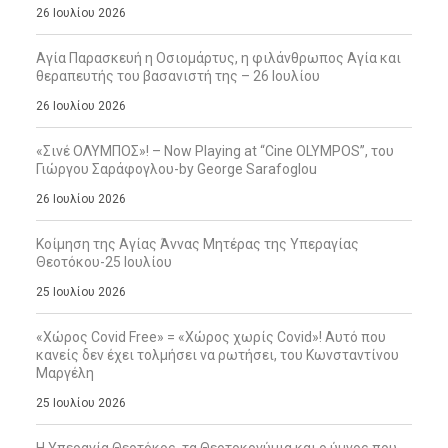
26 Ιουλίου 2026
Αγία Παρασκευή η Οσιομάρτυς, η φιλάνθρωπος Αγία και
θεραπευτής του βασανιστή της – 26 Ιουλίου
26 Ιουλίου 2026
«Σινέ ΟΛΥΜΠΟΣ»! – Now Playing at “Cine OLYMPOS”, του
Γιώργου Σαράφογλου-by George Sarafoglou
26 Ιουλίου 2026
Κοίμηση της Αγίας Άννας Μητέρας της Υπεραγίας
Θεοτόκου-25 Ιουλίου
25 Ιουλίου 2026
«Χώρος Covid Free» = «Χώρος χωρίς Covid»! Αυτό που
κανείς δεν έχει τολμήσει να ρωτήσει, του Κωνσταντίνου
Μαργέλη
25 Ιουλίου 2026