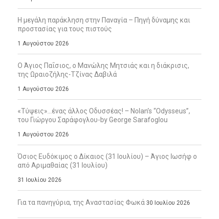
Η μεγάλη παράκληση στην Παναγία – Πηγή δύναμης και
προστασίας για τους πιστούς
1 Αυγούστου 2026
Ο Άγιος Παΐσιος, ο Μανώλης Μητσιάς και η διάκρισις,
της Ωραιοζήλης-Τζίνας Δαβιλά
1 Αυγούστου 2026
«Τύψεις»…ένας άλλος Οδυσσέας! – Nolan’s “Odysseus”,
του Γιώργου Σαράφογλου-by George Sarafoglou
1 Αυγούστου 2026
Όσιος Ευδόκιμος ο Δίκαιος (31 Ιουλίου) – Άγιος Ιωσήφ ο
από Αριμαθαίας (31 Ιουλίου)
31 Ιουλίου 2026
Για τα πανηγύρια, της Αναστασίας Φωκά
30 Ιουλίου 2026