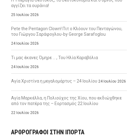
Η Υπεραγία Θεοτόκος, τα Θεοτοκονύμια και ο ύμνος που
αγγίζει τα ουράνια!
25 Ιουλίου 2026
Pete the Pentagon Clown! Πιτ ο Κλόουν του Πενταγώνου,
του Γιώργου Σαράφογλου-by George Sarafoglou
24 Ιουλίου 2026
Τι μας έκανες Όμηρε … , Του Ηλία Καραβόλια
24 Ιουλίου 2026
Αγία Χριστίνα η μεγαλομάρτυς – 24 Ιουλίου
24 Ιουλίου 2026
Αγία Μαρκέλλα, η Πολιούχος της Χίου, που εκδιώχθηκε
από τον πατέρα της – Εορτασμός 22 Ιουλίου
22 Ιουλίου 2026
ΑΡΘΡΟΓΡΑΦΟΙ ΣΤΗΝ IΠΟΡΤΑ