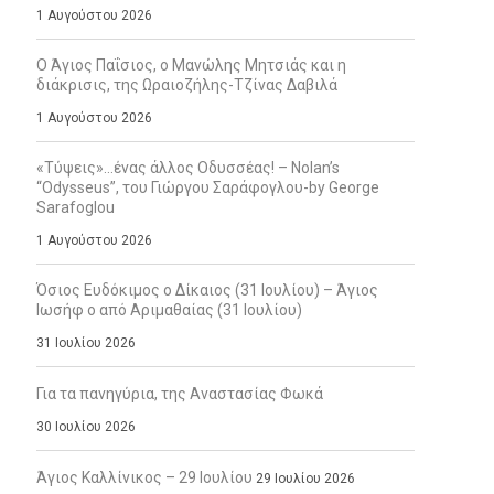
1 Αυγούστου 2026
Ο Άγιος Παΐσιος, ο Μανώλης Μητσιάς και η
διάκρισις, της Ωραιοζήλης-Τζίνας Δαβιλά
1 Αυγούστου 2026
«Τύψεις»…ένας άλλος Οδυσσέας! – Nolan’s
“Odysseus”, του Γιώργου Σαράφογλου-by George
Sarafoglou
1 Αυγούστου 2026
Όσιος Ευδόκιμος ο Δίκαιος (31 Ιουλίου) – Άγιος
Ιωσήφ ο από Αριμαθαίας (31 Ιουλίου)
31 Ιουλίου 2026
Για τα πανηγύρια, της Αναστασίας Φωκά
30 Ιουλίου 2026
Άγιος Καλλίνικος – 29 Ιουλίου
29 Ιουλίου 2026