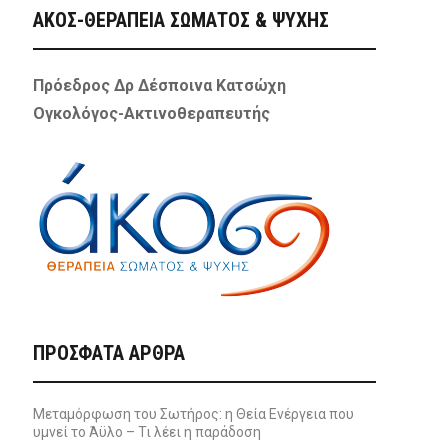
ΑΚΟΣ-ΘΕΡΑΠΕΙΑ ΣΩΜΑΤΟΣ & ΨΥΧΗΣ
Πρόεδρος Δρ Δέσποινα Κατσώχη
Ογκολόγος-Ακτινοθεραπευτής
ΠΡΌΣΦΑΤΑ ΆΡΘΡΑ
Μεταμόρφωση του Σωτήρος: η Θεία Ενέργεια που
υμνεί το Άϋλο – Τι λέει η παράδοση