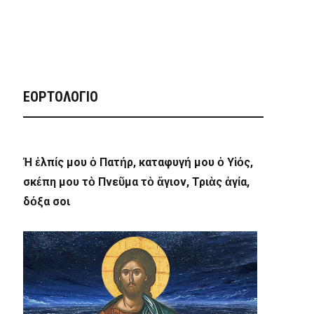
ΕΟΡΤΟΛΟΓΙΟ
Ἡ ἐλπίς μου ὁ Πατήρ, καταφυγή μου ὁ Υἱός,
σκέπη μου τὸ Πνεῦμα τὸ ἅγιον, Τριὰς ἁγία,
δόξα σοι