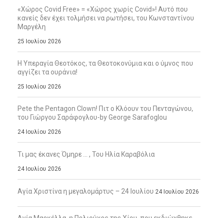
«Χώρος Covid Free» = «Χώρος χωρίς Covid»! Αυτό που
κανείς δεν έχει τολμήσει να ρωτήσει, του Κωνσταντίνου
Μαργέλη
25 Ιουλίου 2026
Η Υπεραγία Θεοτόκος, τα Θεοτοκονύμια και ο ύμνος που
αγγίζει τα ουράνια!
25 Ιουλίου 2026
Pete the Pentagon Clown! Πιτ ο Κλόουν του Πενταγώνου,
του Γιώργου Σαράφογλου-by George Sarafoglou
24 Ιουλίου 2026
Τι μας έκανες Όμηρε … , Του Ηλία Καραβόλια
24 Ιουλίου 2026
Αγία Χριστίνα η μεγαλομάρτυς – 24 Ιουλίου
24 Ιουλίου 2026