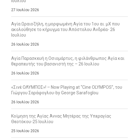
Ιουλίου
27 Ιουλίου 2026
Αγία Ωραιοζήλη, η μορφωμένη Αγία του 1ου αι. μΧ που
ακολούθησε το κήρυγμα του Απόστολου Ανδρέα- 26
Ιουλίου
26 Ιουλίου 2026
Αγία Παρασκευή η Οσιομάρτυς, η φιλάνθρωπος Αγία και
θεραπευτής του βασανιστή της – 26 Ιουλίου
26 Ιουλίου 2026
«Σινέ ΟΛΥΜΠΟΣ»! – Now Playing at “Cine OLYMPOS”, του
Γιώργου Σαράφογλου-by George Sarafoglou
26 Ιουλίου 2026
Κοίμηση της Αγίας Άννας Μητέρας της Υπεραγίας
Θεοτόκου-25 Ιουλίου
25 Ιουλίου 2026