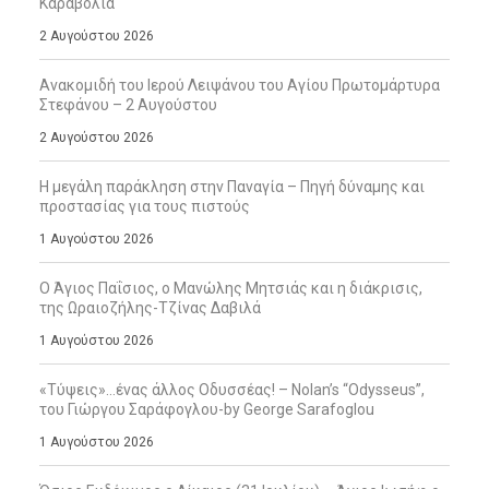
Καραβόλια
2 Αυγούστου 2026
Ανακομιδή του Ιερού Λειψάνου του Αγίου Πρωτομάρτυρα
Στεφάνου – 2 Αυγούστου
2 Αυγούστου 2026
Η μεγάλη παράκληση στην Παναγία – Πηγή δύναμης και
προστασίας για τους πιστούς
1 Αυγούστου 2026
Ο Άγιος Παΐσιος, ο Μανώλης Μητσιάς και η διάκρισις,
της Ωραιοζήλης-Τζίνας Δαβιλά
1 Αυγούστου 2026
«Τύψεις»…ένας άλλος Οδυσσέας! – Nolan’s “Odysseus”,
του Γιώργου Σαράφογλου-by George Sarafoglou
1 Αυγούστου 2026