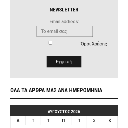
NEWSLETTER
Email address:
Όροι Χρήσης
ΟΛΑ ΤΑ ΑΡΘΡΑ ΜΑΣ ΑΝΑ ΗΜΕΡΟΜΗΝΙΑ
ΑΎΓΟΥΣΤΟΣ 2026
Δ
Τ
Τ
Π
Π
Σ
Κ