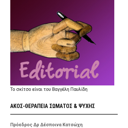
Το σκίτσο είναι του Βαγγέλη Παυλίδη
ΑΚΟΣ-ΘΕΡΑΠΕΙΑ ΣΩΜΑΤΟΣ & ΨΥΧΗΣ
Πρόεδρος Δρ Δέσποινα Κατσώχη