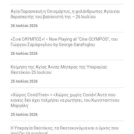
Αγία Παρασκευή η Οσιομάρτυς, η φιλάνθρωπος Αγία και
θεραπευτής του βασανιστή της – 26 Ιουλίου
26 Ιουλίου 2026
«Σινέ ΟΛΥΜΠΟΣ»! – Now Playing at “Cine OLYMPOS”, του
Γιώργου Σαράφογλου-by George Sarafoglou
26 Ιουλίου 2026
Κοίμηση της Αγίας Άννας Μητέρας της Υπεραγίας
Θεοτόκου-25 Ιουλίου
25 Ιουλίου 2026
«Χώρος Covid Free» = «Χώρος χωρίς Covid»! Αυτό που
κανείς δεν έχει τολμήσει να ρωτήσει, του Κωνσταντίνου
Μαργέλη
25 Ιουλίου 2026
Η Υπεραγία Θεοτόκος, τα Θεοτοκονύμια και ο ύμνος που
αγγίζει τα ουράνια!