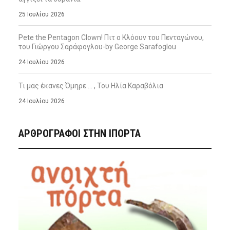
25 Ιουλίου 2026
Pete the Pentagon Clown! Πιτ ο Κλόουν του Πενταγώνου,
του Γιώργου Σαράφογλου-by George Sarafoglou
24 Ιουλίου 2026
Τι μας έκανες Όμηρε … , Του Ηλία Καραβόλια
24 Ιουλίου 2026
ΑΡΘΡΟΓΡΑΦΟΙ ΣΤΗΝ IΠΟΡΤΑ