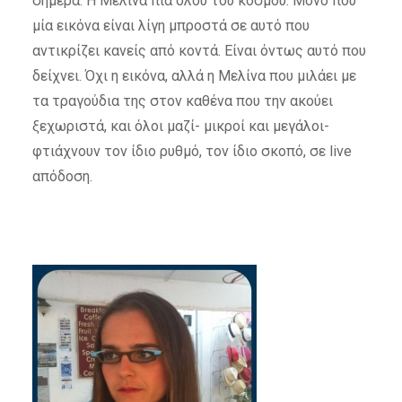
σήμερα. Η Μελίνα πια όλου του κόσμου. Μόνο που
μία εικόνα είναι λίγη μπροστά σε αυτό που
αντικρίζει κανείς από κοντά. Είναι όντως αυτό που
δείχνει. Όχι η εικόνα, αλλά η Μελίνα που μιλάει με
τα τραγούδια της στον καθένα που την ακούει
ξεχωριστά, και όλοι μαζί- μικροί και μεγάλοι-
φτιάχνουν τον ίδιο ρυθμό, τον ίδιο σκοπό, σε live
απόδοση.