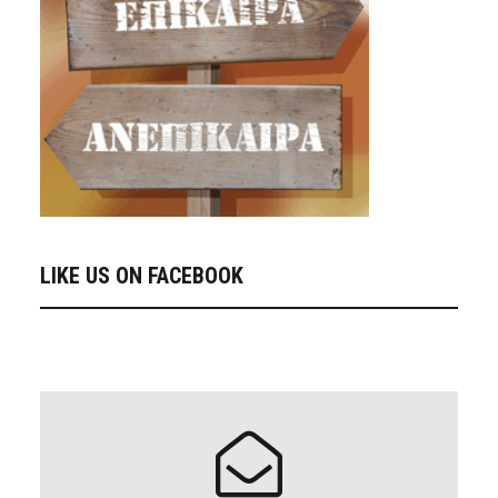
LIKE US ON FACEBOOK