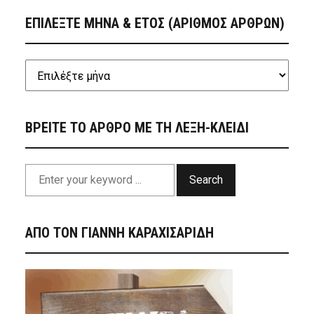
ΕΠΙΛΕΞΤΕ ΜΗΝΑ & ΕΤΟΣ (ΑΡΙΘΜΟΣ ΑΡΘΡΩΝ)
ΒΡΕΙΤΕ ΤΟ ΑΡΘΡΟ ΜΕ ΤΗ ΛΕΞΗ-ΚΛΕΙΔΙ
Search
ΑΠΟ ΤΟΝ ΓΙΑΝΝΗ ΚΑΡΑΧΙΣΑΡΙΔΗ