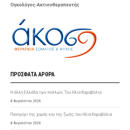
Ογκολόγος-Ακτινοθεραπευτής
ΠΡΌΣΦΑΤΑ ΆΡΘΡΑ
Η άλλη Ελλάδα των πολλών, Του Ηλία Καραβόλια
8 Αυγούστου 2026
Πανηγύρι της χαράς και της ζωής, tου Ηλία Καραβόλια
8 Αυγούστου 2026