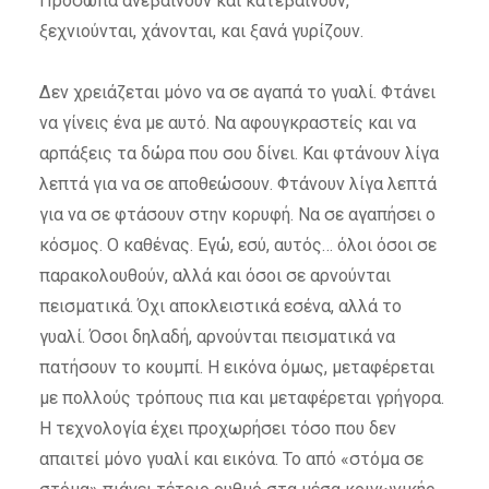
Πρόσωπα ανεβαίνουν και κατεβαίνουν,
ξεχνιούνται, χάνονται, και ξανά γυρίζουν.
Δεν χρειάζεται μόνο να σε αγαπά το γυαλί. Φτάνει
να γίνεις ένα με αυτό. Να αφουγκραστείς και να
αρπάξεις τα δώρα που σου δίνει. Και φτάνουν λίγα
λεπτά για να σε αποθεώσουν. Φτάνουν λίγα λεπτά
για να σε φτάσουν στην κορυφή. Να σε αγαπήσει ο
κόσμος. Ο καθένας. Εγώ, εσύ, αυτός… όλοι όσοι σε
παρακολουθούν, αλλά και όσοι σε αρνούνται
πεισματικά. Όχι αποκλειστικά εσένα, αλλά το
γυαλί. Όσοι δηλαδή, αρνούνται πεισματικά να
πατήσουν το κουμπί. Η εικόνα όμως, μεταφέρεται
με πολλούς τρόπους πια και μεταφέρεται γρήγορα.
Η τεχνολογία έχει προχωρήσει τόσο που δεν
απαιτεί μόνο γυαλί και εικόνα. Το από «στόμα σε