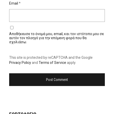
Email
*
Αποθήκευσε το όνομά μου, email, και τον ιστότοπο μου σε
αυτόν τον πλοηγό για την επόμενη φορά που θα
σχολιάσω.
This site is protected by reCAPTCHA and the Google
Privacy Policy
and
Terms of Service
apply.