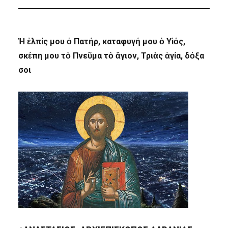
Ἡ ἐλπίς μου ὁ Πατήρ, καταφυγή μου ὁ Υἱός,
σκέπη μου τὸ Πνεῦμα τὸ ἅγιον, Τριὰς ἁγία, δόξα
σοι