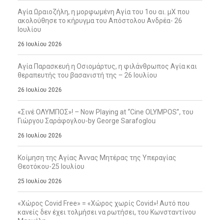
Αγία Ωραιοζήλη, η μορφωμένη Αγία του 1ου αι. μΧ που
ακολούθησε το κήρυγμα του Απόστολου Ανδρέα- 26
Ιουλίου
26 Ιουλίου 2026
Αγία Παρασκευή η Οσιομάρτυς, η φιλάνθρωπος Αγία και
θεραπευτής του βασανιστή της – 26 Ιουλίου
26 Ιουλίου 2026
«Σινέ ΟΛΥΜΠΟΣ»! – Now Playing at “Cine OLYMPOS”, του
Γιώργου Σαράφογλου-by George Sarafoglou
26 Ιουλίου 2026
Κοίμηση της Αγίας Άννας Μητέρας της Υπεραγίας
Θεοτόκου-25 Ιουλίου
25 Ιουλίου 2026
«Χώρος Covid Free» = «Χώρος χωρίς Covid»! Αυτό που
κανείς δεν έχει τολμήσει να ρωτήσει, του Κωνσταντίνου