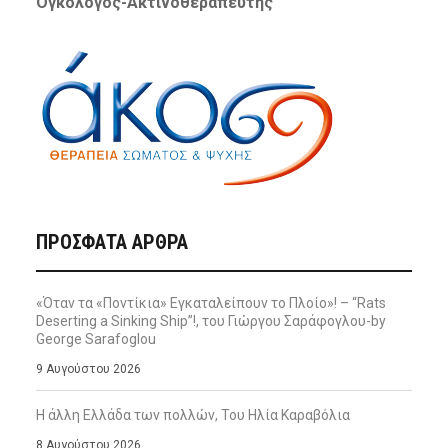
Ογκολόγος-Ακτινοθεραπευτής
ΠΡΌΣΦΑΤΑ ΆΡΘΡΑ
«Όταν τα «Ποντίκια» Εγκαταλείπουν το Πλοίο»! – “Rats
Deserting a Sinking Ship”!, του Γιώργου Σαράφογλου-by
George Sarafoglou
9 Αυγούστου 2026
Η άλλη Ελλάδα των πολλών, Του Ηλία Καραβόλια
8 Αυγούστου 2026