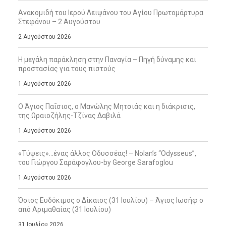
Ανακομιδή του Ιερού Λειψάνου του Αγίου Πρωτομάρτυρα
Στεφάνου – 2 Αυγούστου
2 Αυγούστου 2026
Η μεγάλη παράκληση στην Παναγία – Πηγή δύναμης και
προστασίας για τους πιστούς
1 Αυγούστου 2026
Ο Άγιος Παΐσιος, ο Μανώλης Μητσιάς και η διάκρισις,
της Ωραιοζήλης-Τζίνας Δαβιλά
1 Αυγούστου 2026
«Τύψεις»…ένας άλλος Οδυσσέας! – Nolan’s “Odysseus”,
του Γιώργου Σαράφογλου-by George Sarafoglou
1 Αυγούστου 2026
Όσιος Ευδόκιμος ο Δίκαιος (31 Ιουλίου) – Άγιος Ιωσήφ ο
από Αριμαθαίας (31 Ιουλίου)
31 Ιουλίου 2026