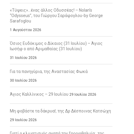
«Τύψεις»…ένας άλλος Οδυσσέας! – Nolan’s
“Odysseus”, του Γιώργου Σαράφογλου-by George
Sarafoglou
1 Αυγούστου 2026
Όσιος Ευδόκιμος ο Δίκαιος (31 Ιουλίου) – Άγιος
Ιωσήφ ο από Αριμαθαίας (31 Ιουλίου)
31 Ιουλίου 2026
Για τα πανηγύρια, της Αναστασίας Φωκά
30 Ιουλίου 2026
Άγιος Καλλίνικος – 29 Ιουλίου
29 Ιουλίου 2026
Μη φοβάστε τα δάκρυα!, της Δρ Δέσποινας Κατσώχη
29 Ιουλίου 2026
Γιατί ο κλιματισμός αγαπά την ξηροφθαλμία;, της