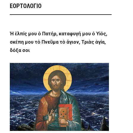
ΕΟΡΤΟΛΟΓΙΟ
Ἡ ἐλπίς μου ὁ Πατήρ, καταφυγή μου ὁ Υἱός,
σκέπη μου τὸ Πνεῦμα τὸ ἅγιον, Τριὰς ἁγία,
δόξα σοι