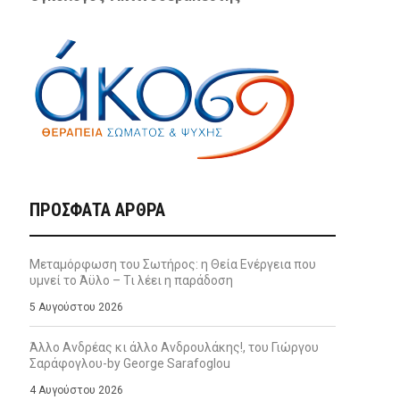
ΠΡΌΣΦΑΤΑ ΆΡΘΡΑ
Μεταμόρφωση του Σωτήρος: η Θεία Ενέργεια που
υμνεί το Άϋλο – Τι λέει η παράδοση
5 Αυγούστου 2026
Άλλο Ανδρέας κι άλλο Ανδρουλάκης!, του Γιώργου
Σαράφογλου-by George Sarafoglou
4 Αυγούστου 2026