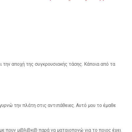
ι την αποχή της συγκρουσιακής τάσης. Κάποια από τα
ι γυρνώ την πλάτη στις αντιπάθειες. Αυτό μου το έμαθε
με πουν μ@λ@κ@ παρά να ματαιοπονώ για το ποιος έχει