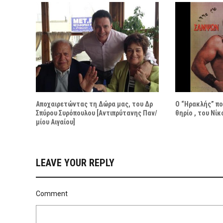
Αποχαιρετώντας τη Δώρα μας, του Δρ
Ο “Ηρακλής” πο
Σπύρου Συρόπουλου [Αντιπρύτανης Παν/
θηρίο , του Νί
μίου Αιγαίου]
LEAVE YOUR REPLY
Comment