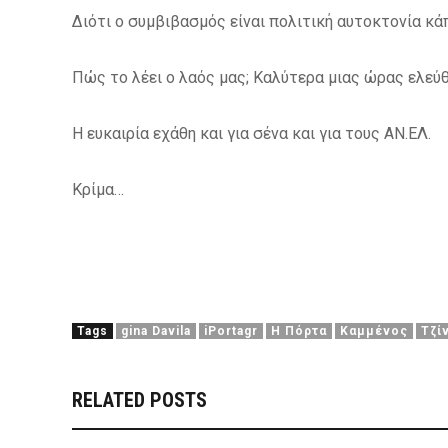
Διότι ο συμβιβασμός είναι πολιτική αυτοκτονία κά
Πώς το λέει ο λαός μας; Καλύτερα μιας ώρας ελεύ
Η ευκαιρία εχάθη και για σένα και για τους ΑΝ.ΕΛ.
Κρίμα…
Tags
gina Davila
iPortagr
Η Πόρτα
Καμμένος
Τζί
RELATED POSTS