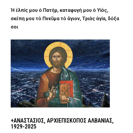
Ἡ ἐλπίς μου ὁ Πατήρ, καταφυγή μου ὁ Υἱός,
σκέπη μου τὸ Πνεῦμα τὸ ἅγιον, Τριὰς ἁγία, δόξα
σοι
+ΑΝΑΣΤΆΣΙΟΣ, ΑΡΧΙΕΠΊΣΚΟΠΟΣ ΑΛΒΑΝΊΑΣ,
1929-2025