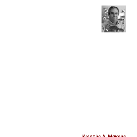
Κωστής Α. Μακρής