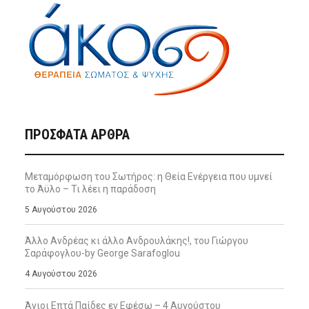
ΠΡΌΣΦΑΤΑ ΆΡΘΡΑ
Μεταμόρφωση του Σωτήρος: η Θεία Ενέργεια που υμνεί
το Άϋλο – Τι λέει η παράδοση
5 Αυγούστου 2026
Άλλο Ανδρέας κι άλλο Ανδρουλάκης!, του Γιώργου
Σαράφογλου-by George Sarafoglou
4 Αυγούστου 2026
Άγιοι Επτά Παίδες εν Εφέσω – 4 Αυγούστου