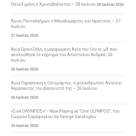
Οσία Ειρήνη η Χρυσοβαλάντου – 28 Ιουλίου
28 Ιουλίου 2026
Άγιος Παντελεήμων ο Μεγαλομάρτυς και Ιαματικός – 27
Ιουλίου
27 Ιουλίου 2026
Αγία Ωραιοζήλη, η μορφωμένη Αγία του 1ου αι. μΧ που
ακολούθησε το κήρυγμα του Απόστολου Ανδρέα- 26
Ιουλίου
26 Ιουλίου 2026
Αγία Παρασκευή η Οσιομάρτυς, η φιλάνθρωπος Αγία και
θεραπευτής του βασανιστή της – 26 Ιουλίου
26 Ιουλίου 2026
«Σινέ ΟΛΥΜΠΟΣ»! – Now Playing at “Cine OLYMPOS”, του
Γιώργου Σαράφογλου-by George Sarafoglou
26 Ιουλίου 2026