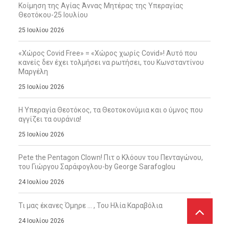
Κοίμηση της Αγίας Άννας Μητέρας της Υπεραγίας
Θεοτόκου-25 Ιουλίου
25 Ιουλίου 2026
«Χώρος Covid Free» = «Χώρος χωρίς Covid»! Αυτό που
κανείς δεν έχει τολμήσει να ρωτήσει, του Κωνσταντίνου
Μαργέλη
25 Ιουλίου 2026
Η Υπεραγία Θεοτόκος, τα Θεοτοκονύμια και ο ύμνος που
αγγίζει τα ουράνια!
25 Ιουλίου 2026
Pete the Pentagon Clown! Πιτ ο Κλόουν του Πενταγώνου,
του Γιώργου Σαράφογλου-by George Sarafoglou
24 Ιουλίου 2026
Τι μας έκανες Όμηρε … , Του Ηλία Καραβόλια
24 Ιουλίου 2026