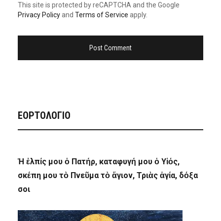
This site is protected by reCAPTCHA and the Google
Privacy Policy
and
Terms of Service
apply.
ΕΟΡΤΟΛΟΓΙΟ
Ἡ ἐλπίς μου ὁ Πατήρ, καταφυγή μου ὁ Υἱός,
σκέπη μου τὸ Πνεῦμα τὸ ἅγιον, Τριὰς ἁγία, δόξα
σοι