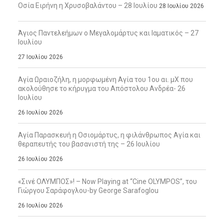
Οσία Ειρήνη η Χρυσοβαλάντου – 28 Ιουλίου
28 Ιουλίου 2026
Άγιος Παντελεήμων ο Μεγαλομάρτυς και Ιαματικός – 27
Ιουλίου
27 Ιουλίου 2026
Αγία Ωραιοζήλη, η μορφωμένη Αγία του 1ου αι. μΧ που
ακολούθησε το κήρυγμα του Απόστολου Ανδρέα- 26
Ιουλίου
26 Ιουλίου 2026
Αγία Παρασκευή η Οσιομάρτυς, η φιλάνθρωπος Αγία και
θεραπευτής του βασανιστή της – 26 Ιουλίου
26 Ιουλίου 2026
«Σινέ ΟΛΥΜΠΟΣ»! – Now Playing at “Cine OLYMPOS”, του
Γιώργου Σαράφογλου-by George Sarafoglou
26 Ιουλίου 2026