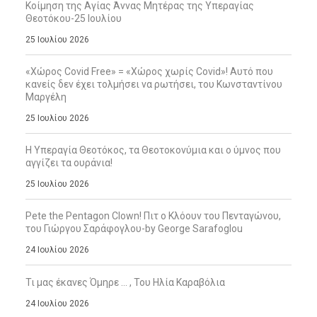
Κοίμηση της Αγίας Άννας Μητέρας της Υπεραγίας
Θεοτόκου-25 Ιουλίου
25 Ιουλίου 2026
«Χώρος Covid Free» = «Χώρος χωρίς Covid»! Αυτό που
κανείς δεν έχει τολμήσει να ρωτήσει, του Κωνσταντίνου
Μαργέλη
25 Ιουλίου 2026
Η Υπεραγία Θεοτόκος, τα Θεοτοκονύμια και ο ύμνος που
αγγίζει τα ουράνια!
25 Ιουλίου 2026
Pete the Pentagon Clown! Πιτ ο Κλόουν του Πενταγώνου,
του Γιώργου Σαράφογλου-by George Sarafoglou
24 Ιουλίου 2026
Τι μας έκανες Όμηρε … , Του Ηλία Καραβόλια
24 Ιουλίου 2026