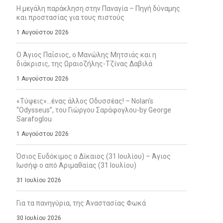
Η μεγάλη παράκληση στην Παναγία – Πηγή δύναμης
και προστασίας για τους πιστούς
1 Αυγούστου 2026
Ο Άγιος Παΐσιος, ο Μανώλης Μητσιάς και η
διάκρισις, της Ωραιοζήλης-Τζίνας Δαβιλά
1 Αυγούστου 2026
«Τύψεις»…ένας άλλος Οδυσσέας! – Nolan’s
“Odysseus”, του Γιώργου Σαράφογλου-by George
Sarafoglou
1 Αυγούστου 2026
Όσιος Ευδόκιμος ο Δίκαιος (31 Ιουλίου) – Άγιος
Ιωσήφ ο από Αριμαθαίας (31 Ιουλίου)
31 Ιουλίου 2026
Για τα πανηγύρια, της Αναστασίας Φωκά
30 Ιουλίου 2026