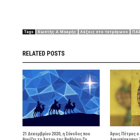
Tags
Κωστής Α Μακρής
Λέξεις στο τετράγωνο
ΠΑ
RELATED POSTS
21 Δεκεμβρίου 2020, η Σύνοδος που
Άγιος Πέτρος 
θυμίζει το Άστρο της Βηθλέεμ-Το
Αρχιεπίσκοπος 