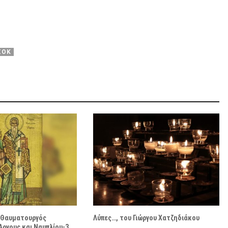
ΣΟΚ
ο Θαυματουργός
Λύπες…, του Γιώργου Χατζηδιάκου
Άργους και Ναυπλίου-3