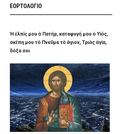
ΕΟΡΤΟΛΟΓΙΟ
Ἡ ἐλπίς μου ὁ Πατήρ, καταφυγή μου ὁ Υἱός,
σκέπη μου τὸ Πνεῦμα τὸ ἅγιον, Τριὰς ἁγία,
δόξα σοι