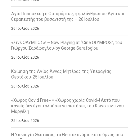
Αγία Παρασκευή η Οσιομάρτυς, η φιλάνθρωπος Αγία και
θεραπευτής του βασανιστή της – 26 Ιουλίου
26 Ιουλίου 2026
«Σινέ ΟΛΥΜΠΟΣ»! – Now Playing at “Cine OLYMPOS”, του
Γιώργου Σαράφογλου-by George Sarafoglou
26 Ιουλίου 2026
Κοίμηση της Αγίας Άννας Μητέρας της Υπεραγίας
Θεοτόκου-25 Ιουλίου
25 Ιουλίου 2026
«Χώρος Covid Free» = «Χώρος χωρίς Covid»! Αυτό που
κανείς δεν έχει τολμήσει να ρωτήσει, του Κωνσταντίνου
Μαργέλη
25 Ιουλίου 2026
Η Υπεραγία Θεοτόκος, τα Θεοτοκονύμια και ο ύμνος που