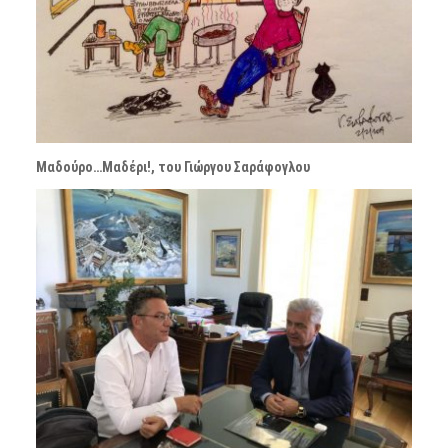
Μαδούρο…Μαδέρι!, του Γιώργου Σαράφογλου