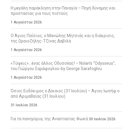
Η μεγάλη παράκληση στην Παναγία – Πηγή δύναμης και
προστασίας για τους πιστούς
1 Αυγούστου 2026
Ο Άγιος Παΐσιος, ο Μανώλης Μητσιάς και η διάκρισις,
της Ωραιοζήλης-Τζίνας Δαβιλά
1 Αυγούστου 2026
«Τύψεις»…ένας άλλος Οδυσσέας! – Nolan’s “Odysseus”,
του Γιώργου Σαράφογλου-by George Sarafoglou
1 Αυγούστου 2026
Όσιος Ευδόκιμος ο Δίκαιος (31 Ιουλίου) – Άγιος Ιωσήφ ο
από Αριμαθαίας (31 Ιουλίου)
31 Ιουλίου 2026
Για τα πανηγύρια, της Αναστασίας Φωκά
30 Ιουλίου 2026