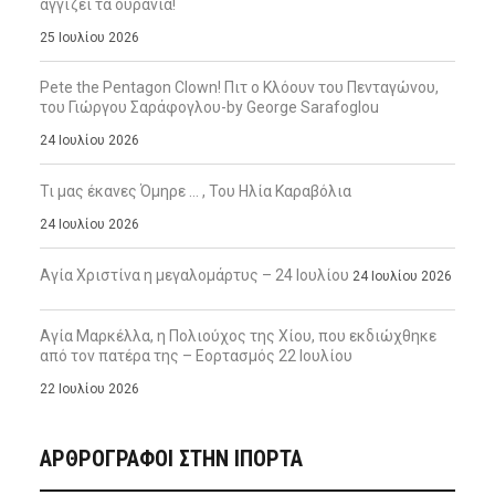
αγγίζει τα ουράνια!
25 Ιουλίου 2026
Pete the Pentagon Clown! Πιτ ο Κλόουν του Πενταγώνου,
του Γιώργου Σαράφογλου-by George Sarafoglou
24 Ιουλίου 2026
Τι μας έκανες Όμηρε … , Του Ηλία Καραβόλια
24 Ιουλίου 2026
Αγία Χριστίνα η μεγαλομάρτυς – 24 Ιουλίου
24 Ιουλίου 2026
Αγία Μαρκέλλα, η Πολιούχος της Χίου, που εκδιώχθηκε
από τον πατέρα της – Εορτασμός 22 Ιουλίου
22 Ιουλίου 2026
ΑΡΘΡΟΓΡΑΦΟΙ ΣΤΗΝ IΠΟΡΤΑ