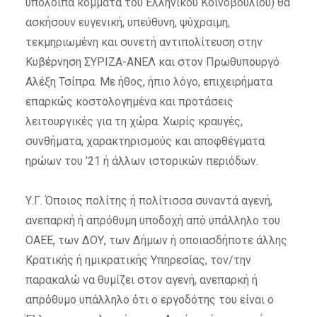
υπόλοιπα κόμματα του Ελληνικού Κοινοβουλίου) θα
ασκήσουν ευγενική, υπεύθυνη, ψύχραιμη,
τεκμηριωμένη και συνετή αντιπολίτευση στην
Κυβέρνηση ΣΥΡΙΖΑ-ΑΝΕΛ και στον Πρωθυπουργό
Αλέξη Τσίπρα. Με ήθος, ήπιο λόγο, επιχειρήματα
επαρκώς κοστολογημένα και προτάσεις
λειτουργικές για τη χώρα. Χωρίς κραυγές,
συνθήματα, χαρακτηρισμούς και αποφθέγματα
ηρώων του ’21 ή άλλων ιστορικών περιόδων.
Υ.Γ. Όποιος πολίτης ή πολίτισσα συναντά αγενή,
ανεπαρκή ή απρόθυμη υποδοχή από υπάλληλο του
ΟΑΕΕ, των ΔΟΥ, των Δήμων ή οποιασδήποτε άλλης
Κρατικής ή ημικρατικής Υπηρεσίας, τον/την
παρακαλώ να θυμίζει στον αγενή, ανεπαρκή ή
απρόθυμο υπάλληλο ότι ο εργοδότης του είναι ο