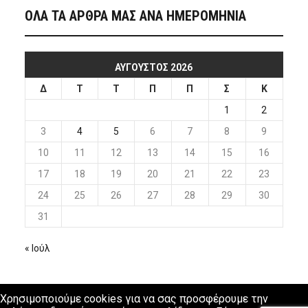
ΟΛΑ ΤΑ ΑΡΘΡΑ ΜΑΣ ΑΝΑ ΗΜΕΡΟΜΗΝΙΑ
ΑΎΓΟΥΣΤΟΣ 2026
Δ
Τ
Τ
Π
Π
Σ
Κ
1
2
3
4
5
6
7
8
9
10
11
12
13
14
15
16
17
18
19
20
21
22
23
24
25
26
27
28
29
30
31
« Ιούλ
Χρησιμοποιούμε cookies για να σας προσφέρουμε την