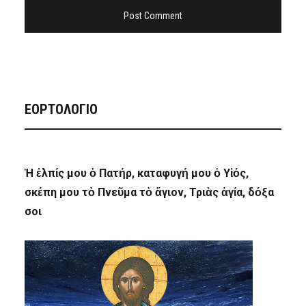
ΕΟΡΤΟΛΟΓΙΟ
Ἡ ἐλπίς μου ὁ Πατήρ, καταφυγή μου ὁ Υἱός,
σκέπη μου τὸ Πνεῦμα τὸ ἅγιον, Τριὰς ἁγία, δόξα
σοι