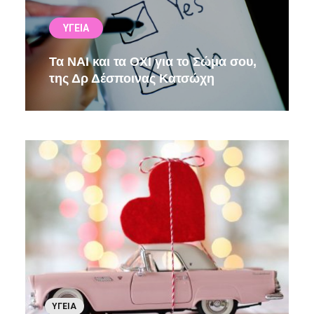
ΥΓΕΊΑ
Τα ΝΑΙ και τα ΟΧΙ για το Σώμα σου,
της Δρ Δέσποινας Κατσώχη
ΥΓΕΊΑ