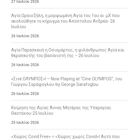
27 Ιουλίου 2026
Αγία Ωραιοζήλη, η μορφωμένη Αγία του 1ου αι. μΧ που
ακολούθησε το κήρυγμα του Απόστολου Ανδρέα- 26
Ιουλίου
26 Ιουλίου 2026
Αγία Παρασκευή η Οσιομάρτυς, η φιλάνθρωπος Αγία και
θεραπευτής του βασανιστή της – 26 Ιουλίου
26 Ιουλίου 2026
«Σινέ ΟΛΥΜΠΟΣ»! – Now Playing at “Cine OLYMPOS”, του
Γιώργου Σαράφογλου-by George Sarafoglou
26 Ιουλίου 2026
Κοίμηση της Αγίας Άννας Μητέρας της Υπεραγίας
Θεοτόκου-25 Ιουλίου
25 Ιουλίου 2026
«Χώρος Covid Free» = «Χώρος χωρίς Covid»! Αυτό που