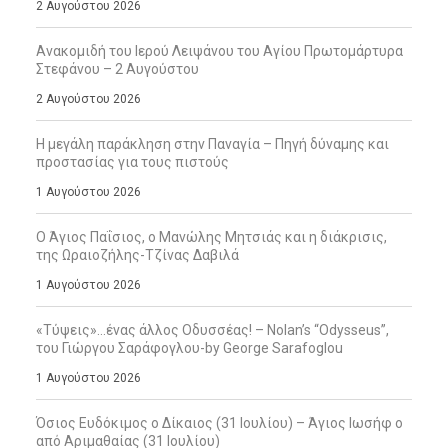
2 Αυγούστου 2026
Ανακομιδή του Ιερού Λειψάνου του Αγίου Πρωτομάρτυρα
Στεφάνου – 2 Αυγούστου
2 Αυγούστου 2026
Η μεγάλη παράκληση στην Παναγία – Πηγή δύναμης και
προστασίας για τους πιστούς
1 Αυγούστου 2026
Ο Άγιος Παΐσιος, ο Μανώλης Μητσιάς και η διάκρισις,
της Ωραιοζήλης-Τζίνας Δαβιλά
1 Αυγούστου 2026
«Τύψεις»…ένας άλλος Οδυσσέας! – Nolan’s “Odysseus”,
του Γιώργου Σαράφογλου-by George Sarafoglou
1 Αυγούστου 2026
Όσιος Ευδόκιμος ο Δίκαιος (31 Ιουλίου) – Άγιος Ιωσήφ ο
από Αριμαθαίας (31 Ιουλίου)