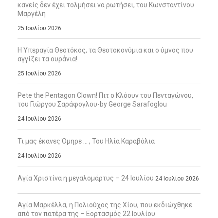
κανείς δεν έχει τολμήσει να ρωτήσει, του Κωνσταντίνου
Μαργέλη
25 Ιουλίου 2026
Η Υπεραγία Θεοτόκος, τα Θεοτοκονύμια και ο ύμνος που
αγγίζει τα ουράνια!
25 Ιουλίου 2026
Pete the Pentagon Clown! Πιτ ο Κλόουν του Πενταγώνου,
του Γιώργου Σαράφογλου-by George Sarafoglou
24 Ιουλίου 2026
Τι μας έκανες Όμηρε … , Του Ηλία Καραβόλια
24 Ιουλίου 2026
Αγία Χριστίνα η μεγαλομάρτυς – 24 Ιουλίου
24 Ιουλίου 2026
Αγία Μαρκέλλα, η Πολιούχος της Χίου, που εκδιώχθηκε
από τον πατέρα της – Εορτασμός 22 Ιουλίου