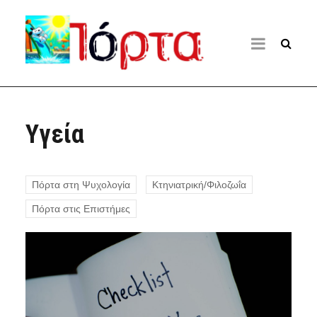
Υγεία
Πόρτα στη Ψυχολογία
Κτηνιατρική/Φιλοζωΐα
Πόρτα στις Επιστήμες