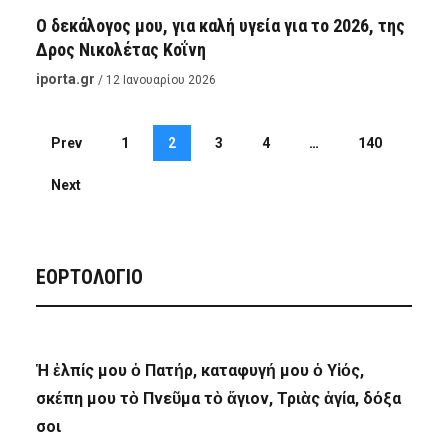
Ο δεκάλογος μου, για καλή υγεία για το 2026, της
Δρος Νικολέτας Κοΐνη
iporta.gr
/ 12 Ιανουαρίου 2026
Prev
1
2
3
4
…
140
Next
ΕΟΡΤΟΛΟΓΙΟ
Ἡ ἐλπίς μου ὁ Πατήρ, καταφυγή μου ὁ Υἱός,
σκέπη μου τὸ Πνεῦμα τὸ ἅγιον, Τριὰς ἁγία, δόξα
σοι